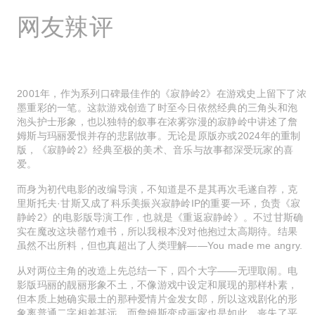
网友辣评
2001年，作为系列口碑最佳作的《寂静岭2》在游戏史上留下了浓
墨重彩的一笔。这款游戏创造了时至今日依然经典的三角头和泡
泡头护士形象，也以独特的叙事在浓雾弥漫的寂静岭中讲述了詹
姆斯与玛丽爱恨并存的悲剧故事。无论是原版亦或2024年的重制
版，《寂静岭2》经典至极的美术、音乐与故事都深受玩家的喜
爱。
而身为初代电影的改编导演，不知道是不是其再次毛遂自荐，克
里斯托夫·甘斯又成了科乐美振兴寂静岭IP的重要一环，负责《寂
静岭2》的电影版导演工作，也就是《重返寂静岭》。不过甘斯确
实在魔改这块罄竹难书，所以我根本没对他抱过太高期待。结果
虽然不出所料，但也真超出了人类理解——You made me angry.
从对两位主角的改造上先总结一下，四个大字——无理取闹。电
影版玛丽的靓丽形象不土，不像游戏中设定和展现的那样朴素，
但本质上她确实最土的那种爱情片金发女郎，所以这戏剧化的形
象离普通二字相差甚远。而詹姆斯变成画家也是如此，丧失了平