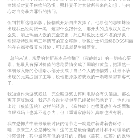
詹姆斯对妻子疾病的恐惧，照料妻子时禁欲所带来的幻想，与内
心对自身暴力罪行的拷问。
但到甘斯这电影版，怪物就开始自由发挥了。他原创的那蜘蛛怪
出现我已经两眼一黑，这都什么跟什么，那开头的流浪汉又是什
么鬼。加上玛丽人设的完全变更，死亡时也没太过不堪的形象，
詹姆斯特殊照料三年情节的完全移除，导致护士和最终BOSS玛丽
的存在都变得莫名其妙，可以说就是生搬硬套。
总的来说，亲爱的甘斯基本是推翻了《寂静岭2》的一切核心要
素，把最具有探讨价值的悲剧爱情变成了周瑜打黄盖，把浑然一
体细致入微的心理暗示部分变成了自己个人的怪物秀，让最不该
出现的元素占据了主导，说他把原版游戏毁的一塌糊涂都算客气
了。
我知道作为游戏粉丝，完全照游戏去评判电影会有失偏颇。那么
离开原版游戏，我还是会说甘斯似乎已经被时代抛弃了。他也拍
出过《狼族盟约》这样的经典，《寂静岭》也很魔改但在场面和
血腥戏码上也算不遗余力，但《重返寂静岭》真啥也没有啊。
我在恐怖片中最最最最讨厌的情节之一就是讲着讲着告诉你：
哇，原来主人公是神经病！这简直是最偷懒的设计和不可理喻的
冲突设计，其中当然有做的很好的，例如《蔷花，红莲》的反转