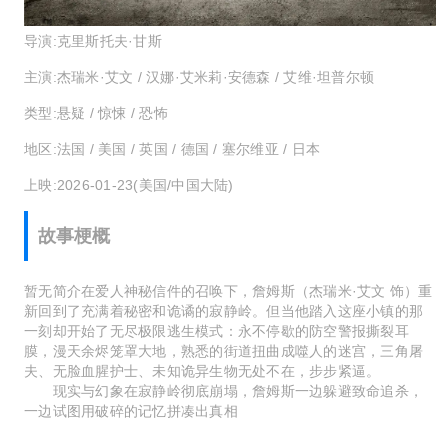
导演:
克里斯托夫·甘斯
主演:
杰瑞米·艾文 / 汉娜·艾米莉·安德森 / 艾维·坦普尔顿
类型:
悬疑 / 惊悚 / 恐怖
地区:
法国 / 美国 / 英国 / 德国 / 塞尔维亚 / 日本
上映:
2026-01-23(美国/中国大陆)
故事梗概
暂无简介在爱人神秘信件的召唤下，詹姆斯（杰瑞米·艾文 饰）重
新回到了充满着秘密和诡谲的寂静岭。但当他踏入这座小镇的那
一刻却开始了无尽极限逃生模式：永不停歇的防空警报撕裂耳
膜，漫天余烬笼罩大地，熟悉的街道扭曲成噬人的迷宫，三角屠
夫、无脸血腥护士、未知诡异生物无处不在，步步紧逼。
现实与幻象在寂静岭彻底崩塌，詹姆斯一边躲避致命追杀，
一边试图用破碎的记忆拼凑出真相