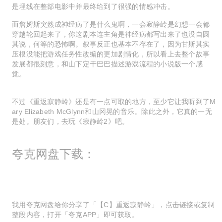
是埋线在整部电影中并最终给到了很强的情感冲击。
而詹姆斯突然成神经病了是什么鬼啊，一会寂静岭是幻想一会都
穿越轮回起来了，你这剧本连主角是神经病都写出来了也没自圆
其说，何等的恐怖啊。叙事反正也基本不存在了，因为甘斯其实
压根没能把游戏任务性改编的更加剧情化，所以看上去整个故事
发展都很刻意，和山下定干巴巴描述游戏流程的小说版一个感
觉。
不过《重返寂静岭》还是有一点可取的地方，至少它让我听到了M
ary Elizabeth McGlynn和山冈晃的音乐。除此之外，它真的一无
是处。朋友们，去玩《寂静岭2》吧。
夸克网盘下载：
我用夸克网盘给你分享了「【C】重返寂静岭」，点击链接或复制
整段内容，打开「夸克APP」即可获取。