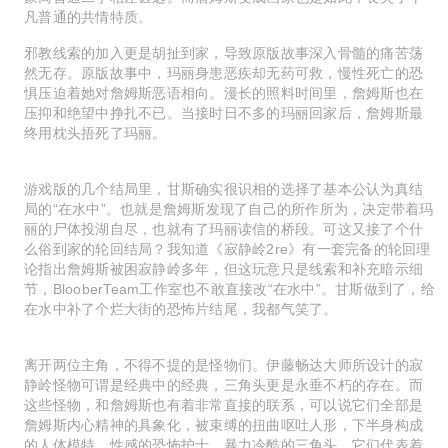
凡普通的共情特质。
邪教线索的加入更是胡扯到家，导致原版故事深入骨髓的痛苦荡
然无存。原版故事中，玛丽身患恶疾却无药可救，慢性死亡的恐
惧压迫着她对詹姆斯恶语相向。漫长的照料时间里，詹姆斯也在
压抑和绝望中挣扎不已。当接时日不多的玛丽回家后，詹姆斯最
终用枕头捂死了玛丽。
游戏版的几个结局里，甘斯确实很识相的选择了基本公认为真结
局的“在水中”。也就是詹姆斯发现了自己的所作所为，决定带着玛
丽的尸体投湖自尽，也就有了玛丽读信的桥段。可这又接了个什
么俗到家的轮回结局？我知道《寂静岭2re》有一套完备的轮回理
论指出詹姆斯被困寂静岭多年，但这玩意只是线索和补充暗示细
节，BlooberTeam工作室也不敢直接改“在水中”。甘斯做到了，给
在水中补了个烂大街的恐怖片结尾，我都气笑了。
离开两位主角，不得不提的是怪物们。伊藤畅达大师所设计的寂
静岭怪物可谓是经典中的经典，三角头更是永垂不朽的存在。而
这些怪物，和詹姆斯也有着非常直接的联系，可以说它们全部是
詹姆斯内心精神的具象化，被束缚的扭曲呕吐人形，下半身构成
的人体模特，性感的恐怖护士，暴力冷酷的三角头。它们代表着