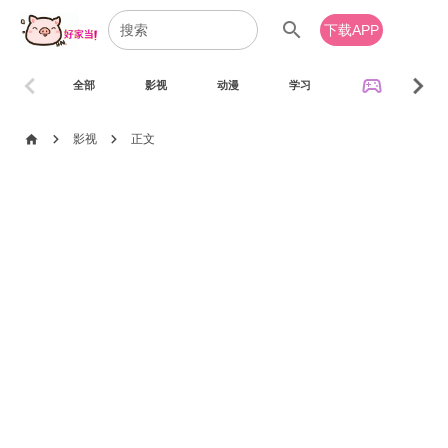
search
下载APP
chevron_left
chevron_right
sports_esports
全部
影视
动漫
学习
音乐
chevron_right
chevron_right
home
影视
正文