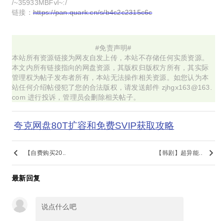
/~35933MBFvl~:/
链接：
https://pan.quark.cn/s/b4c2c2315c6c
#免责声明#
本站所有资源链接为网友自发上传，本站不存储任何实质资源。
本文内所有链接指向的网盘资源，其版权归版权方所有，其实际
管理权为帖子发布者所有，本站无法操作相关资源。如您认为本
站任何介绍帖侵犯了您的合法版权，请发送邮件 zjhgx163@163.
com 进行投诉，管理员会删除相关帖子。
夸克网盘80T扩容和免费SVIP获取攻略
keyboard_arrow_left
keyboard_arrow_right
【自费购买20..
【韩剧】超异能..
最新回复