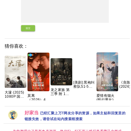
提交
猜你喜欢：
[美剧] 黑袍纠
《良陈
察队S1-5季
(2026)
龙之家族 第
全 【打包】
【4K
大濛 (2025)
三季 附 1～2
【高清】【中
语中字
莫离
爱情有烟火
1080P 国语
季 4K WEB-
文字幕】
克/百
（2026）4K
(投行男女) 已
中字 [5.1G]
DL.DDP5.1
臻彩 白鹿/丞
更7集【4K超
内嵌简繁英字
磊[中国大陆]
清SDR】国
幕 【单集
[爱情/古装]
语中字 网盘
好家当
已经汇聚上万T网友分享的资源，如果主贴和回复里的
7GB左右】
[单集约
资源下载
链接失效，请尝试在站内搜索框搜索
1.3GB]