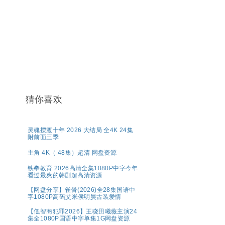
猜你喜欢
灵魂摆渡十年 2026 大结局 全4K 24集
附前面三季
主角 4K（ 48集）超清 网盘资源
铁拳教育 2026高清全集1080P中字今年
看过最爽的韩剧超高清资源
【网盘分享】雀骨(2026)全28集国语中
字1080P高码艾米侯明昊古装爱情
【低智商犯罪2026】王骁田曦薇主演24
集全1080P国语中字单集1G网盘资源