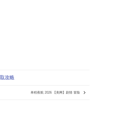
获取攻略
keyboard_arrow_right
单程夜航 2026 【美网】剧情 冒险