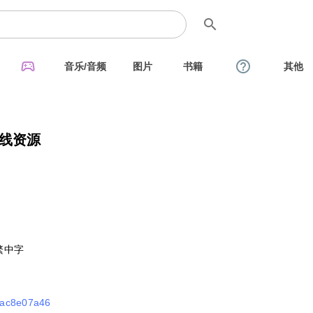
search
sports_esports
help_outline
音乐/音频
图片
书籍
其他
在线资源
简繁中字
b0ac8e07a46