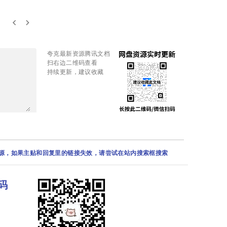
keyboard_arrow_left
keyboard_arrow_right
夸克最新资源腾讯文档
扫右边二维码查看
持续更新，建议收藏
资源，如果主贴和回复里的链接失效，请尝试在站内搜索框搜索
码