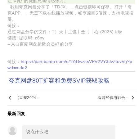
让"剑心"的觉醒充满情感张力。
我用夸克网盘分享了「TDJX」，点击链接即可保存。打开「夸
克APP」，无需下载在线播放视频，畅享原画5倍速，支持电视投
屏。
链接：
通过网盘分享的文件：T）天丨土也丨佥刂丨心 (2025) tdjx
链接: 提取码: z6py
--来自百度网盘超级会员v7的分享
链接：
https://pan.baidu.com/s/1YiDwzssVPV2VY3JvZluvVg?p
wd=mda2
夸克网盘80T扩容和免费SVIP获取攻略
keyboard_arrow_left
keyboard_arrow_right
【豆瓣2024..
香港经典电影合..
最新回复