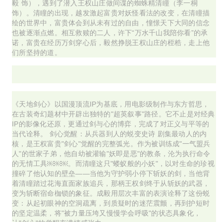
毅 饰），遇到了潜入王权山庄做间谍的蜘蛛精清瞳（李一桐
饰）。清瞳的出现，越发激起富贵对妖怪看法的改变，在清瞳描
绘的世界中，富贵体会到从未有过的自由，憧憬天下大同的信念
也被逐渐点燃。相互救赎的二人，许下“万水千山我陪你看”的承
诺，富贵在经历万剑穿心后，毅然挣脱王权山庄的桎梏，走上他
们所坚持的道。
《天地剑心》以国漫顶流IP为基底，用电影级制作与东方哲思，
在古装奇幻题材中开辟出独特的"超英叙事"路径。它不止是对经典
IP的影像化还原，更通过剑与心的博弈，完成了对正义与平等的
当代诠释。 剑心觉醒：从兵器到人的蜕变史诗 剧集最动人的内
核，是王权富贵"剑心"觉醒的完整弧光。作为被训练成"一气盟兵
人"的世家子弟，他自幼被灌输"妖即是恶"的教条，沦为执行命令
的无情工具￼￼￼。而清瞳这只"蝼蚁般的小妖"，以对生命的珍视
撞碎了他认知的壁垒——当他为守护弱小停下斩妖的剑，当他背
着清瞳踏过花海直面家族追兵，那柄王权剑终于从斩妖的武器，
变为斩断宿命枷锁的象征。成毅用层次丰富的表演诠释了这份蜕
变：从起初眼神的空洞疏离，到质疑时的迷茫震颤，再到护短时
的坚定温柔，将"被力量压垮又慢慢学会呼吸"的状态具象化，