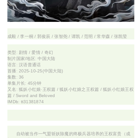
成毅 / 李一桐 / 郭俊辰 / 张智尧 / 谭凯 / 范明 / 常华森 / 张凯莹
类型:
剧情 / 爱情 / 奇幻
制片国家/地区:
中国大陆
语言:
汉语普通话
首播:
2025-10-25(中国大陆)
集数:
36
单集片长:
45分钟
又名:
狐妖小红娘·王权篇 / 狐妖小红娘之王权篇 / 狐妖小红娘王权
篇 / Sword and Beloved
IMDb:
tt31381874
自幼被当作一气盟斩妖除魔的终极兵器培养的王权富贵（成