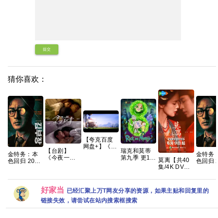
提交
猜你喜欢：
【夸克百度
网盘+】《小
【台剧】
瑞克和莫蒂
黄人与大怪
金特务：本
金特务
《今夜一起
第九季 更1集
兽
莫离‎【共40
色回归 2026
色回归 2
为爱鼓掌
官中简繁
2026》+神
集/4K DV
苏志燮 / 崔大
苏志燮 /
(2024)》
偷奶爸1-4部
HDR】手慢
勋 【夸克百
勋 【夸
【1080P】
+两部番外前
无 三无千金
度网盘+】
度网盘
【国语中
传系列原盘
许配废物王
好家当
已经汇聚上万T网友分享的资源，如果主贴和回复里的
字】【12集
REMUX国英
爷 夸克
全】
链接失效，请尝试在站内搜索框搜索
【15.8G】