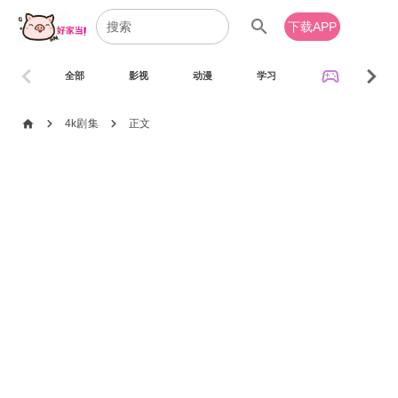
search
下载APP
chevron_left
chevron_right
sports_esports
全部
影视
动漫
学习
音乐
chevron_right
chevron_right
home
4k剧集
正文