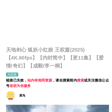
天地剑心 狐妖小红娘 王权篇(2025)
【4K.60fps】【内封简中】【更11集】【爱
情/奇幻】【成毅/李一桐】
4k剧集
链接已失效，
站内有相同资源
，请在搜索框内
搜索
或关注微信公众
号
老胡为你服务
菜鸟