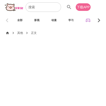
search
下载APP
chevron_left
chevron_right
sports_esports
全部
影视
动漫
学习
音乐
chevron_right
chevron_right
home
其他
正文