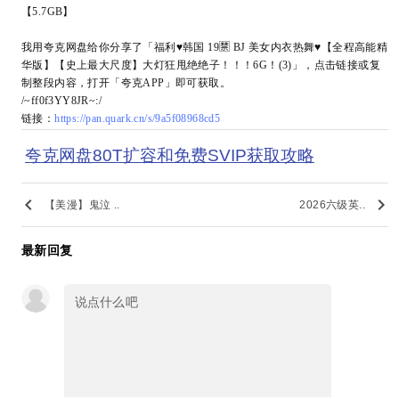
【5.7GB】
我用夸克网盘给你分享了「福利♥韩国 19🈲 BJ 美女内衣热舞♥【全程高能精
华版】【史上最大尺度】大灯狂甩绝绝子！！！6G！(3)」，点击链接或复
制整段内容，打开「夸克APP」即可获取。
/~ff0f3YY8JR~:/
链接：
https://pan.quark.cn/s/9a5f08968cd5
夸克网盘80T扩容和免费SVIP获取攻略
keyboard_arrow_left
keyboard_arrow_right
【美漫】鬼泣 ..
2026六级英..
最新回复