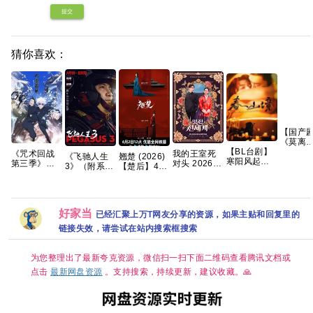
提交
猜你喜欢：
【国产
《莫离
(2026)
【BL台剧】
我的王室死
《咒术回战
《飞驰人生
翘楚‎ (2026)
【4K】
寒阳风起春
对头 2026
第三季》
3》（附系
【楚后】4K
语中字
山境 2026
【首播】
(2026) 【合
列）沈腾 尹
HDR SDR
【夸克/
春山境 爱情
【穿越、爱
集】【全12
正 黄景瑜 张
HQ高码率
度】
同性 刘竞屿
情】 【林智
集 已完结】
本煜 魏翔 沙
AAC2.0 中字
熊艺文 国语
妍 / 许南俊】
【4K 超高
溢 范丞丞 孙
【1～6GB/
中字 已更最
好家当
【韩剧中
清】【内置
已经汇聚上万T网友分享的资源，如果主贴和回复里的
艺洲2026/剧
集】陈都灵/
新 夸克
字】
中文字幕】
情/喜剧/运
周翊然
链接失效，请尝试在站内搜索框搜索
（1.2G/集 共
动/4K电影 夸
133.4G）
克
【附1-2季
为您整理出了最新夸克资源，微信扫一扫下面二维码查看腾讯文档或
+系列】夸克
点击
最新网盘资源
。支持搜索，持续更新，建议收藏。🙏