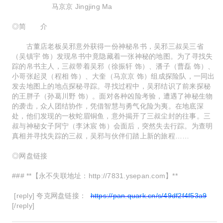
马京京 Jingjing Ma
◎简 介
古董店老板吴邪意外获得一份神秘帛书，吴邪三叔吴三省
（吴镇宇 饰）发现帛书中竟隐藏着一张神秘的地图。为了寻找失
踪的帛书主人，三叔带着吴邪（徐振轩 饰）、潘子（曹磊 饰）、
小哥张起灵（程相 饰）、大奎（马京京 饰）组成探险队，一同出
发去地图上的地点探秘寻踪。寻找过程中，吴邪结识了前来探秘
的王胖子（孙葛川野 饰）。面对各种凶险考验，遭遇了神秘生物
的袭击，众人团结协作，凭借智慧与勇气化险为夷。在地底深
处，他们发现的一枚蛇眉铜鱼，意外揭开了三叔尘封的往事。三
叔与神秘女子阿宁（李沐宸 饰）会面后，突然失去行踪。为查明
真相并寻找失踪的三叔，吴邪与伙伴们踏上新的旅程……
◎网盘链接
### **【永不失联地址：http://7831.ysepan.com】**
[reply] 夸克网盘链接：
https://pan.quark.cn/s/49df2f4f53a9
[/reply]