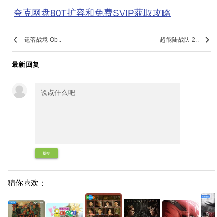
夸克网盘80T扩容和免费SVIP获取攻略
keyboard_arrow_left
keyboard_arrow_right
遗落战境 Ob..
超能陆战队 2..
最新回复
提交
猜你喜欢：