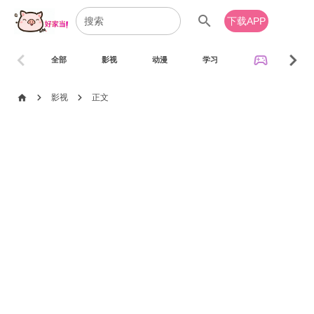
search
下载APP
chevron_left
chevron_right
sports_esports
全部
影视
动漫
学习
音乐
chevron_right
chevron_right
home
影视
正文