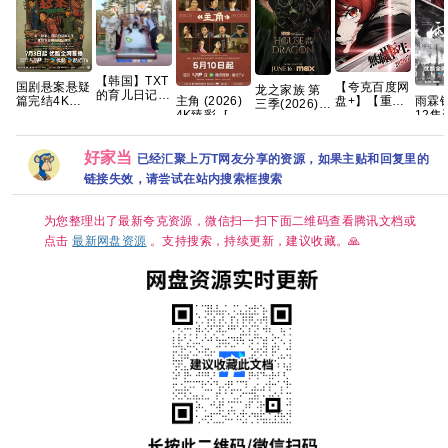
【韩国】TXT
国剧悬案悬疑
【夸克百度网
龙之家族 第
的育儿日记
雨霖铃 更
主角 (2026)
篇完结4K高
盘+】【重
三季(2026)
(2026) 家庭 /
12集
4K臻彩- [剧
清 国剧《悬
磅】无职转生
[更01集]
真人秀 又名:
4K+1
情]张嘉益/刘
案》全集上线
Ⅲ第三季 到了
[4K.DV.HDR]
TXT的育兒日
浩存/秦海璐
王传君江奇霖
异世界就拿出
[高码率][内封
記 / TXT's
好家当
国语中字 [单
杨烁主演
真本事 开播2
已经汇聚上万T网友分享的资源，如果主贴和回复里的
简繁英][附1-2
Parenting
集约1GB]
集
季][8GB集]
链接失效，请尝试在站内搜索框搜索
Diary 夸克
Wavve（웨
이브）将于 5
为您整理出了最新夸克资源，微信扫一扫下面二维码查看腾讯文档或
月 1 日（周
五）独家公开
点击
最新网盘资源
。支持搜索，持续更新，建议收藏。🙏
宣布传奇综艺
回归的《TXT
的育儿日记》