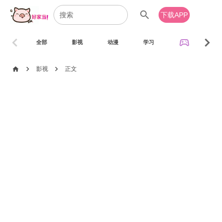
search
下载APP
chevron_left
chevron_right
sports_esports
全部
影视
动漫
学习
音乐
chevron_right
chevron_right
home
影视
正文