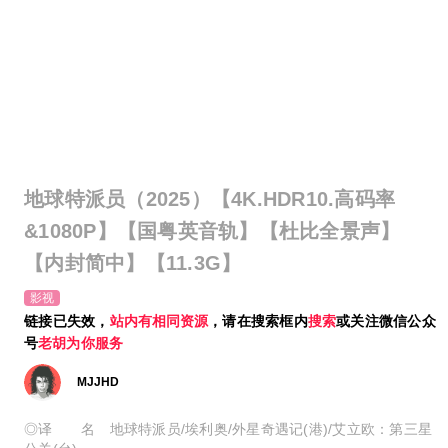
地球特派员（2025）【4K.HDR10.高码率
&1080P】【国粤英音轨】【杜比全景声】
【内封简中】【11.3G】
影视
链接已失效，
站内有相同资源
，请在搜索框内
搜索
或关注微信公众
号
老胡为你服务
MJJHD
◎译 名 地球特派员/埃利奥/外星奇遇记(港)/艾立欧：第三星