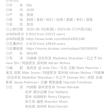
公关(台)
◎片 名 Elio
◎年 代 2025
◎产 地 美国
◎类 别 剧情 / 喜剧 / 科幻 / 动画 / 家庭 / 奇幻 / 冒险
◎语 言 英语
◎上映日期 2025-06-20(美国) / 2025-06-27(中国大陆)
◎IMDb评分 6.8/10 from 20213 users
◎IMDb链接 https://www.imdb.com/title/tt4900148/
◎豆瓣评分 6.9/10 from 18548 users
◎豆瓣链接 https://movie.douban.com/subject/36090458/
◎片 长 98分钟
◎导 演 玛德琳·莎拉菲安 Madeline Sharafian / 石之予 Do
mee Shi / 阿德里安·莫利纳 Adrian Molina
◎编 剧 茱莉亚·赵 Julia Cho / 马克·汉默 Mark Hammer /
麦克·琼斯 Mike Jones / 阿德里安·莫利纳 Adrian Molina / 玛德琳
·莎拉菲安 Madeline Sharafian / 石之予 Domee Shi / 杰西·安德
鲁斯 Jesse Andrews / 汉娜·弗里德曼 Hannah Friedman
◎主 演 约纳斯·基布雷亚布 Yonas Kibreab
佐伊·索尔达娜 Zoe Saldana
雷米·埃德格利 Remy Edgerly
布兰登·穆恩 Brandon Moon
布拉德·加内特 Brad Garrett