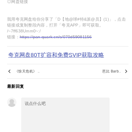
◎网盘链接
我用夸克网盘给你分享了「D【地@球#特&派@员】(1)」，点击
链接或复制整段内容，打开「夸克APP」即可获取。
/~7ff638Umm0~:/
链接：
https://pan.quark.cn/s/070d59081156
夸克网盘80T扩容和免费SVIP获取攻略
keyboard_arrow_left
keyboard_arrow_right
《惊天危机》 ..
芭比 Barb..
最新回复