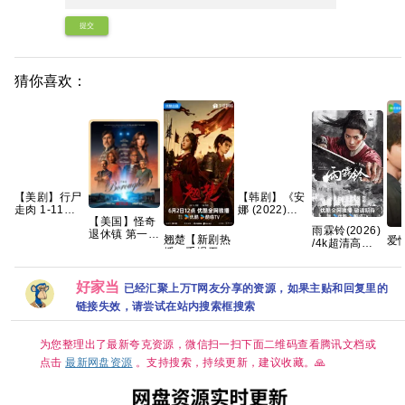
提交
猜你喜欢：
【美剧】行尸
【韩剧】《安
走肉 1-11季
娜 (2022)》
【美国】怪奇
1080p 英语中
【1080P】
雨霖铃(2026)
退休镇 第一季
字 255g
【韩语中字】
翘楚【新剧热
爱
/4k超清高码
(2026) 科幻 /
【6集全】
播🔥手慢无】
(2
画质/简中字
悬疑 又名: 时
【共24集/4K
4k
幕/夸克/百度
异社区 / 退休
超清60帧+高
语
网盘【单集1
镇 / 自治镇 夸
好家当
已经汇聚上万T网友分享的资源，如果主贴和回复里的
码臻彩HDR】
源[
～8GB】
克
【陈都灵、周
链接失效，请尝试在站内搜索框搜索
翊然｜古装/权
谋】夸克
为您整理出了最新夸克资源，微信扫一扫下面二维码查看腾讯文档或
点击
最新网盘资源
。支持搜索，持续更新，建议收藏。🙏