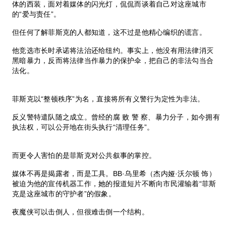
体的西装，面对着媒体的闪光灯，侃侃而谈着自己对这座城市
的“爱与责任”。
但任何了解菲斯克的人都知道，这不过是他精心编织的谎言。
他竞选市长时承诺将法治还给纽约。事实上，他没有用法律消灭
黑暗暴力，反而将法律当作暴力的保护伞，把自己的非法勾当合
法化。
菲斯克以“整顿秩序”为名，直接将所有义警行为定性为非法。
反义警特遣队随之成立。曾经的腐 败 警 察、暴力分子，如今拥有
执法权，可以公开地在街头执行“清理任务”。
而更令人害怕的是菲斯克对公共叙事的掌控。
媒体不再是揭露者，而是工具。BB·乌里希（杰内娅·沃尔顿 饰）
被迫为他的宣传机器工作，她的报道短片不断向市民灌输着“菲斯
克是这座城市的守护者”的假象。
夜魔侠可以击倒人，但很难击倒一个结构。