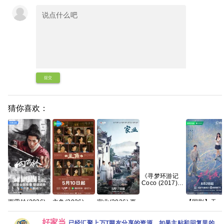
提交
猜你喜欢：
《寻梦环游记
Coco (2017)》
【1080p+4K】
【中英字幕】
雨霖铃(2026)
【国剧】天
主角(2026)
家业(2026) 更
【14.8G】
更新中
才，女友
【4K】【国语
新中
[4k+1080P][国
(2026)【更至
中字】【夸克/
[4K+1080P][国
好家当
语中字][1.5GB
最新】
已经汇聚上万T网友分享的资源，如果主贴和回复里的
百度】
语中字][1.3GB