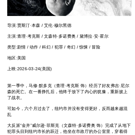
导演:
贾斯汀·本森 / 艾伦·穆尔黑德
主演:
查理·考克斯 / 文森特·多诺费奥 / 黛博拉·安·霍尔
类型:
剧情 / 动作 / 科幻 / 犯罪 / 奇幻 / 惊悚 / 冒险
地区:
美国
上映:
2026-03-24(美国)
第一季中，马修·默多克（查理·考克斯 饰）经历了好友弗吉·尼尔
森的死亡。在一番挣扎后，他终于放下了内心的犹豫，重新披上
了战衣。
可如今，六个月过去了，纽约市并没有变得更好，反而越来越混
乱
大反派“金并”威尔逊·菲斯克（文森特·多诺费奥 饰）完成了从地下
犯罪头目到纽约市长的跃迁，他坐在市政厅的办公室里，穿着得