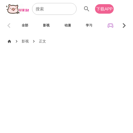
search
下载APP
chevron_left
chevron_right
sports_esports
全部
影视
动漫
学习
音乐
chevron_right
chevron_right
home
影视
正文