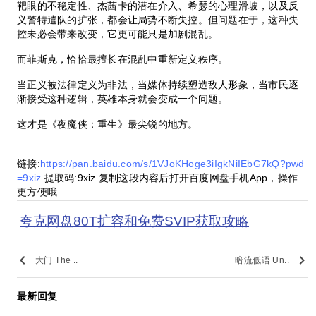
靶眼的不稳定性、杰茜卡的潜在介入、希瑟的心理滑坡，以及反
义警特遣队的扩张，都会让局势不断失控。但问题在于，这种失
控未必会带来改变，它更可能只是加剧混乱。
而菲斯克，恰恰最擅长在混乱中重新定义秩序。
当正义被法律定义为非法，当媒体持续塑造敌人形象，当市民逐
渐接受这种逻辑，英雄本身就会变成一个问题。
这才是《夜魔侠：重生》最尖锐的地方。
链接:
https://pan.baidu.com/s/1VJoKHoge3iIgkNiIEbG7kQ?pwd
=9xiz
提取码:9xiz 复制这段内容后打开百度网盘手机App，操作
更方便哦
夸克网盘80T扩容和免费SVIP获取攻略
keyboard_arrow_left
keyboard_arrow_right
大门 The ..
暗流低语 Un..
最新回复