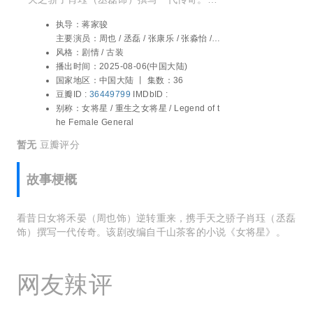
剧改编自千山茶客的小说《女将星》。
执导：
蒋家骏
主要演员：
周也 / 丞磊 / 张康乐 / 张淼怡 /
李卿 / 白澍 / 马天宇 / 姜超 / 韩栋 / 姜贞羽 /
风格：
剧情 / 古装
孔雪儿 / 毛晓慧 / 侯长荣 / 郑国霖 / 盛一伦
播出时间：
2025-08-06(中国大陆)
国家地区：
中国大陆 丨
集数：36
豆瓣ID :
36449799
IMDbID :
别称：
女将星 / 重生之女将星 / Legend of t
he Female General
暂无
豆瓣评分
故事梗概
看昔日女将禾晏（周也饰）逆转重来，携手天之骄子肖珏（丞磊
饰）撰写一代传奇。该剧改编自千山茶客的小说《女将星》。
网友辣评