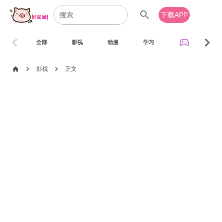
search
下载APP
chevron_left
chevron_right
sports_esports
全部
影视
动漫
学习
音乐
chevron_right
chevron_right
home
影视
正文