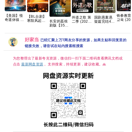
【美国】怪
铁拳教育
【BL台剧】
外道之歌 第
国剧悬案悬
奇退休镇 第
교육 (202
寒阳风起春
长安的荔枝
二季 (2026)
疑篇完结4K
一季 (2026)
[4K-HDR
山境 2026
剧版【35集
【附1~2季】
高清 国剧
科幻 / 悬疑
[内封多
春山境 爱情
全/4K超清
剧情 / 悬疑
《悬案》全
又名: 时异社
幕] [全10
同性 刘竞屿
HDR】 【雷
又名: 外道の
集上线 王传
区 / 退休镇 /
【单集5
熊艺文 国语
佳音、岳云
歌 2 夸克
君江奇霖杨
好家当
已经汇聚上万T网友分享的资源，如果主贴和回复里的
自治镇 夸克
8GB】
中字 已更最
鹏｜悬疑/传
烁主演
新 夸克
奇】夸克
链接失效，请尝试在站内搜索框搜索
为您整理出了最新夸克资源，微信扫一扫下面二维码查看腾讯文档或
点击
最新网盘资源
。支持搜索，持续更新，建议收藏。🙏