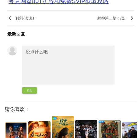
夸克网盘80T扩容和免费SVIP获取攻略
keyboard_arrow_left
keyboard_arrow_right
利剑·玫瑰 (..
封神第二部：战..
最新回复
提交
猜你喜欢：