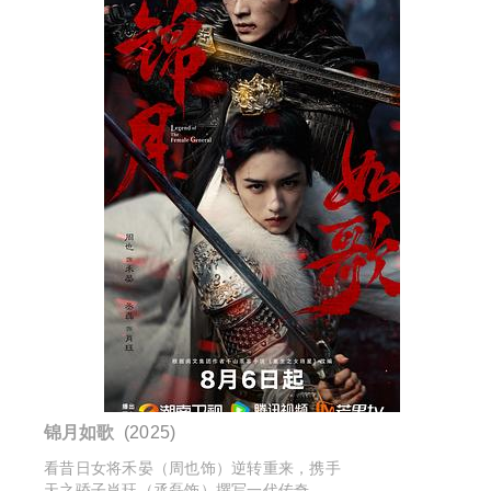
锦月如歌
(2025)
看昔日女将禾晏（周也饰）逆转重来，携手
天之骄子肖珏（丞磊饰）撰写一代传奇。该