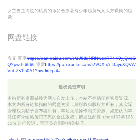
女主要是周也的话真的很符合原著有少年感英气又大方飒爽的感
觉
网盘链接
夸克 百度
https://pan.baidu.com/s/1J8duNRNwznRPNV0yjQvcG
Q?pwd=6666
迅雷
https://pan.xunlei.com/s/VOXhA-l3aycXQVW
Vnt-ZVFs0A1?pwd=cqz4#
侵权免责声明
本站所有资源链接为网友自发上传，本站不存储任何实质资源。
本文内所有链接指向的网盘资源，其版权归版权方所有，其实际
管理权为帖子发布者所有，本站无法操作相关资源。如您认为本
站任何介绍帖侵犯了您的合法版权，请发送邮件 zjhgx163@163.
com 进行投诉，管理员会删除相关帖子。