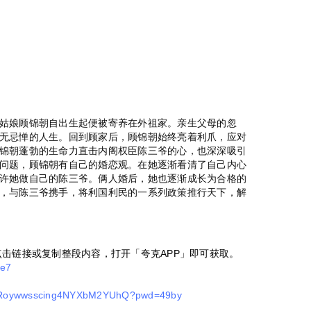
娘顾锦朝自出生起便被寄养在外祖家。亲生父母的忽
无忌惮的人生。回到顾家后，顾锦朝始终亮着利爪，应对
锦朝蓬勃的生命力直击内阁权臣陈三爷的心，也深深吸引
问题，顾锦朝有自己的婚恋观。在她逐渐看清了自己内心
许她做自己的陈三爷。俩人婚后，她也逐渐成长为合格的
，与陈三爷携手，将利国利民的一系列政策推行天下，解
点击链接或复制整段内容，打开「夸克APP」即可获取。
ee7
s/1Roywwsscing4NYXbM2YUhQ?pwd=49by