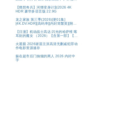
集
【狸想奇兵】河狸变身计划2026 4K
HDR 豪华多语言版 22.9G
龙之家族 第三季(2026)[更01集]
[4K.DV.HDR][高码率][内封简繁英][附1-
2季][8GB集]
【日漫】机动战士高达 闪光的哈萨维 喀
耳刻的魔女 （2026）【含第一部】【剧
情 / 科幻】【内嵌中字】【豆瓣：8.1】
夸克
火遮眼 2026谢苗主演高清无删减犯罪动
作电影资源速存
躲在超市后门抽烟的两人 2026 内封中
字