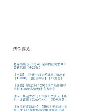
猜你喜欢
超异能族 (2023) 4K 超清内嵌简繁 8.9
高分韩剧【全20集】
【台剧】《今夜一起为爱鼓掌 (2024)》
【1080P】【国语中字】【12集全】
【15.8G】
【国剧】寒战1994 2026港产动作犯罪
巨制 1080P高清无码 官方中字
镖人：风起大漠【正式版】手慢无 【吴
京、谢霆锋｜武侠/动作】 【蓝光原盘
REMUX｜国粤双语】夸克
【夸克百度网盘+】【重磅】无职转生Ⅲ
第三季 到了异世界就拿出真本事 开播2