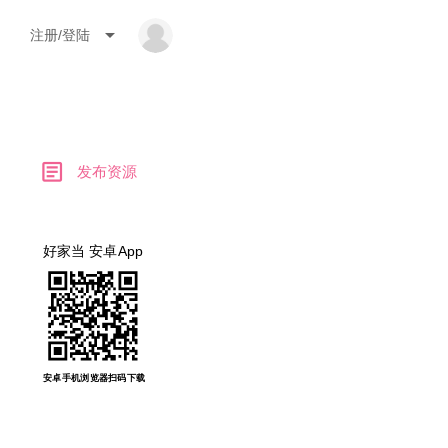
arrow_drop_down
注册/登陆
article
发布资源
好家当 安卓App
安卓手机浏览器扫码下载