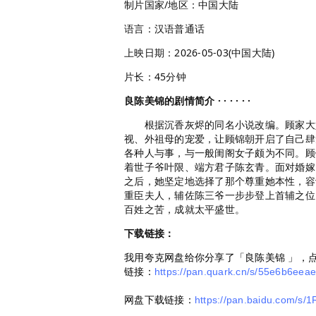
制片国家/地区：中国大陆
语言：汉语普通话
上映日期：2026-05-03(中国大陆)
片长：45分钟
良陈美锦的剧情简介 · · · · · ·
根据沉香灰烬的同名小说改编。顾家大姑
视、外祖母的宠爱，让顾锦朝开启了自己肆
各种人与事，与一般闺阁女子颇为不同。顾
着世子爷叶限、端方君子陈玄青。面对婚嫁
之后，她坚定地选择了那个尊重她本性，容
重臣夫人，辅佐陈三爷一步步登上首辅之位
百姓之苦，成就太平盛世。
下载链接：
我用夸克网盘给你分享了「良陈美锦 」，
链接：
https://pan.quark.cn/s/55e6b6eea
网盘下载链接：
https://pan.baidu.com/