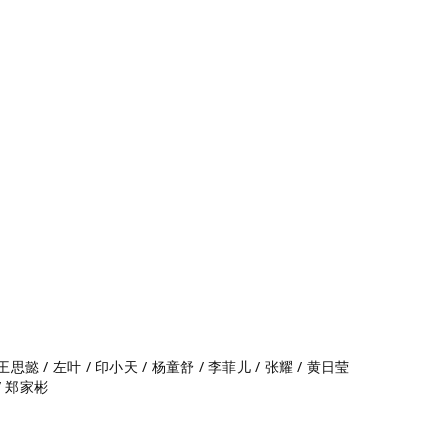
 王思懿 / 左叶 / 印小天 / 杨童舒 / 李菲儿 / 张耀 / 黄日莹
 / 郑家彬