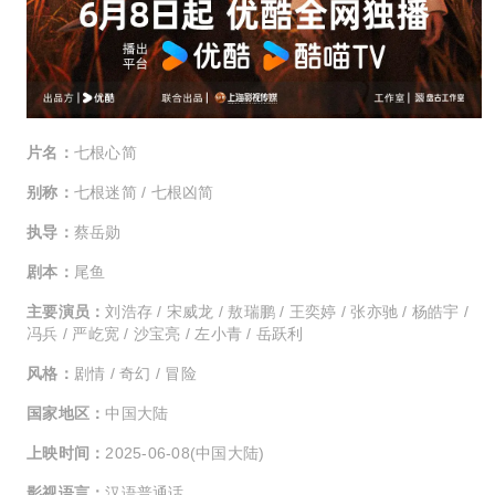
片名：
七根心简
别称：
七根迷简 / 七根凶简
执导：
蔡岳勋
剧本：
尾鱼
主要演员：
刘浩存 / 宋威龙 / 敖瑞鹏 / 王奕婷 / 张亦驰 / 杨皓宇 /
冯兵 / 严屹宽 / 沙宝亮 / 左小青 / 岳跃利
风格：
剧情 / 奇幻 / 冒险
国家地区：
中国大陆
上映时间：
2025-06-08(中国大陆)
影视语言：
汉语普通话