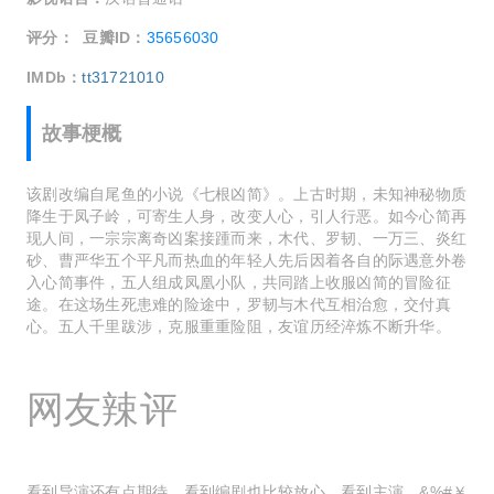
评分：
豆瓣ID：
35656030
IMDb：
tt31721010
故事梗概
该剧改编自尾鱼的小说《七根凶简》。上古时期，未知神秘物质
降生于凤子岭，可寄生人身，改变人心，引人行恶。如今心简再
现人间，一宗宗离奇凶案接踵而来，木代、罗韧、一万三、炎红
砂、曹严华五个平凡而热血的年轻人先后因着各自的际遇意外卷
入心简事件，五人组成凤凰小队，共同踏上收服凶简的冒险征
途。在这场生死患难的险途中，罗韧与木代互相治愈，交付真
心。五人千里跋涉，克服重重险阻，友谊历经淬炼不断升华。
网友辣评
看到导演还有点期待，看到编剧也比较放心，看到主演，&%#￥