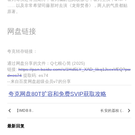
……以及非常希望司藤那对去演《龙骨焚香》，两人的气质都贴
原著。
网盘链接
夸克转存链接：
通过网盘分享的文件：Q七根心简 (2025)
链接:
https://pan.baidu.com/s/1Hd5LY_XAD_Iikq1JsexVEQ?pw
d=es74
提取码: es74
--来自百度网盘超级会员v7的分享
夸克网盘80T扩容和免费SVIP获取攻略
keyboard_arrow_left
keyboard_arrow_right
【IMDB 8..
长安的荔枝 (..
最新回复