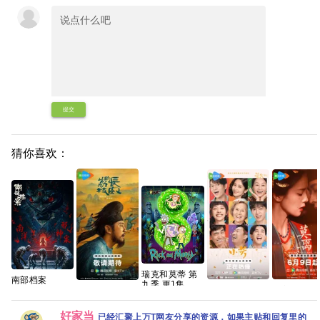
提交
猜你喜欢：
瑞克和莫蒂 第
南部档案
九季 更1集 官
(2026)【每日
小芳【共18
莫离‎【共40
长安的荔枝 剧
中简繁
更新至完结】
集/4K超清DV
集/4K DV
版【35集全/4K
【4K HDR 60
HDR】手慢无
HDR】手慢
超清HDR】
好家当
已经汇聚上万T网友分享的资源，如果主贴和回复里的
帧】网盘资源