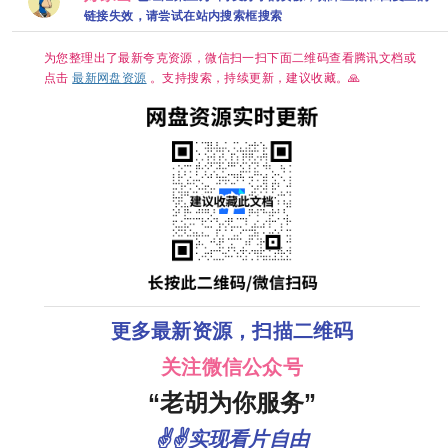
🈲 【王影璐、
三无千金许
【雷佳音、岳云
百度 夸克
辛云来｜喜剧/
物王爷 夸克
鹏｜悬疑/传
链接失效，请尝试在站内搜索框搜索
治愈】 小芳出
奇】夸克
嫁，鸡飞狗跳🤣
央八黄金档欢喜
为您整理出了最新夸克资源，微信扫一扫下面二维码查看腾讯文档或
开播🥳 带球相
点击
最新网盘资源
。支持搜索，持续更新，建议收藏。🙏
亲，啼笑皆非
😂 生而自由，
活出潇洒💫 婚
姻不是人生的必
选项，幸福才是
💕 夸克
更多最新资源，扫描二维码
关注微信公众号
“老胡为你服务”
✌✌实现看片自由