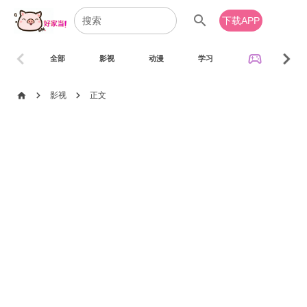
search
下载APP
chevron_left
chevron_right
sports_esports
全部
影视
动漫
学习
音乐
chevron_right
chevron_right
home
影视
正文