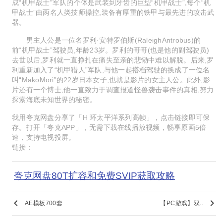
成“机甲战士”军队的个体是武装到牙齿的巨型“机甲战士”,每个“机
甲战士”由两名人类技师操控,装备有厚重的铁甲与最先进的攻击武
器。
男主人公是一位名罗利·安特罗伯斯(RaleighAntrobus)的
前“机甲战士”驾驶员,年龄23岁。罗利的哥哥(也是他的副驾驶员)
去世以后,罗利就一直挣扎在痛失至亲的悲恸中难以解脱。后来,罗
利重新加入了“机甲猎人”军队,与他一起搭档驾驶的换成了一位名
叫“MakoMori”的22岁日本女子,也就是影片的女主人公。此外,影
片还有一个博士,他一直致力于调查报道怪兽袭击事件的真相,努力
探索海底未知世界的秘密。
我用夸克网盘分享了「H 环太平洋系列高帧」，点击链接即可保
存。打开「夸克APP」，无需下载在线播放视频，畅享原画5倍
速，支持电视投屏。
链接：
夸克网盘80T扩容和免费SVIP获取攻略
keyboard_arrow_left
keyboard_arrow_right
AE模板700套
【PC游戏】双..