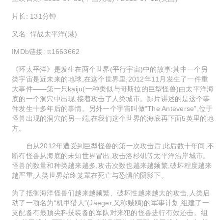
片长: 131分钟
又名: 悍战太平洋(港)
IMDb链接: tt1663662
《环太平洋》是发生在两个世界(平行宇宙)中的故事:其中一个另
类宇宙是近未来的地球,在这个世界里,2012年11月发生了一件重
大事件——第一只kaiju(一种类似与哥斯拉的巨型怪兽)由太平洋海
底的一个洞穴中出现,接着攻击了人类城市。影片讲述的是这个事
件发生十多年后的事情。另外一个宇宙叫做“The Anteverse”,位于
怪兽出现的洞穴的另一端,在我们这个世界的海底再下面5英里的地
方。
自从2012年遭受到巨型怪兽的第一次攻击后,此后数十年间,不
断有怪兽从海底的未知世界冒出,攻击洛杉矶等太平洋沿岸城市。
怪兽的数量和种类越来越多,攻击次数也越来越频繁,破坏程度越来
越严重,人类世界始终笼罩在死亡与恐惧的阴影下。
为了抵御海洋怪兽们越来越频繁、破坏性越来越大的攻击,人类启
动了一项名为“机甲猎人”(Jaeger,又称贼鸥)的军事计划,组建了一
支配备有最顶尖科技装备的军队对来犯的怪兽进行有效还击。组