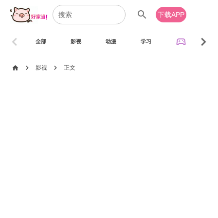
search
下载APP
chevron_left
chevron_right
sports_esports
全部
影视
动漫
学习
音乐
chevron_right
chevron_right
home
影视
正文