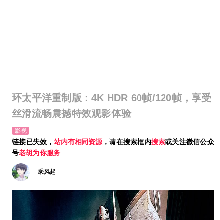
环太平洋重制版：4K HDR 60帧/120帧，享受
丝滑流畅震撼特效观影体验
影视
链接已失效，
站内有相同资源
，请在搜索框内
搜索
或关注微信公众
号
老胡为你服务
乘风起