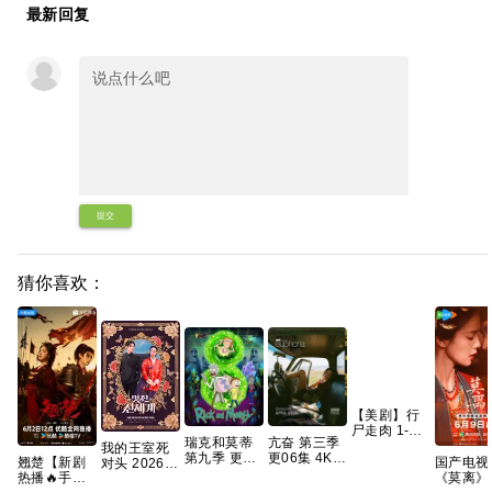
最新回复
提交
猜你喜欢：
【美剧】行
尸走肉 1-11
瑞克和莫蒂
亢奋 第三季
季 1080p 英
我的王室死
第九季 更1
更06集 4K
语中字 255g
翘楚【新剧
国产电视
对头 2026
集 官中简繁
无损 简繁字
热播🔥手慢
《莫离》
【首播】
幕【夸克百