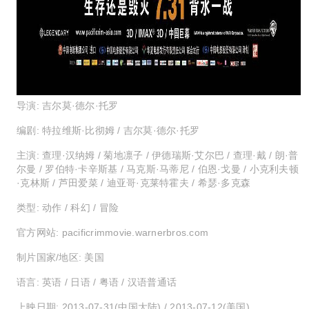
导演: 吉尔莫·德尔·托罗
编剧: 特拉维斯·比彻姆 / 吉尔莫·德尔·托罗
主演: 查理·汉纳姆 / 菊地凛子 / 伊德瑞斯·艾尔巴 / 查理·戴 / 朗·普
尔曼 / 罗伯特·卡辛斯基 / 马克斯·马蒂尼 / 伯恩·戈曼 / 小克利夫顿
·克林斯 / 芦田爱菜 / 迪亚哥·克莱特霍夫 / 希瑟·多克森
类型: 动作 / 科幻 / 冒险
官方网站: pacificrimmovie.warnerbros.com
制片国家/地区: 美国
语言: 英语 / 日语 / 粤语 / 汉语普通话
上映日期: 2013-07-31(中国大陆) / 2013-07-12(美国)