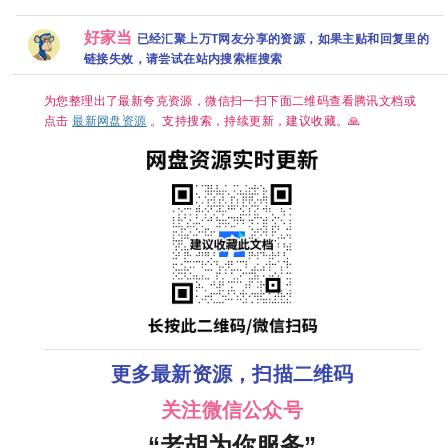
无】 【共24
清免费在
【穿越、爱
度网盘+】
集/4K超清60
观看百度
情】 【林智
帧+高码臻彩
盘资源分
妍 / 许南
好家当
已经汇聚上万T网友分享的资源，如果主贴和回复里的
HDR】 【陈
俊】【韩剧
都灵、周翊
中字】
链接失效，请尝试在站内搜索框搜索
然｜古装/权
谋】夸克
为您整理出了最新夸克资源，微信扫一扫下面二维码查看腾讯文档或
点击
最新网盘资源
。支持搜索，持续更新，建议收藏。🙏
更多最新资源，扫描二维码
关注微信公众号
“老胡为你服务”