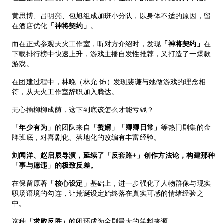
黄思博、吕明亮、包旭组成加班小分队，以身体不适的原因，留
在酒店优化
「神将契约」
。
而在正式参观天火工作室，听对方介绍时，发现
「神将契约」
在
下载排行榜中快速上升，游戏主播自发性推荐，又打造了一爆款
游戏。
在团建过程中，林晚（林允 饰）发现裴谦与她做游戏的理念相
符，从天火工作室辞职加入腾达。
无心插柳柳成荫，这下到底该怎么才能亏钱？
「年少有为」
的团队来自
「赘婿」「卿卿日常」
等热门剧集的金
牌班底，对喜剧化、落地化的改编有丰富经验。
刘闻洋、赵启辰导演，延续了「反套路+」创作方法论，构建那种
「事与愿违」的极致反差。
在保留原著
「核心设定」
基础上，进一步强化了人物群像与现实
职场语境的勾连，让荒诞设定始终落在真实可感的情绪经验之
中。
这种
「求败反胜」
的闭环成为全剧最大的笑料来源。