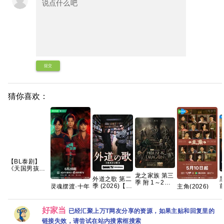
提交
猜你喜欢：
【BL泰剧】
《天国男孩
龙之家族 第三
(2026) 又名：
外道之歌 第二
季 附 1～2季
通往天堂的门
季 (2026)【附
灵魂摆渡·十年‎
主角(2026)
4K WEB-
票》
1~2季】剧情 /
全
【4K HDR 完
【4K】【国语
DL.DDP5.1
【1080P】
悬疑 又名: 外
结】 又名：灵
中字】【夸克/
内嵌简繁英字
【泰语中字】
道の歌 2 夸克

魂摆渡5 [于毅
百度】
好家当
幕 【单集7GB
【共6集】
已经汇聚上万T网友分享的资源，如果主贴和回复里的
刘智扬] 【附
左右】
链接失效，请尝试在站内搜索框搜索
灵魂摆渡1-3