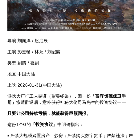
导演:
刘闻洋 / 赵启辰
主演:
彭昱畅 / 林允 / 刘冠麟
类型:
剧情 / 喜剧
地区:
中国大陆
上映:
2026-01-31(中国大陆)
游戏大厂打工人裴谦（彭昱畅饰），因一份
「富晖饭碗保卫手
册」
惨遭辞退后，意外获得神秘大佬司马先生的投资协议——
只要让公司持续亏损，就能获得巨额回报
。
这份1个G的
「投资协议」
中明确指出：
▪ 严禁大规模购置房产、炒房；严禁购买数字货币；严禁违法；严