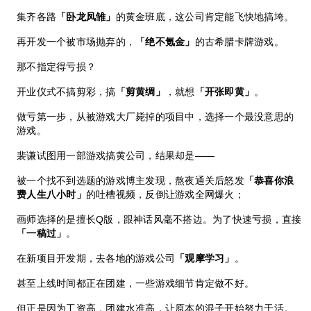
集齐各路
「卧龙凤雏」
的黄金班底，这公司肯定能飞快地搞垮。
再开发一个被市场抛弃的，
「绝不氪金」
的古希腊卡牌游戏。
那不指定得亏损？
开业仪式不搞剪彩，搞
「剪黄绸」
，就想
「开张即黄」
。
做亏第一步，从被游戏大厂毙掉的项目中，选择一个最没意思的
游戏。
裴谦试图用一部游戏搞黄公司，结果却是——
被一个找不到选题的游戏博主发现，熬夜通关后怒发
「恭喜你浪
费人生八小时」
的吐槽视频，反倒让游戏全网爆火；
画师选择的是擅长Q版，跟神话风毫不搭边。为了快速亏损，直接
「一稿过」
。
在新项目开发期，去各地的游戏公司
「观摩学习」
。
甚至上线时间都正在团建，一些游戏细节肯定做不好。
但正是因为工资高，团建水准高，让原本的混子开始努力干活。