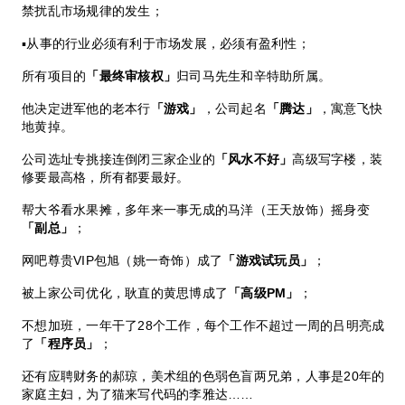
禁扰乱市场规律的发生；
▪从事的行业必须有利于市场发展，必须有盈利性；
所有项目的
「最终审核权」
归司马先生和辛特助所属。
他决定进军他的老本行
「游戏」
，公司起名
「腾达」
，寓意飞快
地黄掉。
公司选址专挑接连倒闭三家企业的
「风水不好」
高级写字楼，装
修要最高格，所有都要最好。
帮大爷看水果摊，多年来一事无成的马洋（王天放饰）摇身变
「副总」
；
网吧尊贵VIP包旭（姚一奇饰）成了
「游戏试玩员」
；
被上家公司优化，耿直的黄思博成了
「高级PM」
；
不想加班，一年干了28个工作，每个工作不超过一周的吕明亮成
了
「程序员」
；
还有应聘财务的郝琼，美术组的色弱色盲两兄弟，人事是20年的
家庭主妇，为了猫来写代码的李雅达……