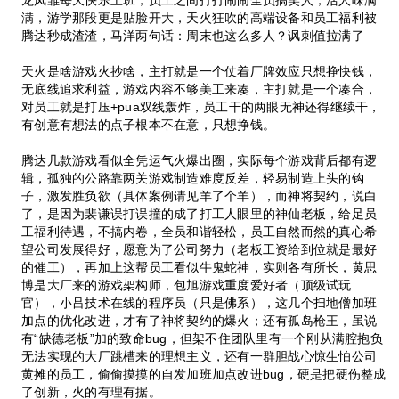
满，游学那段更是贴脸开大，天火狂吹的高端设备和员工福利被
腾达秒成渣渣，马洋两句话：周末也这么多人？讽刺值拉满了
天火是啥游戏火抄啥，主打就是一个仗着厂牌效应只想挣快钱，
无底线追求利益，游戏内容不够美工来凑，主打就是一个凑合，
对员工就是打压+pua双线轰炸，员工干的两眼无神还得继续干，
有创意有想法的点子根本不在意，只想挣钱。
腾达几款游戏看似全凭运气火爆出圈，实际每个游戏背后都有逻
辑，孤独的公路靠两关游戏制造难度反差，轻易制造上头的钩
子，激发胜负欲（具体案例请见羊了个羊），而神将契约，说白
了，是因为裴谦误打误撞的成了打工人眼里的神仙老板，给足员
工福利待遇，不搞内卷，全员和谐轻松，员工自然而然的真心希
望公司发展得好，愿意为了公司努力（老板工资给到位就是最好
的催工），再加上这帮员工看似牛鬼蛇神，实则各有所长，黄思
博是大厂来的游戏架构师，包旭游戏重度爱好者（顶级试玩
官），小吕技术在线的程序员（只是佛系），这几个扫地僧加班
加点的优化改进，才有了神将契约的爆火；还有孤岛枪王，虽说
有“缺德老板”加的致命bug，但架不住团队里有一个刚从满腔抱负
无法实现的大厂跳槽来的理想主义，还有一群胆战心惊生怕公司
黄摊的员工，偷偷摸摸的自发加班加点改进bug，硬是把硬伤整成
了创新，火的有理有据。