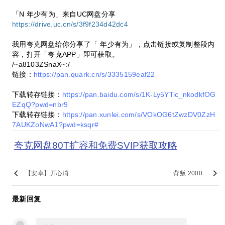
「N 年少有为」来自UC网盘分享
https://drive.uc.cn/s/3f9f234d42dc4
我用夸克网盘给你分享了「 年少有为」，点击链接或复制整段内
容，打开「夸克APP」即可获取。
/~a8103ZSnaX~:/
链接：
https://pan.quark.cn/s/3335159eaf22
下载转存链接：
https://pan.baidu.com/s/1K-Ly5YTic_nkodkfOG
EZqQ?pwd=nbr9
下载转存链接：
https://pan.xunlei.com/s/VOkOG6tZwzDV0ZzH
7AUKZoNwA1?pwd=ksqr#
夸克网盘80T扩容和免费SVIP获取攻略
keyboard_arrow_left
keyboard_arrow_right
【安卓】开心消..
背叛 2000..
最新回复