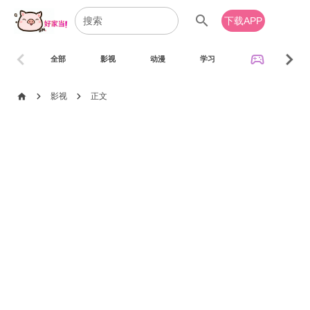
search
下载APP
chevron_left
chevron_right
sports_esports
全部
影视
动漫
学习
音乐
chevron_right
chevron_right
home
影视
正文