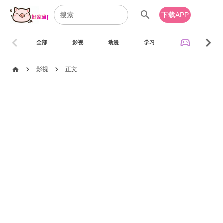
search
下载APP
chevron_left
chevron_right
sports_esports
全部
影视
动漫
学习
音乐
chevron_right
chevron_right
home
影视
正文