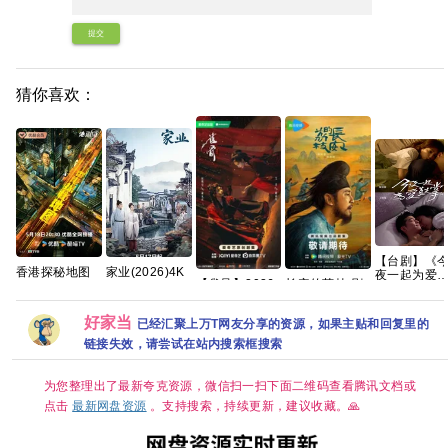
提交
猜你喜欢：
【台剧】《
香港探秘地图
家业(2026)4K
夜一起为爱
【雀骨】2026
长安的荔枝 剧
港剧 更11集
60FPS 杜比音
掌 (2024)》
年全网更新至
版【35集全/4K
4K国粤
效 HiveWeb/简
【1080P】
16集，1280P
超清HDR】
体中文/夸克百
【国语中字
好家当
已经汇聚上万T网友分享的资源，如果主贴和回复里的
国语中字，艾
【雷佳音、岳
度网盘/单集
【12集全】
米侯明昊领
云鹏｜悬疑/传
1GB】
链接失效，请尝试在站内搜索框搜索
【15.8G】
衔，单集
奇】夸克
300MB超清网
盘资源分享
为您整理出了最新夸克资源，微信扫一扫下面二维码查看腾讯文档或
点击
最新网盘资源
。支持搜索，持续更新，建议收藏。🙏