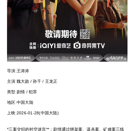
导演:
王涛涛
主演:
魏大勋 / 孙千 / 王龙正
类型:
剧情 / 犯罪
地区:
中国大陆
上映:
2026-01-28(中国大陆)
*三案交织的时空迷宫**：剧情通过绑架案、谋杀案、矿难案三线