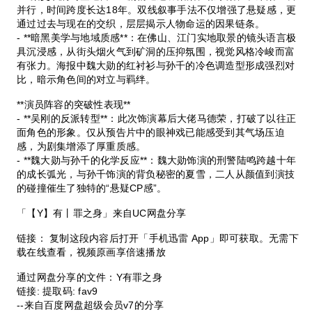
并行，时间跨度长达18年。双线叙事手法不仅增强了悬疑感，更
通过过去与现在的交织，层层揭示人物命运的因果链条。
- **暗黑美学与地域质感**：在佛山、江门实地取景的镜头语言极
具沉浸感，从街头烟火气到矿洞的压抑氛围，视觉风格冷峻而富
有张力。海报中魏大勋的红衬衫与孙千的冷色调造型形成强烈对
比，暗示角色间的对立与羁绊。
**演员阵容的突破性表现**
- **吴刚的反派转型**：此次饰演幕后大佬马德荣，打破了以往正
面角色的形象。仅从预告片中的眼神戏已能感受到其气场压迫
感，为剧集增添了厚重质感。
- **魏大勋与孙千的化学反应**：魏大勋饰演的刑警陆鸣跨越十年
的成长弧光，与孙千饰演的背负秘密的夏雪，二人从颜值到演技
的碰撞催生了独特的“悬疑CP感”。
「【Y】有丨罪之身」来自UC网盘分享
链接： 复制这段内容后打开「手机迅雷 App」即可获取。无需下
载在线查看，视频原画享倍速播放
通过网盘分享的文件：Y有罪之身
链接: 提取码: fav9
--来自百度网盘超级会员v7的分享