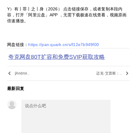
Y）有丨罪丨之丨身（2026） 点击链接保存，或者复制本段内
容，打开「阿里云盘」APP ，无需下载极速在线查看，视频原画
倍速播放。
网盘链接：
https://pan.quark.cn/s/f12e7b949f00
夸克网盘80T扩容和免费SVIP获取攻略
keyboard_arrow_left
keyboard_arrow_right
[Androi..
迈克·艾普斯：..
最新回复