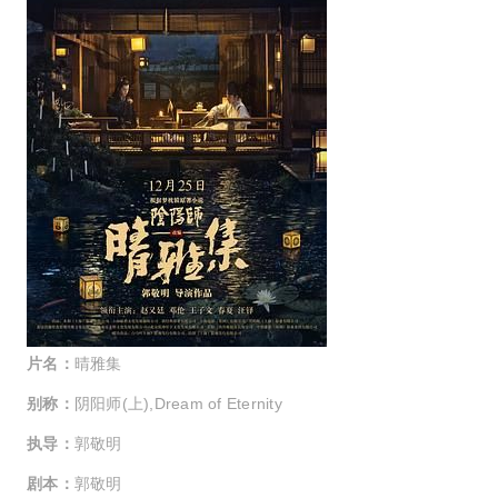
片名：
晴雅集
别称：
阴阳师(上),Dream of Eternity
执导：
郭敬明
剧本：
郭敬明