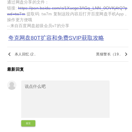
通过网盘分享的文件：
链接:
https://pan.baidu.com/s/1Xucge3AGq_LNN_0OVKj4tQ?p
wd=tw7m
提取码: tw7m 复制这段内容后打开百度网盘手机App，
操作更方便哦
--来自百度网盘超级会员v7的分享
夸克网盘80T扩容和免费SVIP获取攻略
keyboard_arrow_left
keyboard_arrow_right
杀人回忆 (2..
黑猫警长（19..
最新回复
提交