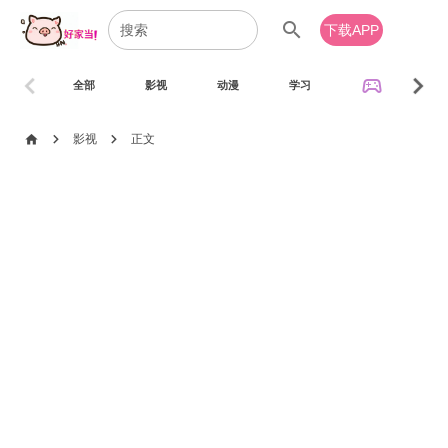
search
下载APP
chevron_left
chevron_right
sports_esports
全部
影视
动漫
学习
音乐
chevron_right
chevron_right
home
影视
正文