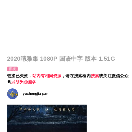
2020晴雅集 1080P 国语中字 版本 1.51G
影视
链接已失效，
站内有相同资源
，请在搜索框内
搜索
或关注微信公众
号
老胡为你服务
yuchengjia-pan