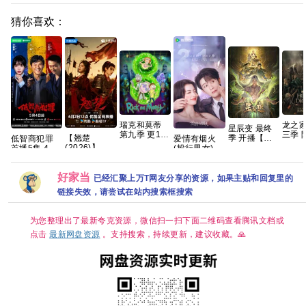
猜你喜欢：
瑞克和莫蒂
龙之家
星辰变 最终
第九季 更1集
三季 
【翘楚
季 开播【更
低智商犯罪
爱情有烟火
官中简繁
季 4K
(2026)】】
03集】【4K
首播5集 4K
(投行男女) 已
DL.D
【24集持续
国字】
喜剧 悬疑
更30集
内嵌
更新】
幕 【
好家当
【1080P高
已经汇聚上万T网友分享的资源，如果主贴和回复里的
7GB
码】【国语中
链接失效，请尝试在站内搜索框搜索
字】【单
集/0.9G】
【大陆：剧情
为您整理出了最新夸克资源，微信扫一扫下面二维码查看腾讯文档或
】【主演: 陈
都灵 / 周翊
点击
最新网盘资源
。支持搜索，持续更新，建议收藏。🙏
然】