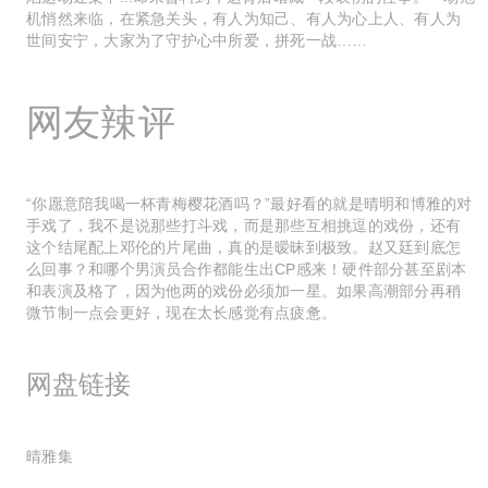
机悄然来临，在紧急关头，有人为知己、有人为心上人、有人为
世间安宁，大家为了守护心中所爱，拼死一战……
网友辣评
“你愿意陪我喝一杯青梅樱花酒吗？”最好看的就是晴明和博雅的对
手戏了，我不是说那些打斗戏，而是那些互相挑逗的戏份，还有
这个结尾配上邓伦的片尾曲，真的是暧昧到极致。赵又廷到底怎
么回事？和哪个男演员合作都能生出CP感来！硬件部分甚至剧本
和表演及格了，因为他两的戏份必须加一星。如果高潮部分再稍
微节制一点会更好，现在太长感觉有点疲惫。
网盘链接
晴雅集