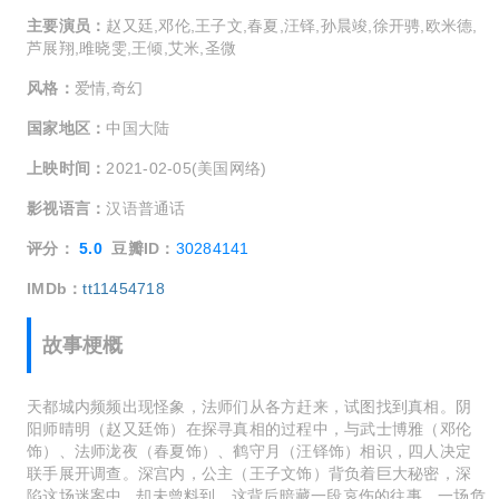
主要演员：
赵又廷,邓伦,王子文,春夏,汪铎,孙晨竣,徐开骋,欧米德,
芦展翔,雎晓雯,王倾,艾米,圣微
风格：
爱情,奇幻
国家地区：
中国大陆
上映时间：
2021-02-05(美国网络)
影视语言：
汉语普通话
评分：
5.0
豆瓣ID：
30284141
IMDb：
tt11454718
故事梗概
天都城内频频出现怪象，法师们从各方赶来，试图找到真相。阴
阳师晴明（赵又廷饰）在探寻真相的过程中，与武士博雅（邓伦
饰）、法师泷夜（春夏饰）、鹤守月（汪铎饰）相识，四人决定
联手展开调查。深宫内，公主（王子文饰）背负着巨大秘密，深
陷这场迷案中...却未曾料到，这背后暗藏一段哀伤的往事。一场危