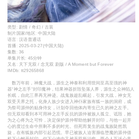
类型:
剧情 / 奇幻 / 古装
制片国家/地区:
中国大陆
语言:
汉语普通话
首播:
2025-03-27(中国大陆)
集数:
36
单集片长:
45分钟
又名:
天下无双 / 念无双 剧版 / A Moment but Forever
IMDb:
tt29265868
数万年前，神魔大战，源生之神泰和利用世间至高至强的神
器“神之左手”封印魔神，结果神器折毁坠落人界，源生之众神陷人
长眠，自此三界再无神迹。战鬼族趁乱崛起，引发大战，神女无
双受天界之托，化身人族少女进入神仆家族有狐一族的洞府，成
为祭司源仲的贴身侍女，计划夺回他体内寄生已久的神之左手。
但无双却看到本可用神之左手反抗的源仲被族人孤立、诋毁，她
为之心疼为之可怜，决定保护源仲帮助他解开封印，与他一起开
心的度过生命中所剩不多的时光。但死而复生的战鬼族陡然凯
旋，在有狐族内部引起恐慌。早已被族人迫害濒临堕魔的源仲借
机下山解开封印，但下山途中又被无双所治愈，两个人互诉心意