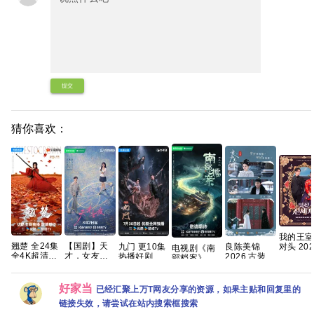
提交
猜你喜欢：
我的王室
翘楚 全24集
【国剧】天
九门 更10集
良陈美锦
对头 202
电视剧《南
全4K超清
才，女友
热播好剧 4K
2026 古装
【更1-8
部档案》免
【国语中
(2026)【更
高码【夸克
任敏 此沙 董
【穿越、
费高清
字】【SDR
至最新】
百度网盘+】
思成 已更最
情】 【
1080P百度
DDP5.1】
【2016P】
新 夸克
妍 / 许
网盘资源分
好家当
已经汇聚上万T网友分享的资源，如果主贴和回复里的
【完结】网
【田曦薇 / 胡
【韩剧中
享
链接失效，请尝试在站内搜索框搜索
盘资源观看
一天主演】
字】