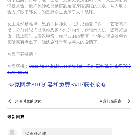
情投意合。最终源仲救出被情敌迫害身陷禁锢的无双，两人联手
合力打败了韩女，为三界众生换来了太平秩序。
女主竟然是难得一见的工科神女，飞升成仙靠打铁，手艺活真不
错，分分钟能掏出来你想象不到的物件，偷瞄无人机，随赠好运
蛋，腰上随时挂着乾坤袋，你想要的她都有！中年古偶剧这年龄
感确实有点重了。仙侠剧终于有成年人的爱情了。
网盘下载链接：
网盘链接：
https://pan.baidu.com/s/1xfIHlRa_E0fy2LS_tLfF7Q?
pwd=sew2
夸克网盘80T扩容和免费SVIP获取攻略
keyboard_arrow_left
keyboard_arrow_right
穿越时空的少女..
🔥我们在黑夜..
最新回复