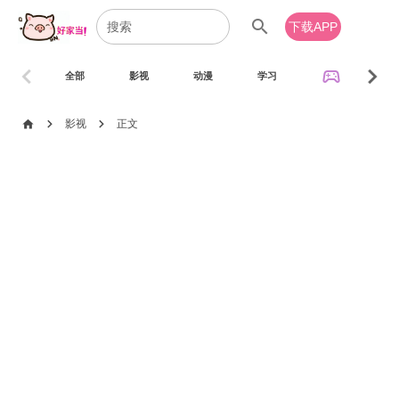
search
下载APP
chevron_left
chevron_right
sports_esports
全部
影视
动漫
学习
音乐
chevron_right
chevron_right
home
影视
正文