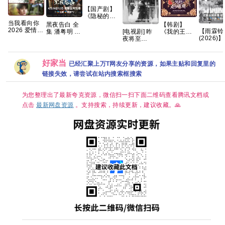
【国产剧】
《隐秘的角
当我看向你
落 (2020)》
【韩剧】
黑夜告白 全
2026 爱情同
【4K EDR】
【雨霖铃
[电视剧] 昨
《我的王室
集 潘粤明 /
性 双男主 朱
【国语中
(2026)】
夜将至
死对头》林
王鹤棣【夸
镜旭 罗殿夏
字】【全12
【37集
(2026) 4K
智妍 许南俊
克百度网盘
霁川 左右 已
集】
更新】
国语中字 (全
张胜祖 李世
+】
更最新 夸克
【66G】
【1080
12集)
熙 金玟锡 蔡
好家当
已经汇聚上万T网友分享的资源，如果主贴和回复里的
码】【国
[12.2G]
书安 金海淑
中字】【
2026/喜剧/
链接失效，请尝试在站内搜索框搜索
集/1G】
爱情/奇幻/已
陆：剧情 
更最新 夸克
武侠 / 古
为您整理出了最新夸克资源，微信扫一扫下面二维码查看腾讯文档或
装】【主
点击
最新网盘资源
。支持搜索，持续更新，建议收藏。🙏
杨洋 / 章
楠 / 方逸
】