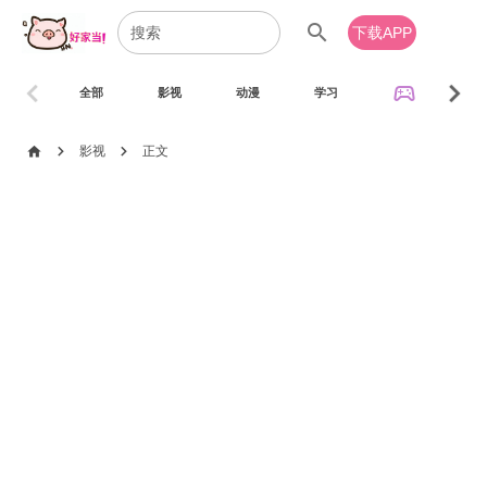
search
下载APP
chevron_left
chevron_right
sports_esports
全部
影视
动漫
学习
音乐
chevron_right
chevron_right
home
影视
正文