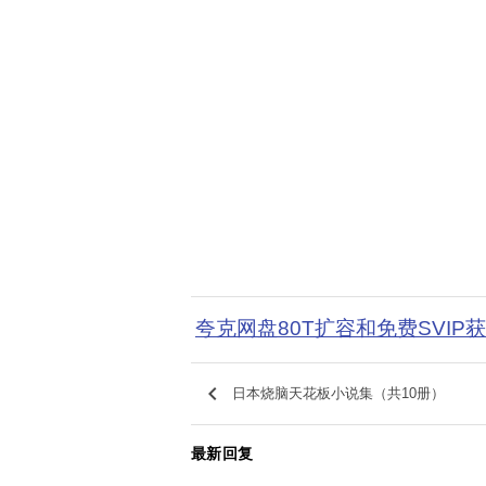
夸克网盘80T扩容和免费SVIP
keyboard_arrow_left
日本烧脑天花板小说集（共10册）
最新回复