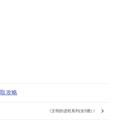
获取攻略
keyboard_arrow_right
《文明的进程系列(全5册) 》