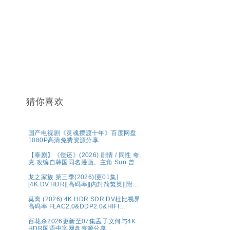
猜你喜欢
国产电视剧《灵魂摆渡十年》百度网盘
1080P高清免费资源分享
【泰剧】《偿还》(2026) 剧情 / 同性 夸
克 改编自韩国同名漫画。主角 Sun 曾为
高利贷者放债，生活放荡。，在娱乐圈
中展开复仇与救赎之路。
龙之家族 第三季(2026)[更01集]
[4K.DV.HDR][高码率][内封简繁英][附1-
2季][8GB集]
莫离‎ (2026) 4K HDR SDR DV杜比视界
高码率 FLAC2.0&DDP2.0&HIFI
5Audio 简中字幕 白鹿/丞磊【单集1～
6GB】
百花杀2026更新至07集孟子义何与4K
HDR国语中字网盘资源分享