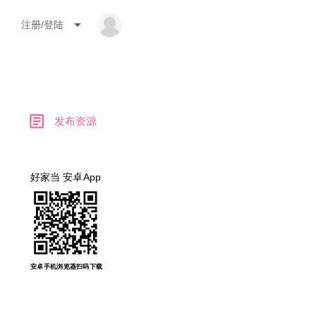
arrow_drop_down
注册/登陆
article
发布资源
好家当 安卓App
安卓手机浏览器扫码下载