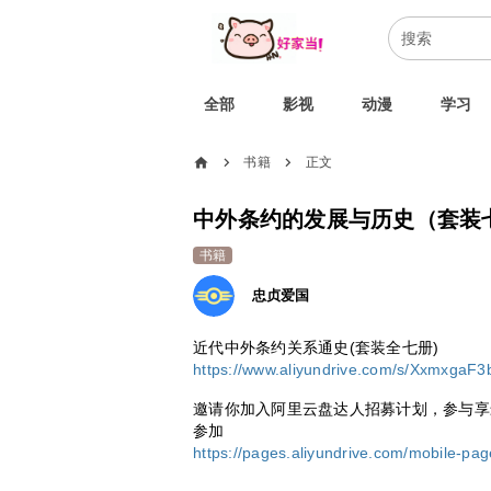
全部
影视
动漫
学习
home
书籍
正文
chevron_right
chevron_right
中外条约的发展与历史（套装
书籍
忠贞爱国
近代中外条约关系通史(套装全七册)
https://www.aliyundrive.com/s/XxmxgaF3
邀请你加入阿里云盘达人招募计划，参与享最高50
参加
https://pages.aliyundrive.com/mobile-pa