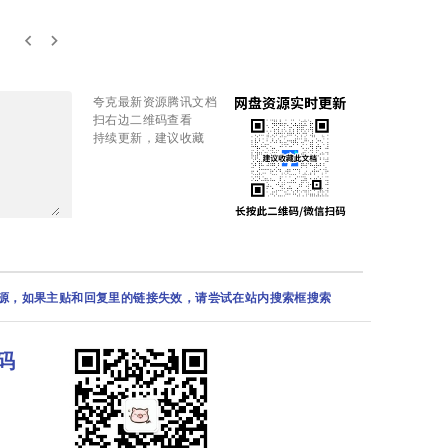
keyboard_arrow_left
keyboard_arrow_right
夸克最新资源腾讯文档
扫右边二维码查看
持续更新，建议收藏
资源，如果主贴和回复里的链接失效，请尝试在站内搜索框搜索
码