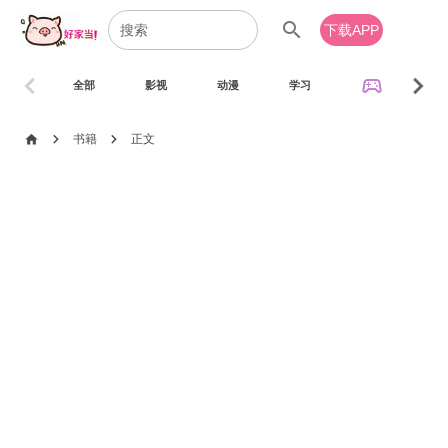
search
下载APP
chevron_left
chevron_right
sports_esports
全部
影视
动漫
学习
音乐
chevron_right
chevron_right
home
书籍
正文