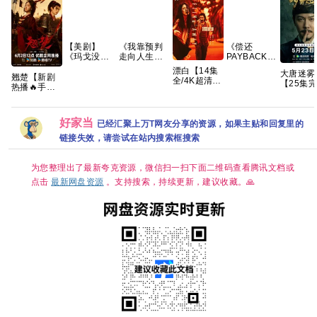
【美剧】
《我靠预判
《偿还
《玛戈没钱
走向人生巅
PAYBACK》
了 第一季
峰》AI短
(2026)泰剧
漂白【14集
大唐迷雾
(2026)》
剧，共99
同性|豆瓣8.6
翘楚【新剧
全/4K超清中
【25集完
【1080P】
集，2026年
分|网盘资源
热播🔥手慢
字】【郭京
结/4K超
【中英字
热播 夸克网
无】 【共24
飞、赵今麦
手慢无 
幕】【8集
盘
集/4K超清60
｜刑侦/犯
全】
帧+高码臻彩
罪】百度
好家当
已经汇聚上万T网友分享的资源，如果主贴和回复里的
【14.5G】
HDR】 【陈
都灵、周翊
链接失效，请尝试在站内搜索框搜索
然｜古装/权
谋】夸克
为您整理出了最新夸克资源，微信扫一扫下面二维码查看腾讯文档或
点击
最新网盘资源
。支持搜索，持续更新，建议收藏。🙏