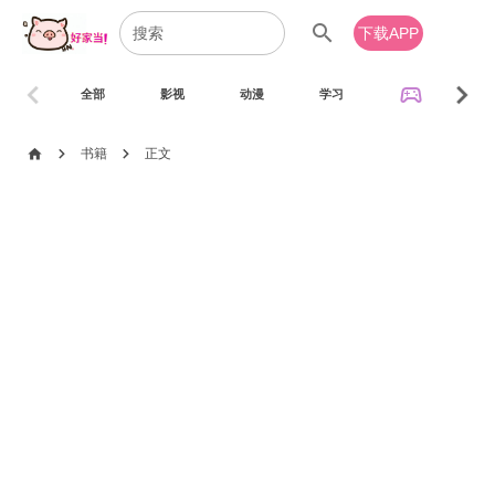
search
下载APP
chevron_left
chevron_right
sports_esports
全部
影视
动漫
学习
音乐
chevron_right
chevron_right
home
书籍
正文