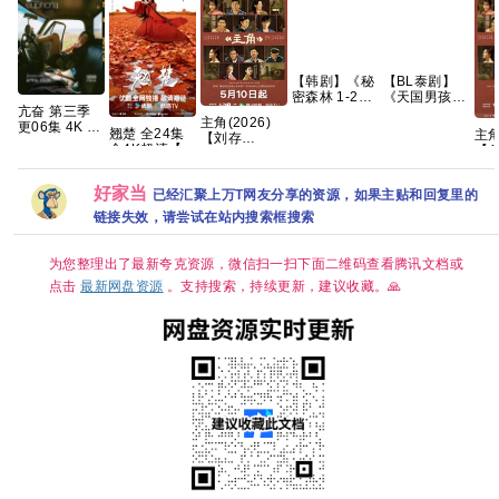
【韩剧】《秘
【BL泰剧】
密森林 1-2
《天国男孩
亢奋 第三季
季》
(2026) 又
主角(2026)
更06集 4K 无
【1080p】
名：通往天堂
翘楚 全24集
主角
【刘存
损 简繁字幕
【韩语中字】
的门票》
全4K超清【国
【4
浩】/4k高码
【夸克百度网
【63.6G】
【1080P】
语中字】
中
画质/简中字
盘+】
【泰语中字】
【SDR
克
幕/夸克/百度
【共6集】
好家当
已经汇聚上万T网友分享的资源，如果主贴和回复里的
DDP5.1】
网盘资源【单
【完结】网盘
集1～3GB】
链接失效，请尝试在站内搜索框搜索
资源观看
为您整理出了最新夸克资源，微信扫一扫下面二维码查看腾讯文档或
点击
最新网盘资源
。支持搜索，持续更新，建议收藏。🙏