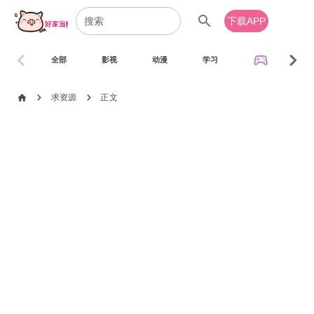
search
下载APP
chevron_left
chevron_right
sports_esports
全部
影视
动漫
学习
音乐
chevron_right
chevron_right
home
求资源
正文