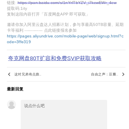
链接:
https://pan.baidu.com/s/1nYrlTbYZV_i7kcwEWr_4cw
提取码:1ity
复制这段内容打开「百度网盘APP 即可获取」
邀请你加入阿里云盘达人招募计划，参与享最高50TB容量、延期
卡等福利 ------------ 点此链接报名参加
https://pages.aliyundrive.com/mobile-page/web/signup.html?c
ode=3ffe319
夸克网盘80T扩容和免费SVIP获取攻略
keyboard_arrow_left
keyboard_arrow_right
这对兄弟有点彪..
自由之声：豆瓣..
最新回复