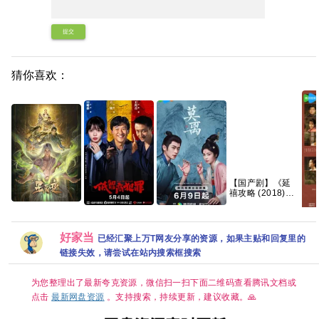
提交
猜你喜欢：
【国产剧】《延
禧攻略 (2018)》
【4K】【国语中
星辰变 最终季 开
字】【70集全】
低智商犯罪
莫离‎ (2026) 4K
播【更04集】
【124G】
主角(
(2026) 擒贼
HDR SDR DV杜
【4K国字】网盘
【4
记/4K 60.50FPS
比视界 高码率
好家当
已经汇聚上万T网友分享的资源，如果主贴和回复里的
资源
字
S01杜比音效
FLAC2.0&DDP2.0&HIFI
链接失效，请尝试在站内搜索框搜索
HDR HiveWeb/
5Audio 简中字幕
内嵌简中字幕/
白鹿/丞磊【单集1
【单集1～3GB】
～6GB】
为您整理出了最新夸克资源，微信扫一扫下面二维码查看腾讯文档或
点击
最新网盘资源
。支持搜索，持续更新，建议收藏。🙏