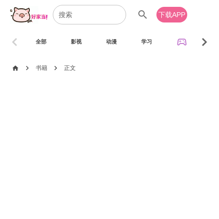
search
下载APP
chevron_left
chevron_right
sports_esports
全部
影视
动漫
学习
音乐
chevron_right
chevron_right
home
书籍
正文