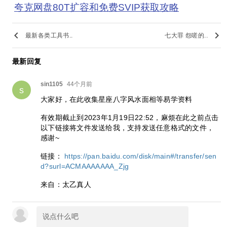
夸克网盘80T扩容和免费SVIP获取攻略
keyboard_arrow_left
keyboard_arrow_right
最新各类工具书..
七大罪 怨嗟的..
最新回复
sin1105
44个月前
s
大家好，在此收集星座八字风水面相等易学资料
有效期截止到2023年1月19日22:52，麻烦在此之前点击
以下链接将文件发送给我，支持发送任意格式的文件，
感谢~
链接：
https://pan.baidu.com/disk/main#/transfer/sen
d?surl=ACMAAAAAAA_Zjg
来自：太乙真人