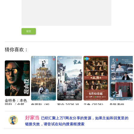
提交
猜你喜欢：
金特务：本色
回归 〔金部
电视剧《炽
家业 2026 祯
主角 (2026)
良陈美锦
长〕 (2026) 英
夏》免费高清
娘传奇 古装女
4K臻彩- [剧情]
(2026) 1080P
韩双语音轨内
1080P百度网
性传奇 杨紫 韩
张嘉益/刘浩存/
[中国大陆] [剧
好家当
封官方简繁英
盘资源分享
东君 已更最新
秦海璐 国语中
情/古装]任敏/
已经汇聚上万T网友分享的资源，如果主贴和回复里的
韩多国字
夸克
字 [单集约
此沙/董思成 国
链接失效，请尝试在站内搜索框搜索
幕.1080p.NF.WEB-
1GB]
语中字
DL.M【单集2