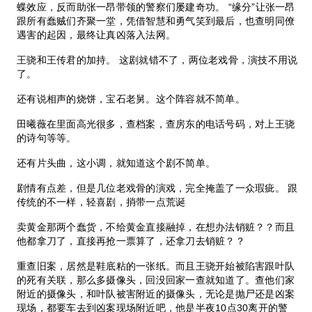
蝶效应，反而助张一昂带领的警察们屡建奇功。 “缘分”让张一昂
跟所有蠢贼们齐聚一堂，凭借智慧和勇气笑到最后，也查明同僚
遇害的起因，最终让真凶落入法网。
王骁和王传君的加持。 这剧就错不了，两位老戏骨，演技不用说
了。
还有说相声的烧饼，宝石老舅。这个阵容就不简单。
田曦薇在里面高光很多，查档案，查房东的电话号码，对上王骁
的诗句等等。
还有片头曲，这小调，就知道这个剧不简单。
剧情有点差，但是几位老戏骨的演戏，完全掩盖了一众瑕疵。 跟
传统的不一样，轻喜剧，捎带一点荒诞
卖黄金那两个蠢货，不给黄金直接融掉，在想办法销赃？？而且
他都拿刀了，直接再抢一票算了，还拿刀去销赃？？
重查旧案，居然是鞋底粘的一张纸。而且王骁开始被陷害跟叶队
的死有关联，那么多摄像头，回没回家一查就知道了。查他们家
附近的摄像头，和叶队被害附近的摄像头，无论是抛尸还是凶案
现场，都要车去到凶案现场附近吧，他是半夜10点30离开的警