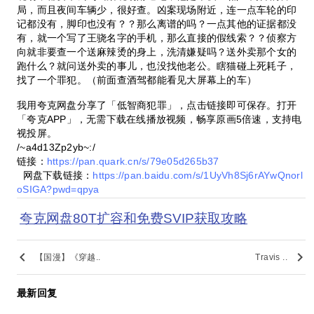
局，而且夜间车辆少，很好查。凶案现场附近，连一点车轮的印
记都没有，脚印也没有？？那么离谱的吗？一点其他的证据都没
有，就一个写了王骁名字的手机，那么直接的假线索？？侦察方
向就非要查一个送麻辣烫的身上，洗清嫌疑吗？送外卖那个女的
跑什么？就问送外卖的事儿，也没找他老公。瞎猫碰上死耗子，
找了一个罪犯。（前面查酒驾都能看见大屏幕上的车）
我用夸克网盘分享了「低智商犯罪」，点击链接即可保存。打开
「夸克APP」，无需下载在线播放视频，畅享原画5倍速，支持电
视投屏。
/~a4d13Zp2yb~:/
链接：
https://pan.quark.cn/s/79e05d265b37
网盘下载链接：
https://pan.baidu.com/s/1UyVh8Sj6rAYwQnorl
oSIGA?pwd=qpya
夸克网盘80T扩容和免费SVIP获取攻略
keyboard_arrow_left
keyboard_arrow_right
【国漫】《穿越..
Travis ..
最新回复