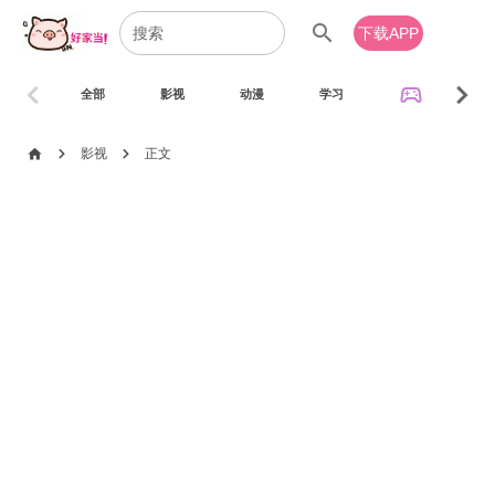
search
下载APP
chevron_left
chevron_right
sports_esports
全部
影视
动漫
学习
音乐
chevron_right
chevron_right
home
影视
正文