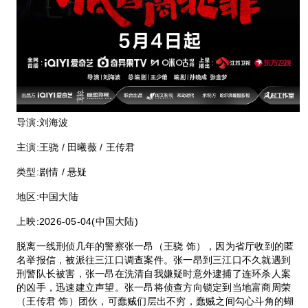
导演:
刘海波
主演:
王骁 / 田曦薇 / 王传君
类型:
剧情 / 悬疑
地区:
中国大陆
上映:
2026-05-04(中国大陆)
脱离一线刑侦几年的警察张一昂（王骁 饰），因为省厅收到的匿
名举报信，被派往三江口调查案件。张一昂到三江口不久就遇到
刑警队长被害，张一昂在洗清自我嫌疑时意外逮捕了连环杀人案
的凶手，迅速建立声望。张一昂将侦查方向锁定到当地富商周荣
（王传君 饰）团伙，可蠢贼们层出不穷，蠢贼之间勾心斗角的蝴