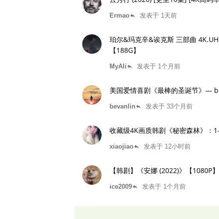
Ermao
发表于 1天前
reply
珀尔&玛克辛&诶克斯 三部曲 4K.U
【188G】
MyAli
发表于 1个月前
reply
美国爱情喜剧《最棒的圣诞节》— best. ch
bevanlin
发表于 33个月前
reply
收藏级4K画质韩剧《秘密森林》：1-
xiaojiao
发表于 12小时前
reply
【韩剧】《安娜 (2022)》【108
ice2009
发表于 1个月前
reply