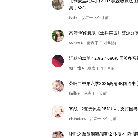
【剑豪生死斗】(2007)原盘收藏版 豆瓣9.1 1080p高码 REMUX 杜比5.1音效
集，58G
fyd
发表于 5个月前
reply
高清4K修复版《士兵突击》资源分
vvbcv
发表于 11小时前
reply
沉默的羔羊 12.8G 1080P, 国英多
倾丶愫
发表于 4个月前
reply
茶啊二中第六季2026高清4K国语
喵酱
发表于 1天前
reply
寒战1-2蓝光原盘REMUX，支持国
chisato
发表于 3个月前
reply
哪吒之魔童闹海/哪吒2 多版本 附 哪吒