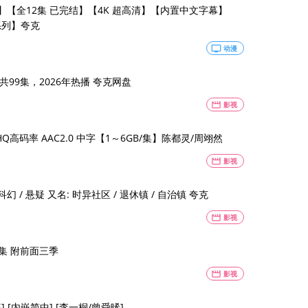
合集】【全12集 已完结】【4K 超高清】【内置中文字幕】
+系列】夸克
tv
动漫
99集，2026年热播 夸克网盘
movie
影视
DR HQ高码率 AAC2.0 中字【1～6GB/集】陈都灵/周翊然
movie
影视
幻 / 悬疑 又名: 时异社区 / 退休镇 / 自治镇 夸克
movie
影视
年 2026 大结局 全4K 24集 附前面三季
movie
影视
云秀行 (2026) [更至10集] [4K高码率] [内嵌简中] [李一桐/曾舜晞]