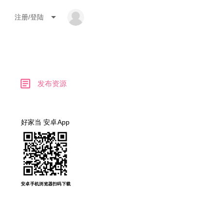
arrow_drop_down
注册/登陆
article
发布资源
好家当 安卓App
安卓手机浏览器扫码下载