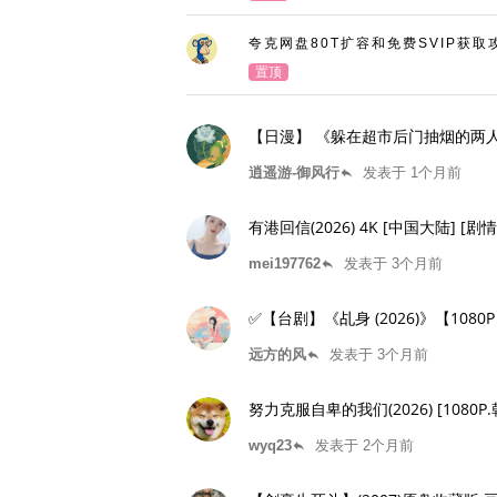
夸克网盘80T扩容和免费SVIP获取
置顶
【日漫】 《躲在超市后门抽烟的两人》2
逍遥游-御风行
发表于 1个月前
reply
有港回信(2026) 4K 
mei197762
发表于 3个月前
reply
✅【台剧】《乩身 (2026)》【10
远方的风
发表于 3个月前
reply
努力克服自卑的我们(2026) [1080P.
wyq23
发表于 2个月前
reply