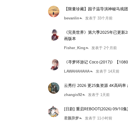
【限量珍藏】园子温导演神秘马戏团：
bevanlin
发表于 33个月前
reply
《完美世界》第六季2025年已更新2
画版本
Fisher_King
发表于 2个月前
reply
《寻梦环游记 Coco (2017)》【10
LAWAHAHAHA
发表于 14天前
reply
云秀行 2026 更25集资源 4K高码
zhangis92
发表于 1天前
reply
[日剧] 重启REBOOT(2026) 09
君颜异梦
发表于 11小时前
reply