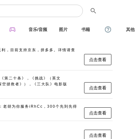
search
sports_esports
help_outline
音乐/音频
图片
书籍
其他
返利，目前支持京东，拼多多。详情请查
点击查看
《第二十条》，《挑战》（英文
名：《深空拯救者》），《三大队》电影版
点击查看
：老胡为你服务iRhCc，300个先到先得
点击查看
点击查看