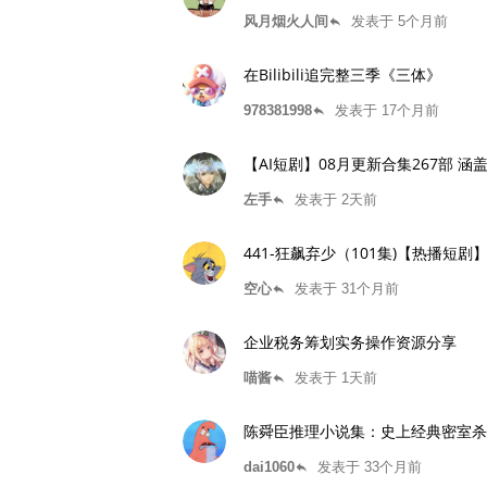
风月烟火人间
发表于 5个月前
reply
在Bilibili追完整三季《三体》
978381998
发表于 17个月前
reply
【AI短剧】08月更新合集267部 涵
左手
发表于 2天前
reply
441-狂飙弃少（101集)【热播短剧
空心
发表于 31个月前
reply
企业税务筹划实务操作资源分享
喵酱
发表于 1天前
reply
陈舜臣推理小说集：史上经典密室杀
dai1060
发表于 33个月前
reply