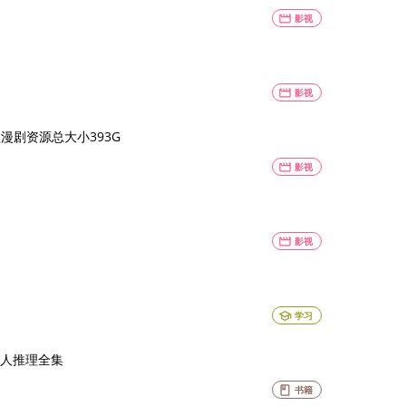
movie
影视
movie
影视
盖漫剧资源总大小393G
movie
影视
】
movie
影视
school
学习
人推理全集
book
书籍