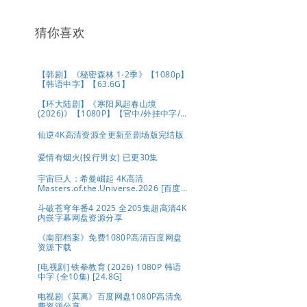
猜你喜欢
【韩剧】《秘密森林 1-2季》【1080p】
【韩语中字】【63.6G】
【环大陆剧】《寒阳风起春山境
(2026)》【1080P】【官中/外挂中字/三
无版】【共16集】
仙逆4K高清资源全更新至剧场版完结版
爱情有烟火(投行男女) 已更30集
宇宙巨人：希曼崛起 4K高清
Masters.of.the.Universe.2026 [百度/
夸克]
斗破苍穹年番4 2025 全205集超高清4K
内嵌字幕网盘资源分享
《南部档案》免费1080P高清百度网盘
资源下载
[电视剧] 铁拳教育 (2026) 1080P 韩语
中字 (全10集) [24.8G]
电视剧《莫离》百度网盘1080P高清免
费资源分享