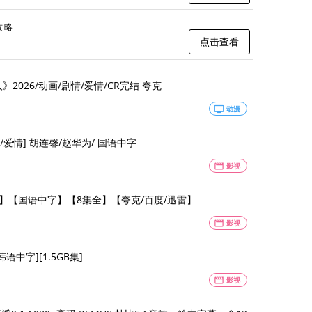
攻略
点击查看
026/动画/剧情/爱情/CR完结 夸克
tv
动漫
[中国大陆] [剧情/爱情] 胡连馨/赵华为/ 国语中字
movie
影视
80P】【国语中字】【8集全】【夸克/百度/迅雷】
movie
影视
韩语中字][1.5GB集]
movie
影视