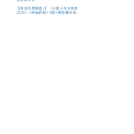
【夸克百度网盘+】《小黄人与大怪兽
2026》+神偷奶爸1-4部+两部番外前传
系列原盘REMUX国英