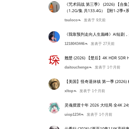
《咒术回战 第三季》 (2026) 【
（1.2G/集 共133.4G）【附1-2季
tsuloco
发表于 9天前
reply
《我靠预判走向人生巅峰》AI短剧，共
1218043446
发表于 27天前
reply
翘楚‎ (2026) 【楚后】4K HDR S
daitouchenge
发表于 1个月前
reply
【美国】怪奇退休镇 第一季 (2026) 科
xltop
发表于 1个月前
reply
灵魂摆渡十
uiop1234
发表于 1个月前
reply