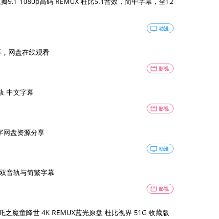
，简中字幕，全12
tv
动漫
享，网盘在线观看
movie
影视
音轨 中文字幕
movie
影视
中字网盘资源分享
tv
动漫
粤双音轨与简繁字幕
movie
影视
之魔童降世 4K REMUX蓝光原盘 杜比视界 51G 收藏版