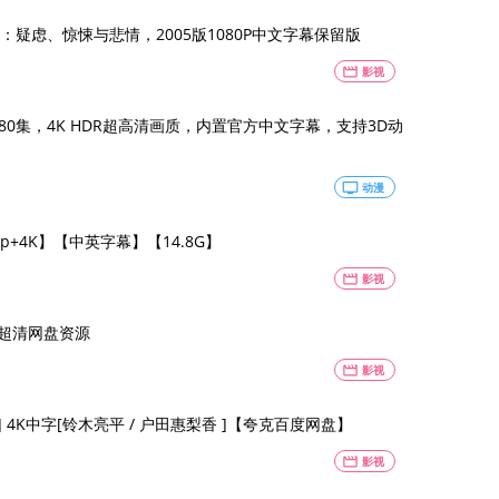
疑虑、惊悚与悲情，2005版1080P中文字幕保留版
movie
影视
80集，4K HDR超高清画质，内置官方中文字幕，支持3D动
tv
动漫
80p+4K】【中英字幕】【14.8G】
movie
影视
率 超清网盘资源
movie
影视
/10集] 4K中字[铃木亮平 / 户田惠梨香 ]【夸克百度网盘】
movie
影视