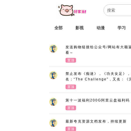
全部
影视
动漫
学习
发送购物链接给公众号/网站有大额
看～
置顶
禁止发布《痴迷》，《功夫女足》，
名：“The Challenge”，又
置顶
第十一波福利200G阿里云盘福利码
置顶
最新夸克资源文档发布，持续更新
置顶