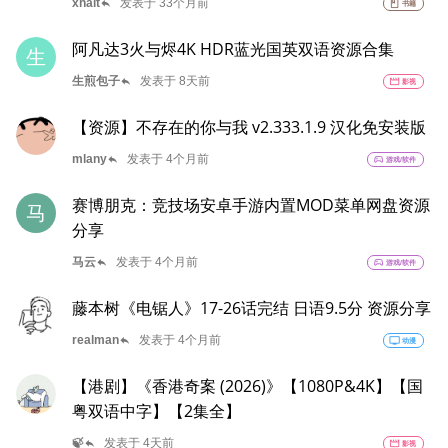
reply
xhait
发表于 33个月前
book
书籍
阿凡达3火与烬4K HDR蓝光国英双语资源合集
生
reply
生煎包子
发表于 8天前
movie
影视
【资源】不存在的你与我 v2.333.1.9 汉化免安装版
reply
mlany
发表于 4个月前
sports_esports
游戏/软件
赛博朋克：竞技场安卓手游内置MOD菜单网盘资源
马
分享
reply
马云
发表于 4个月前
sports_esports
游戏/软件
藤本树《电锯人》17-26话完结 日语9.5分 资源分享
reply
realman
发表于 4个月前
tv
动漫
【港剧】《香港奇案 (2026)》【1080P&4K】【国
粤双语中字】【2集全】
reply
🍃
发表于 4天前
movie
影视