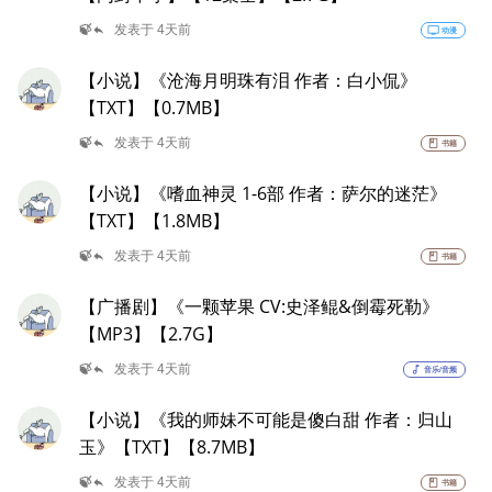
reply
🍃
发表于 4天前
tv
动漫
【小说】《沧海月明珠有泪 作者：白小侃》
【TXT】【0.7MB】
reply
🍃
发表于 4天前
book
书籍
【小说】《嗜血神灵 1-6部 作者：萨尔的迷茫》
【TXT】【1.8MB】
reply
🍃
发表于 4天前
book
书籍
【广播剧】《一颗苹果 CV:史泽鲲&倒霉死勒》
【MP3】【2.7G】
reply
🍃
发表于 4天前
music_note
音乐/音频
【小说】《我的师妹不可能是傻白甜 作者：归山
玉》【TXT】【8.7MB】
reply
🍃
发表于 4天前
book
书籍