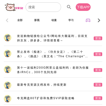
search
下载APP
chevron_left
chevron_right
sports_esports
全部
影视
动漫
学习
音乐
发送购物链接给公众号/网站有大额返利，目前支
置顶
持京东，拼多多。详情请查看～
禁止发布《痴迷》，《功夫女足》，《第二十
置顶
条》，《挑战》（英文名：“The Challenge”，
又名：《深空拯救者》），《三大队》电影版
第十一波福利200G阿里云盘福利码：老胡为你服
置顶
务iRhCc，300个先到先得
最新夸克资源文档发布，持续更新
置顶
夸克网盘80T扩容和免费SVIP获取攻略
置顶