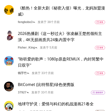
《酷热！全新大剧《秘密入侵》曝光，龙妈加盟漫
威》
reply
fengbobo3
发表于 38个月前
movie
影视
2026热播剧《这一秒过火》张凌赫王楚然领衔主
演，4K无损画质共24集内置中字
reply
Fisher_King
发表于 5天前
movie
影视
"聆听爱的歌声：1080p原盘REMUX，内封简繁中
日双字"
reply
钱芋竹
发表于 33个月前
movie
影视
BitComet (比特彗星)绿色便携版
reply
37927
发表于 33个月前
sports_esports
游戏/软件
地球守护灵：爱情与科幻的机战漫画21卷全