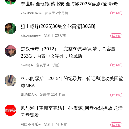
李世熙 金玟锡 蔡书安 金海淑2026/喜剧/爱情/奇幻/
已更最新 夸克
reply
282058167
发表于 2个月前
movie
影视
狙击蝴蝶(2025)30集全4k高清[30GB]
reply
xiaomomo
发表于 23天前
movie
影视
楚汉传奇（2012）：完整80集4K高清，总容量
263G，内置中文字幕，珍藏版
reply
swdig
发表于 4个月前
movie
影视
科比的缪斯：2015年的纪录片、传记和运动美国篮
球NBA
reply
ULRICA
发表于 33个月前
movie
影视
风与潮【更新至完结】 4K资源_网盘在线播放 超清
云盘观看
reply
可口不可乐
发表于 7个月前
movie
影视