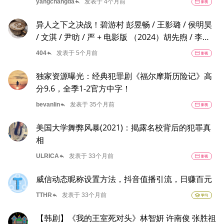
reply
yangchangda
发表于 4个月前
movie
影视
异人之下之决战！碧游村 彭昱畅 / 王影璐 / 侯明昊
/ 文淇 / 尹昉 / 严 + 电影版 （2024）胡先煦 / 李宛
妲 / 冯绍峰 / 娜然 + 异人之下剧版 一人之下真人版
reply
404
发表于 5个月前
movie
影视
（2023）
独家资源曝光：经典犯罪剧《福尔摩斯历险记》高
分9.6，全季1-2官方中字！
reply
bevanlin
发表于 35个月前
movie
影视
美国大学舞弊风暴(2021)：揭露名校背后的犯罪真
相
reply
ULRICA
发表于 33个月前
movie
影视
威信动态昵称设置方法，抖音值播引流，日赚百元
reply
TTHR
发表于 33个月前
school
学习
【韩剧】《我的王室死对头》林智妍 许南俊 张胜祖