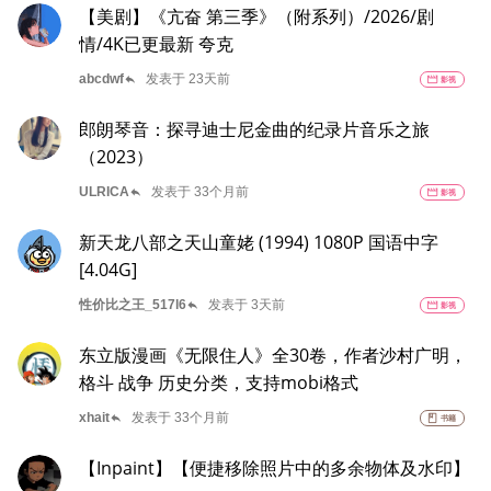
【美剧】《亢奋 第三季》（附系列）/2026/剧
情/4K已更最新 夸克
reply
abcdwf
发表于 23天前
movie
影视
郎朗琴音：探寻迪士尼金曲的纪录片音乐之旅
（2023）
reply
ULRICA
发表于 33个月前
movie
影视
新天龙八部之天山童姥 (1994) 1080P 国语中字
[4.04G]
reply
性价比之王_517l6
发表于 3天前
movie
影视
东立版漫画《无限住人》全30卷，作者沙村广明，
格斗 战争 历史分类，支持mobi格式
reply
xhait
发表于 33个月前
book
书籍
【Inpaint】【便捷移除照片中的多余物体及水印】