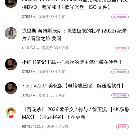
持DVD、蓝光和 4K 蓝光光盘、ISO 文件】
reply
37927
发表于 33个月前
sports_esports
游戏/软件
克里斯·海姆斯沃斯：挑战极限的壮举 (2022) 纪录
片 / 冒险之旅 美国
reply
ULRICA
发表于 33个月前
movie
影视
小红书笔记下载 - 把喜欢的博主笔记藏在硬盘里
reply
37927
发表于 33个月前
sports_esports
游戏/软件
7-zip v22.01美化版【电脑端压缩、解压缩软件】
reply
37927
发表于 33个月前
sports_esports
游戏/软件
《百花杀》 2026 孟子义 / 何与 / 徐正溪 【4K.臻彩
MAX】【国语中字】正在更新
reply
987654321
发表于 7天前
movie
影视