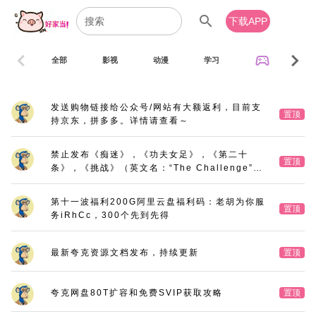
search
下载APP
chevron_left
chevron_right
sports_esports
全部
影视
动漫
学习
音乐
发送购物链接给公众号/网站有大额返利，目前支
置顶
持京东，拼多多。详情请查看～
禁止发布《痴迷》，《功夫女足》，《第二十
置顶
条》，《挑战》（英文名：“The Challenge”，
又名：《深空拯救者》），《三大队》电影版
第十一波福利200G阿里云盘福利码：老胡为你服
置顶
务iRhCc，300个先到先得
最新夸克资源文档发布，持续更新
置顶
夸克网盘80T扩容和免费SVIP获取攻略
置顶