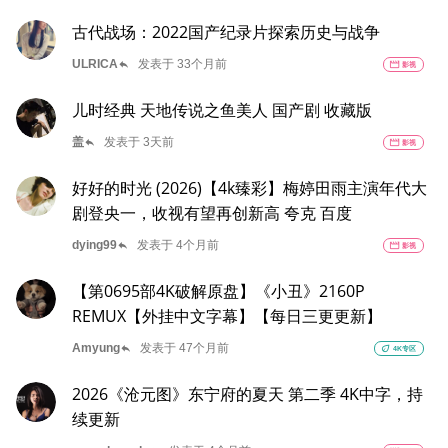
古代战场：2022国产纪录片探索历史与战争
reply
ULRICA
发表于 33个月前
movie
影视
儿时经典 天地传说之鱼美人 国产剧 收藏版
reply
盖
发表于 3天前
movie
影视
好好的时光 (2026)【4k臻彩】梅婷田雨主演年代大
剧登央一，收视有望再创新高 夸克 百度
reply
dying99
发表于 4个月前
movie
影视
【第0695部4K破解原盘】《小丑》2160P
REMUX【外挂中文字幕】【每日三更更新】
reply
Amyung
发表于 47个月前
eco
4K专区
2026《沧元图》东宁府的夏天 第二季 4K中字，持
续更新