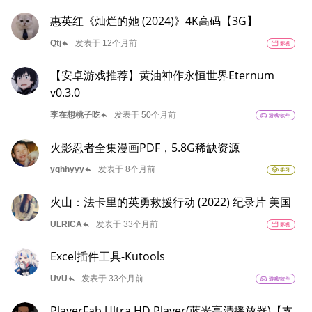
惠英红《灿烂的她 (2024)》4K高码【3G】
reply
Qtj
发表于 12个月前
movie
影视
【安卓游戏推荐】黄油神作永恒世界Eternum
v0.3.0
reply
李在想桃子吃
发表于 50个月前
sports_esports
游戏/软件
火影忍者全集漫画PDF，5.8G稀缺资源
reply
yqhhyyy
发表于 8个月前
school
学习
火山：法卡里的英勇救援行动 (2022) 纪录片 美国
reply
ULRICA
发表于 33个月前
movie
影视
Excel插件工具-Kutools
reply
UvU
发表于 33个月前
sports_esports
游戏/软件
PlayerFab Ultra HD Player(蓝光高清播放器)【支