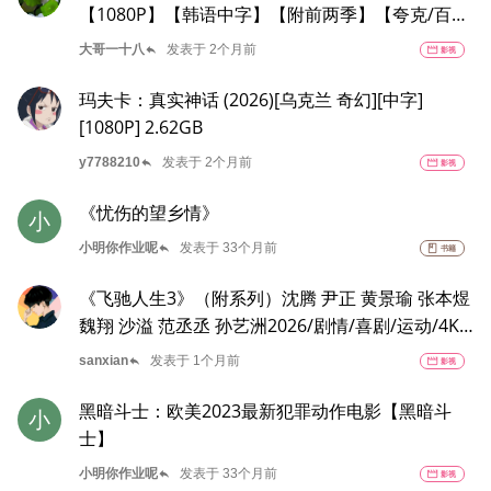
【1080P】【韩语中字】【附前两季】【夸克/百
度】
reply
大哥一十八
发表于 2个月前
movie
影视
玛夫卡：真实神话 (2026)[乌克兰 奇幻][中字]
[1080P] 2.62GB
reply
y7788210
发表于 2个月前
movie
影视
《忧伤的望乡情》
小
reply
小明你作业呢
发表于 33个月前
book
书籍
《飞驰人生3》（附系列）沈腾 尹正 黄景瑜 张本煜
魏翔 沙溢 范丞丞 孙艺洲2026/剧情/喜剧/运动/4K
电影 夸克
reply
sanxian
发表于 1个月前
movie
影视
黑暗斗士：欧美2023最新犯罪动作电影【黑暗斗
小
士】
reply
小明你作业呢
发表于 33个月前
movie
影视