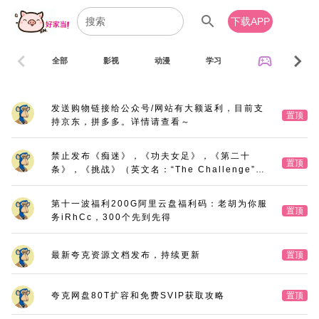
search
下载APP
chevron_left
chevron_right
sports_esports
全部
影视
动漫
学习
音乐
发送购物链接给公众号/网站有大额返利，目前支
置顶
持京东，拼多多。详情请查看～
禁止发布《痴迷》，《功夫女足》，《第二十
置顶
条》，《挑战》（英文名：“The Challenge”，
又名：《深空拯救者》），《三大队》电影版
第十一波福利200G阿里云盘福利码：老胡为你服
置顶
务iRhCc，300个先到先得
最新夸克资源文档发布，持续更新
置顶
夸克网盘80T扩容和免费SVIP获取攻略
置顶