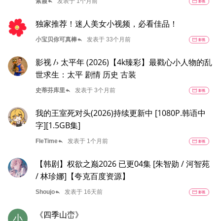
reply
紫霞
发表于 1个月前
movie
影视
独家推荐！迷人美女小视频，必看佳品！
reply
小宝贝你可真棒
发表于 33个月前
movie
影视
影视 /› 太平年 (2026)【4k臻彩】最戳心小人物的乱
世求生：太平 剧情 历史 古装
reply
史蒂芬库里
发表于 3个月前
movie
影视
我的王室死对头(2026)持续更新中 [1080P.韩语中
字][1.5GB集]
reply
FleTime
发表于 1个月前
movie
影视
【韩剧】权欲之巅2026 已更04集 [朱智勋 / 河智苑
/ 林珍娜]【夸克百度资源】
reply
Shoujo
发表于 16天前
movie
影视
《四季山峦》
小