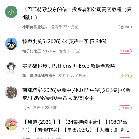
《巴菲特致股东的信：投资者和公司高管教程（第
小
4版）》
reply
小明你作业呢
发表于 33个月前
book
书籍
惊声尖笑6 (2026) 4K 英语中字 [5.64G]
reply
性价比之王_517l6
发表于 1天前
movie
影视
零基础起步，Python处理Excel数据全攻略
reply
第一百位孤独患者
发表于 33个月前
school
学习
南部档案(2026)更新中[4K.国语中字][2GB集] 张新
成/丁禹兮/姜珮瑶/富大龙/刘令姿
reply
¿
发表于 23天前
movie
影视
【翘楚 (2026)】】【24集持续更新】【1080P高
码】【国语中字】【单集/0.9G】【大陆：剧情 】
【主演: 陈都灵 / 周翊然】