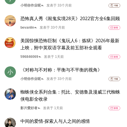
reply
小明你作业呢
发表于 33个月前
book
书籍
恐怖真人秀《闹鬼实境28天》2022官方全6集回顾
reply
bevanlin
发表于 33个月前
movie
影视
美国惊悚恐怖巨制《鬼玩人6：炼狱》2026年最新
上映，附中英双语字幕及前五部补全观看
reply
596846069
发表于 1天前
movie
影视
《对称与不对称：平衡与不平衡的视角》
小
reply
小明你作业呢
发表于 33个月前
book
书籍
蜘蛛侠全系列合集：托比、安德鲁及漫威三代蜘蛛
侠电影全收录
reply
影片愛好者
发表于 1天前
movie
影视
中间的爱情-探索人与人之间的感情