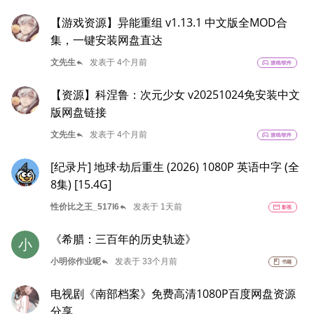
【游戏资源】异能重组 v1.13.1 中文版全MOD合
集，一键安装网盘直达
reply
文先生
发表于 4个月前
sports_esports
游戏/软件
【资源】科涅鲁：次元少女 v20251024免安装中文
版网盘链接
reply
文先生
发表于 4个月前
sports_esports
游戏/软件
[纪录片] 地球·劫后重生 (2026) 1080P 英语中字 (全
8集) [15.4G]
reply
性价比之王_517l6
发表于 1天前
movie
影视
《希腊：三百年的历史轨迹》
小
reply
小明你作业呢
发表于 33个月前
book
书籍
电视剧《南部档案》免费高清1080P百度网盘资源
分享