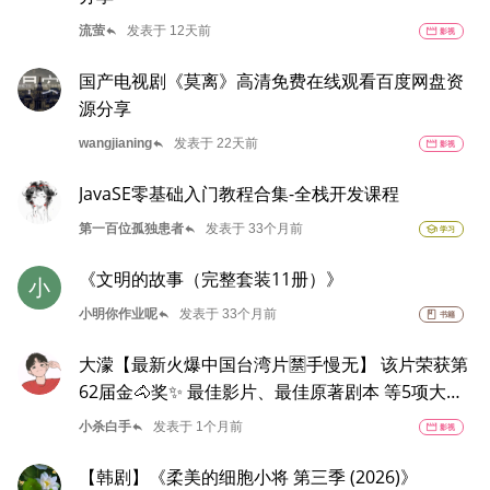
reply
流萤
发表于 12天前
movie
影视
国产电视剧《莫离》高清免费在线观看百度网盘资
源分享
reply
wangjianing
发表于 22天前
movie
影视
JavaSE零基础入门教程合集-全栈开发课程
reply
第一百位孤独患者
发表于 33个月前
school
学习
《文明的故事（完整套装11册）》
小
reply
小明你作业呢
发表于 33个月前
book
书籍
大濛【最新火爆中国台湾片🈲手慢无】 该片荣获第
62届金🐴奖✨ 最佳影片、最佳原著剧本 等5项大奖
🏆 夸克
reply
小杀白手
发表于 1个月前
movie
影视
【韩剧】《柔美的细胞小将 第三季 (2026)》