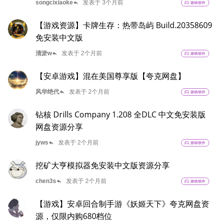
reply
songcixiaoke
发表于 3个月前
sports_esports
游戏/软件
【游戏资源】卡牌生存：热带岛屿 Build.20358609
免安装中文版
reply
清淤w
发表于 2个月前
sports_esports
游戏/软件
【安卓游戏】混在美国尊享版【夸克网盘】
reply
风华绝代
发表于 2个月前
sports_esports
游戏/软件
钻核 Drills Company 1.208 全DLC 中文免安装版
网盘资源分享
reply
jyws
发表于 2个月前
sports_esports
游戏/软件
挖矿大亨模拟器免安装中文版资源分享
reply
chen3s
发表于 2个月前
sports_esports
游戏/软件
【游戏】安卓回合制手游《妖姬天下》夸克网盘资
源，仅限内购680档位