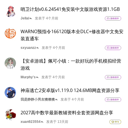
哨卫计划v0.6.24541免安装中文版游戏资源1.1GB
reply
Jellal
发表于 4个月前
sports_esports
游戏/软件
WARNO预指令166120版本全DLC+修改器中文免安
装直通车
reply
sxyuanzz
发表于 4个月前
sports_esports
游戏/软件
【安卓游戏】佩可小镇：一款好玩的手机模拟经营
游戏
reply
Murphy's
发表于 4个月前
sports_esports
游戏/软件
神庙逃亡2安卓版v1.119.0 124.6MB网盘资源分享
reply
我是静静小男友噢噢噢
发表于 4个月前
sports_esports
游戏/软件
2027高中数学最新教辅资料全套资源网盘分享
reply
xuan923554
发表于 13天前
school
学习