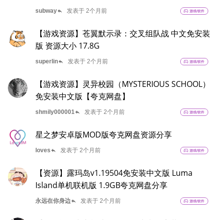
reply
subway
发表于 2个月前
sports_esports
游戏/软件
【游戏资源】苍翼默示录：交叉组队战 中文免安装
版 资源大小 17.8G
reply
superlin
发表于 2个月前
sports_esports
游戏/软件
【游戏资源】灵异校园（MYSTERIOUS SCHOOL）
免安装中文版【夸克网盘】
reply
shmily000001
发表于 2个月前
sports_esports
游戏/软件
星之梦安卓版MOD版夸克网盘资源分享
reply
loves
发表于 2个月前
sports_esports
游戏/软件
【资源】露玛岛v1.19504免安装中文版 Luma
Island单机联机版 1.9GB夸克网盘分享
reply
永远在你身边
发表于 2个月前
sports_esports
游戏/软件