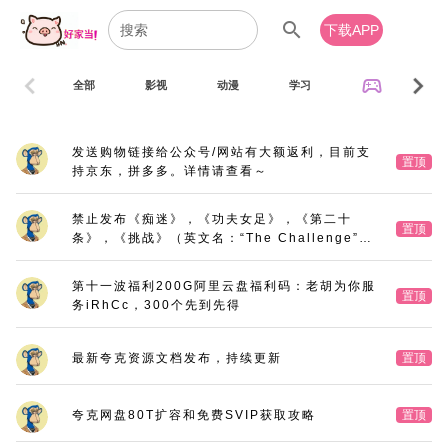
search
下载APP
chevron_left
chevron_right
sports_esports
全部
影视
动漫
学习
音乐
发送购物链接给公众号/网站有大额返利，目前支
置顶
持京东，拼多多。详情请查看～
禁止发布《痴迷》，《功夫女足》，《第二十
置顶
条》，《挑战》（英文名：“The Challenge”，
又名：《深空拯救者》），《三大队》电影版
第十一波福利200G阿里云盘福利码：老胡为你服
置顶
务iRhCc，300个先到先得
最新夸克资源文档发布，持续更新
置顶
夸克网盘80T扩容和免费SVIP获取攻略
置顶