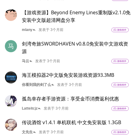
【游戏资源】Beyond Enemy Lines重制版v2.1.0免
安装中文版超清网盘分享
reply
mlany
发表于 3个月前
sports_esports
游戏/软件
剑湾奇旅SWORDHAVEN v0.8.0免安装中文游戏资
马
源
reply
马云
发表于 3个月前
sports_esports
游戏/软件
海王模拟器2中文版免安装游戏资源93.3MB
reply
你看到我的剑了么
发表于 3个月前
sports_esports
游戏/软件
孤岛幸存者手游资源：享受金币消费返利优惠
reply
Latteitcjz
发表于 3个月前
sports_esports
游戏/软件
传说酒馆 v1.4.1 单机联机 中文免安装版 1.3GB
reply
文先生
发表于 3个月前
sports_esports
游戏/软件