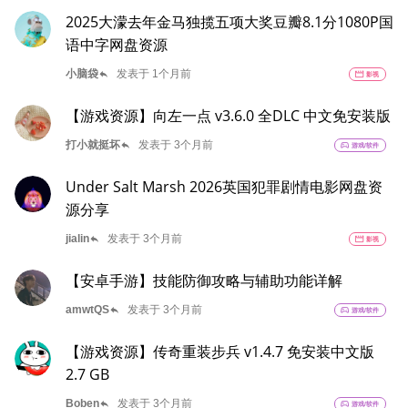
2025大濛去年金马独揽五项大奖豆瓣8.1分1080P国
语中字网盘资源
reply
小脑袋
发表于 1个月前
movie
影视
【游戏资源】向左一点 v3.6.0 全DLC 中文免安装版
reply
打小就挺坏
发表于 3个月前
sports_esports
游戏/软件
Under Salt Marsh 2026英国犯罪剧情电影网盘资
源分享
reply
jialin
发表于 3个月前
movie
影视
【安卓手游】技能防御攻略与辅助功能详解
reply
amwtQS
发表于 3个月前
sports_esports
游戏/软件
【游戏资源】传奇重装步兵 v1.4.7 免安装中文版
2.7 GB
reply
Boben
发表于 3个月前
sports_esports
游戏/软件