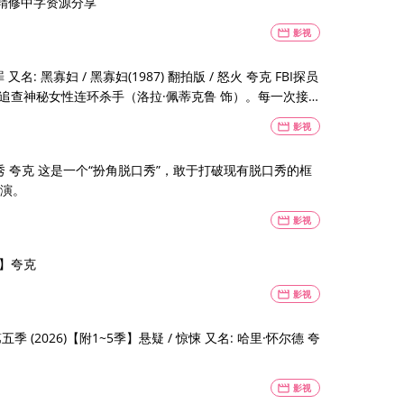
X精修中字资源分享
movie
影视
名: 黑寡妇 / 黑寡妇(1987) 翻拍版 / 怒火 夸克 FBI探员
入追查神秘女性连环杀手（洛拉·佩蒂克鲁 饰）。每一次接近
始动摇，谁才是真正的猎人？
movie
影视
破现有脱口秀的框
演。
movie
影视
版】夸克
movie
影视
季 (2026)【附1~5季】悬疑 / 惊悚 又名: 哈里·怀尔德 夸
movie
影视