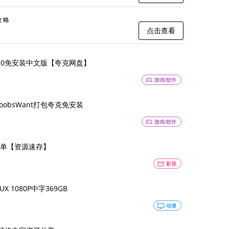
攻略
点击查看
.10免安装中文版【夸克网盘】
sports_esports
游戏/软件
oobsWant打包夸克免安装
sports_esports
游戏/软件
单【资源速存】
movie
影视
 1080P中字369GB
tv
动漫