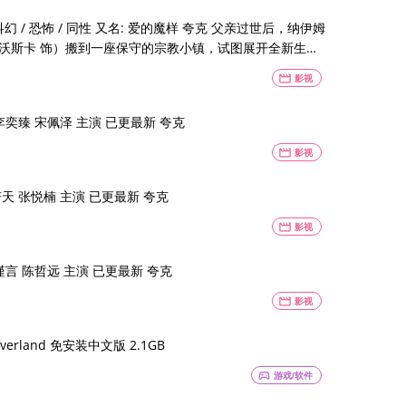
恐怖 / 同性 又名: 爱的魔样 夸克 父亲过世后，纳伊姆
科沃斯卡 饰）搬到一座保守的宗教小镇，试图展开全新生
movie
影视
 李奕臻 宋佩泽 主演 已更最新 夸克
movie
影视
若天 张悦楠 主演 已更最新 夸克
movie
影视
谨言 陈哲远 主演 已更最新 夸克
movie
影视
verland 免安装中文版 2.1GB
sports_esports
游戏/软件