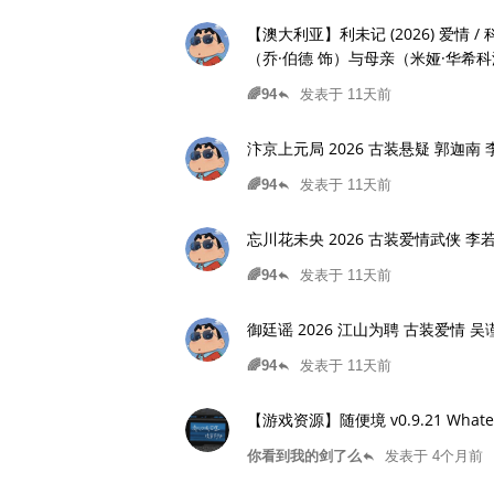
【澳大利亚】利未记 (2026) 爱情 / 科幻 / 
（乔·伯德 饰）与母亲（米娅·华希
活。
🌈94
发表于 11天前
reply
汴京上元局 2026 古装悬疑 郭迦南
🌈94
发表于 11天前
reply
忘川花未央 2026 古装爱情武侠 李
🌈94
发表于 11天前
reply
御廷谣 2026 江山为聘 古装爱情 吴
🌈94
发表于 11天前
reply
【游戏资源】随便境 v0.9.21 Whate
你看到我的剑了么
发表于 4个月前
reply