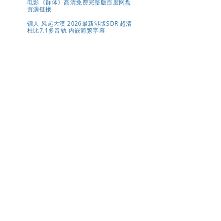
电影《群体》高清免费完整版百度网盘
资源链接
镖人 风起大漠 2026最新港版SDR 超清
杜比7.1多音轨 内嵌简繁字幕