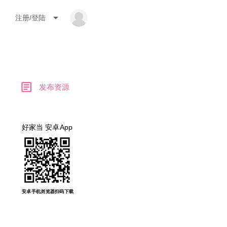
arrow_drop_down
注册/登陆
article
发布资源
好家当 安卓App
安卓手机浏览器扫码下载