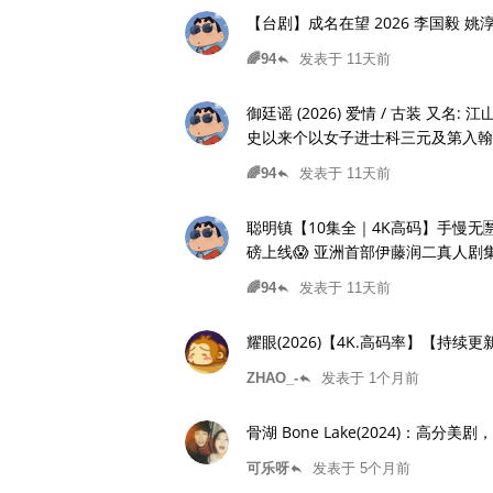
【台剧】成名在望 2026 李国毅 姚
🌈94
发表于 11天前
reply
御廷谣 (2026) 爱情 / 古装 又名: 江山为聘 夸克 改编自行烟烟的同名
史以来个以女子进士科三元及第入翰
垢面口齿不清。
🌈94
发表于 11天前
reply
聪明镇【10集全｜4K高码】手慢无🈲 【梁咏
磅上线😱 亚洲首部伊藤润二真人剧集
密，绝望窒息💀夸克
🌈94
发表于 11天前
reply
耀眼(2026)【4K.高码率】【持
ZHAO_-
发表于 1个月前
reply
骨湖 Bone Lake(2024)：高分
可乐呀
发表于 5个月前
reply