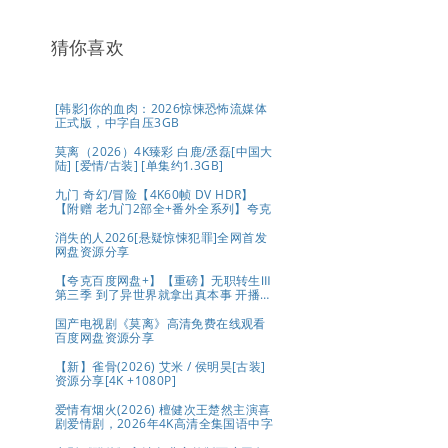
猜你喜欢
[韩影]你的血肉：2026惊悚恐怖流媒体
正式版，中字自压3GB
莫离（2026）4K臻彩 白鹿/丞磊[中国大
陆] [爱情/古装] [单集约1.3GB]
九门 奇幻/冒险【4K60帧 DV HDR】
【附赠 老九门2部全+番外全系列】夸克
消失的人2026[悬疑惊悚犯罪]全网首发
网盘资源分享
【夸克百度网盘+】【重磅】无职转生Ⅲ
第三季 到了异世界就拿出真本事 开播2
集
国产电视剧《莫离》高清免费在线观看
百度网盘资源分享
【新】雀骨(2026) 艾米 / 侯明昊[古装]
资源分享[4K +1080P]
爱情有烟火(2026) 檀健次王楚然主演喜
剧爱情剧，2026年4K高清全集国语中字