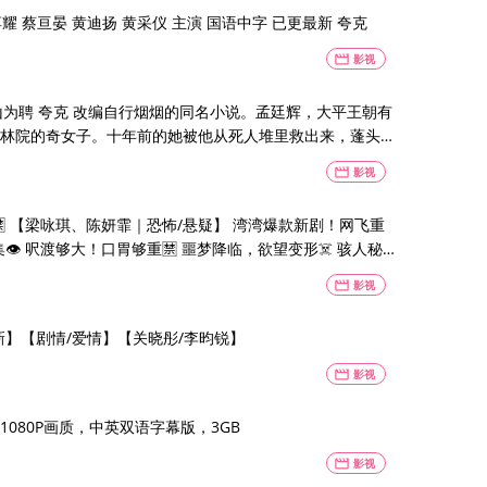
淳耀 蔡亘晏 黄迪扬 黄采仪 主演 国语中字 已更最新 夸克
movie
影视
小说。孟廷辉，大平王朝有
林院的奇女子。十年前的她被他从死人堆里救出来，蓬头
movie
影视
琪、陈妍霏｜恐怖/悬疑】 湾湾爆款新剧！网飞重
️ 呎渡够大！口胃够重🈲 噩梦降临，欲望变形☠️ 骇人秘
movie
影视
续更新】【剧情/爱情】【关晓彤/李昀锐】
movie
影视
美剧，1080P画质，中英双语字幕版，3GB
movie
影视