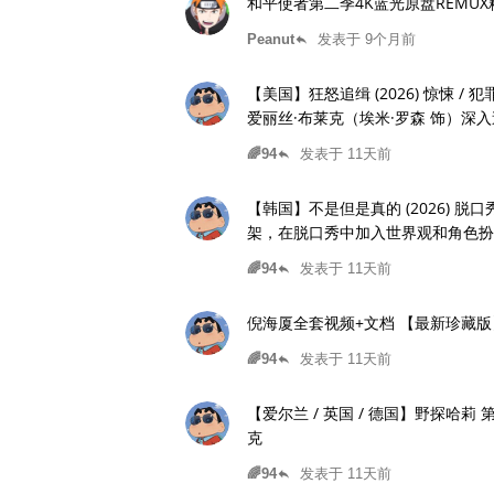
和平使者第二季4K蓝光原盘REMU
Peanut
发表于 9个月前
reply
【美国】狂怒追缉 (2026) 惊悚 / 犯罪 又
爱丽丝·布莱克（埃米·罗森 饰）深
真相，都更靠近失控边缘。当正义开
🌈94
发表于 11天前
reply
【韩国】不是但是真的 (2026) 脱口秀 夸克 这是一个“扮角脱口秀”，敢于打
架，在脱口秀中加入世界观和角色扮
🌈94
发表于 11天前
reply
倪海厦全套视频+文档 【最新珍藏
🌈94
发表于 11天前
reply
【爱尔兰 / 英国 / 德国】野探哈莉 第五
克
🌈94
发表于 11天前
reply