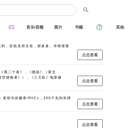
search
sports_esports
help_outline
音乐/音频
图片
书籍
其他
返利，目前支持京东，拼多多。详情请查
点击查看
《第二十条》，《挑战》（英文
名：《深空拯救者》），《三大队》电影版
点击查看
：老胡为你服务iRhCc，300个先到先得
点击查看
点击查看