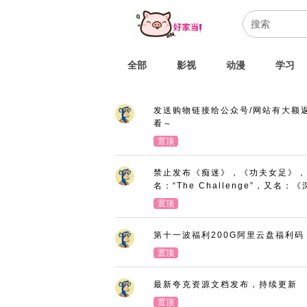
全部
影视
动漫
学习
发送购物链接给公众号/网站有大额
看～
置顶
禁止发布《痴迷》，《功夫女足》，
名：“The Challenge”，又
置顶
第十一波福利200G阿里云盘福利码
置顶
最新夸克资源文档发布，持续更新
置顶