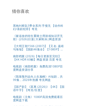
猜你喜欢
黑袍纠察队5季全系列 手慢无 【动作科
幻/喜剧犯罪】夸克
《被追放的转生重骑士用游戏知识开无
双》(2026)日漫|大冢刚央|网盘资源
【大明王朝1566 (2007)】【又名: 嘉靖
与海瑞】【国剧46集全】【1080P】
【国语中字（79.6GB）】【豆瓣9.8
分】【剧情 / 历史】【陈宝国 / 黄志忠 /
南部档案 (2026)【每日更新至完结】
倪大红 】夸克
【4K HDR 60帧】网盘资源 百度 夸克
电视剧《南部档案》免费高清1080P百
度网盘资源分享
《我靠预判走向人生巅峰》AI短剧，共
99集，2026年热播 夸克网盘
【国产剧】《莫离 (2026)》【4K】【国
语中字】【夸克/百度】
电视剧《主角》1080P高清免费观看百
度网盘下载