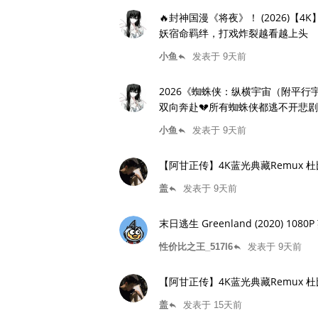
🔥封神国漫《将夜》！ (2026)
妖宿命羁绊，打戏炸裂越看越上头
小鱼
发表于 9天前
reply
2026《蜘蛛侠：纵横宇宙（附平行宇宙）
双向奔赴💔所有蜘蛛侠都逃不开悲
中英字幕 ]【 5GB】
小鱼
发表于 9天前
reply
【阿甘正传】4K蓝光典藏Remux
盖
发表于 9天前
reply
末日逃生 Greenland (2020) 1080P
性价比之王_517l6
发表于 9天前
reply
【阿甘正传】4K蓝光典藏Remux
盖
发表于 15天前
reply