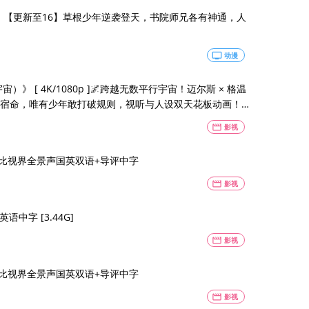
【4K】【更新至16】草根少年逆袭登天，书院师兄各有神通，人
tv
动漫
》 [ 4K/1080p ]🌌跨越无数平行宇宙！迈尔斯 × 格温
剧宿命，唯有少年敢打破规则，视听与人设双天花板动画！ [
movie
影视
 杜比视界全景声国英双语+导评中字
movie
影视
 英语中字 [3.44G]
movie
影视
 杜比视界全景声国英双语+导评中字
movie
影视