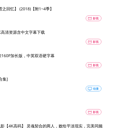
回忆】 (2018)【附1~4季】
movie
影视
K高清资源含中文字幕下载
movie
影视
 2160P加长版，中英双语硬字幕
movie
影视
合集]
tv
动漫
movie
影视
爱电影【4K高码】 灵魂契合的两人，败给平淡现实，完美同频