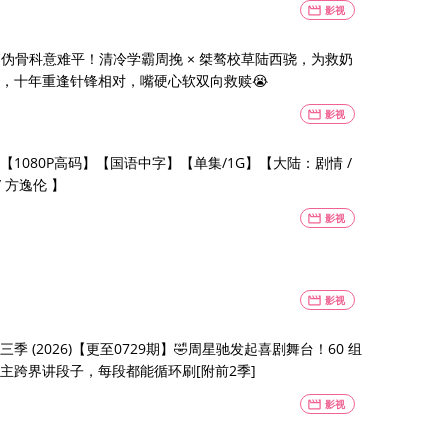
movie
影视
夏》伪骨科意难平！清冷学霸周挽 × 桀骜校草陆西骁，为救奶
，十年重逢针锋相对，嘴硬心软双向救赎😭
movie
影视
】【1080P高码】【国语中字】【单集/1G】【大陆：剧情 /
/ 方逸伦 】
movie
影视
movie
影视
季 (2026)【更至0729期】🤣周星驰发起喜剧舞台！60 组
主跨界讲段子，每段都能循环刷[附前2季]
movie
影视