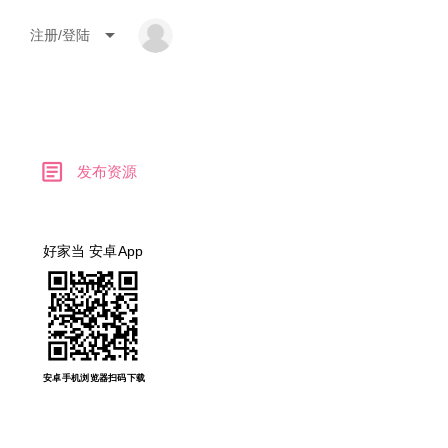
arrow_drop_down
注册/登陆
article
发布资源
好家当 安卓App
安卓手机浏览器扫码下载