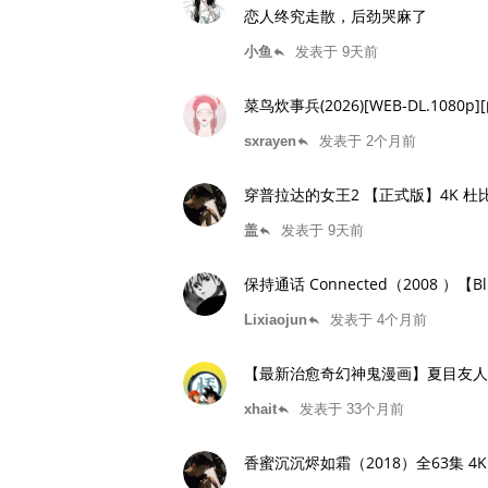
恋人终究走散，后劲哭麻了
小鱼
发表于 9天前
reply
菜鸟炊事兵(2026)[WEB-DL.1080p
sxrayen
发表于 2个月前
reply
穿普拉达的女王2 【正式版】4K 杜
盖
发表于 9天前
reply
保持通话 Connected（2008 ）【
Lixiaojun
发表于 4个月前
reply
【最新治愈奇幻神鬼漫画】夏目友人
xhait
发表于 33个月前
reply