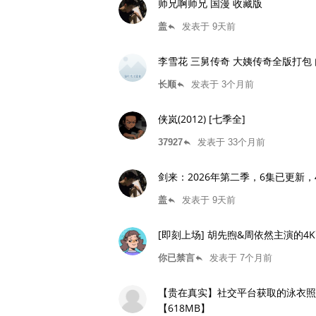
师兄啊师兄 国漫 收藏版
盖
发表于 9天前
reply
李雪花 三舅传奇 大姨传奇全版打包 
长顺
发表于 3个月前
reply
侠岚(2012) [七季全]
37927
发表于 33个月前
reply
剑来：2026年第二季，6集已更新
盖
发表于 9天前
reply
[即刻上场] 胡先煦&周依然主演的
你已禁言
发表于 7个月前
reply
【贵在真实】社交平台获取的泳衣照
【618MB】