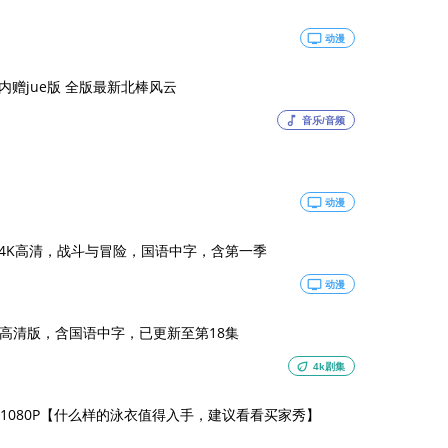
tv
动漫
内赠jue版 全版最新北棒风云
music_note
音乐/音频
tv
动漫
，4K高清，战斗与冒险，国语中字，含第一季
tv
动漫
4K高清版，含国语中字，已更新至第18集
eco
4k剧集
1080P【什么样的泳衣值得入手，建议看看买家秀】