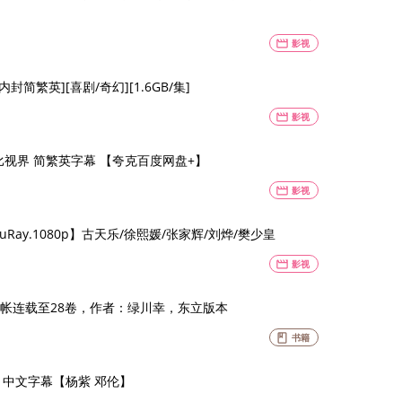
movie
影视
][内封简繁英][喜剧/奇幻][1.6GB/集]
movie
影视
比视界 简繁英字幕 【夸克百度网盘+】
movie
影视
BluRay.1080p】古天乐/徐熙媛/张家辉/刘烨/樊少皇
movie
影视
帐连载至28卷，作者：绿川幸，东立版本
book
书籍
香蜜沉沉烬如霜（2018）全63集 4K 中文字幕【杨紫 邓伦】