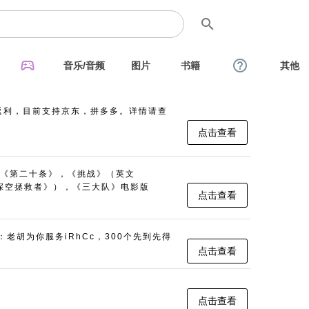
search
sports_esports
help_outline
音乐/音频
图片
书籍
其他
返利，目前支持京东，拼多多。详情请查
点击查看
《第二十条》，《挑战》（英文
名：《深空拯救者》），《三大队》电影版
点击查看
：老胡为你服务iRhCc，300个先到先得
点击查看
点击查看