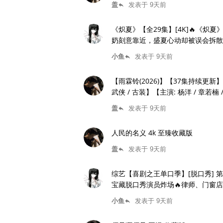
盖
发表于 9天前
reply
《炽夏》【全29集】[4K]🔥《炽
奶刻意靠近，盛夏心动却被误会拆散
小鱼
发表于 9天前
reply
【雨霖铃(2026)】【37集持续更新
武侠 / 古装】【主演: 杨洋 / 章若楠 
盖
发表于 9天前
reply
人民的名义 4k 至臻收藏版
盖
发表于 9天前
reply
综艺【喜剧之王单口季】[脱口秀] 第三
宝藏脱口秀演员炸场🔥律师、门窗店
小鱼
发表于 9天前
reply