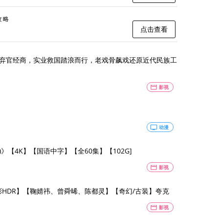
攻略
点击查看
张謇弃官经商，实业救国踏浪而行，老戏骨飙戏还原近代民族工
movie
影视
tv
动漫
)》【4K】【国语中字】【全60集】【102G]
movie
影视
臻彩HDR】【鞠婧祎、曾舜晞、陈都灵】【奇幻/古装】夸克
movie
影视