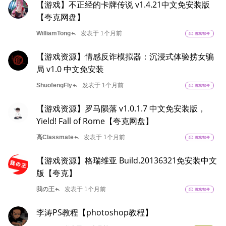
【游戏】不正经的卡牌传说 v1.4.21中文免安装版
【夸克网盘】
reply
WilliamTong
发表于 1个月前
sports_esports
游戏/软件
【游戏资源】情感反诈模拟器：沉浸式体验捞女骗
局 v1.0 中文免安装
reply
ShuofengFly
发表于 1个月前
sports_esports
游戏/软件
【游戏资源】罗马陨落 v1.0.1.7 中文免安装版，
Yield! Fall of Rome【夸克网盘】
reply
高Classmate
发表于 1个月前
sports_esports
游戏/软件
【游戏资源】格瑞维亚 Build.20136321免安装中文
版【夸克】
reply
我の王
发表于 1个月前
sports_esports
游戏/软件
李涛PS教程【photoshop教程】