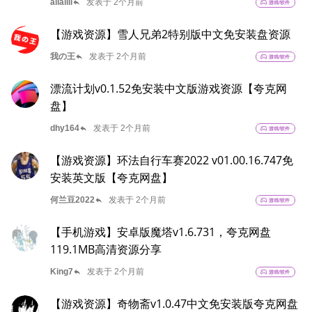
reply
alialili
发表于 2个月前
sports_esports
游戏/软件
【游戏资源】雪人兄弟2特别版中文免安装盘资源
reply
我の王
发表于 2个月前
sports_esports
游戏/软件
漂流计划v0.1.52免安装中文版游戏资源【夸克网
盘】
reply
dhy164
发表于 2个月前
sports_esports
游戏/软件
【游戏资源】环法自行车赛2022 v01.00.16.747免
安装英文版【夸克网盘】
reply
何兰豆2022
发表于 2个月前
sports_esports
游戏/软件
【手机游戏】安卓版魔塔v1.6.731，夸克网盘
119.1MB高清资源分享
reply
King7
发表于 2个月前
sports_esports
游戏/软件
【游戏资源】奇物斋v1.0.47中文免安装版夸克网盘