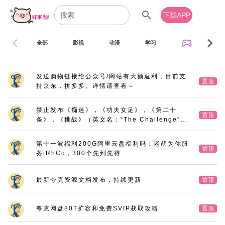
search
下载APP
chevron_left
chevron_right
sports_esports
全部
影视
动漫
学习
音乐
发送购物链接给公众号/网站有大额返利，目前支
置顶
持京东，拼多多。详情请查看～
禁止发布《痴迷》，《功夫女足》，《第二十
置顶
条》，《挑战》（英文名：“The Challenge”，
又名：《深空拯救者》），《三大队》电影版
第十一波福利200G阿里云盘福利码：老胡为你服
置顶
务iRhCc，300个先到先得
最新夸克资源文档发布，持续更新
置顶
夸克网盘80T扩容和免费SVIP获取攻略
置顶