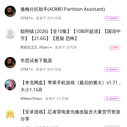
傲梅分区助手(AOMEI Partition Assistant)
reply
37927
发表于 33个月前
sports_esports
游戏/软件
聪明镇 (2026)【全10集】【1080P超清】【国语中
字】【21.6G】【悬疑 恐怖】
reply
性价比之王_05pvc
发表于 10天前
movie
影视
学思试卷下载器
reply
37927
发表于 33个月前
sports_esports
游戏/软件
【夸克网盘】苹果手机游戏《最后的篝火》v1.71，
大小1.1GB
reply
WilliamTong
发表于 2个月前
sports_esports
游戏/软件
【安卓游戏】忍者雷电复仇修改版含大量货币资源
分享