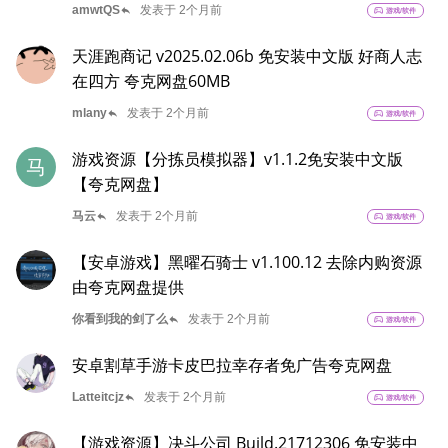
reply
amwtQS
发表于 2个月前
sports_esports
游戏/软件
天涯跑商记 v2025.02.06b 免安装中文版 好商人志
在四方 夸克网盘60MB
reply
mlany
发表于 2个月前
sports_esports
游戏/软件
游戏资源【分拣员模拟器】v1.1.2免安装中文版
马
【夸克网盘】
reply
马云
发表于 2个月前
sports_esports
游戏/软件
【安卓游戏】黑曜石骑士 v1.100.12 去除内购资源
由夸克网盘提供
reply
你看到我的剑了么
发表于 2个月前
sports_esports
游戏/软件
安卓割草手游卡皮巴拉幸存者免广告夸克网盘
reply
Latteitcjz
发表于 2个月前
sports_esports
游戏/软件
【游戏资源】决斗公司 Build.21712306 免安装中