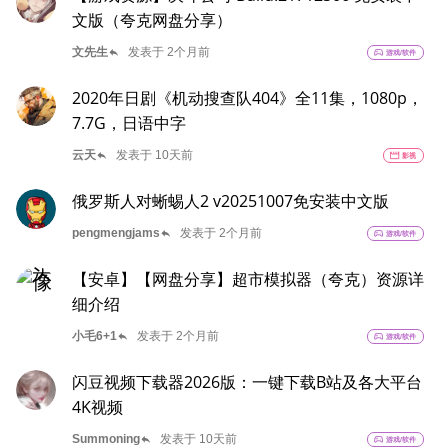
文版（夸克网盘分享）
reply
文先生
发表于 2个月前
sports_esports
游戏/软件
2020年日剧《机动搜查队404》全11集，1080p，
7.7G，日语中字
reply
云天
发表于 10天前
movie
影视
俄罗斯人对蜥蜴人2 v20251007免安装中文版
reply
pengmengjams
发表于 2个月前
sports_esports
游戏/软件
【安卓】【网盘分享】超市模拟器（夸克）资源详
细介绍
reply
小毛6+1
发表于 2个月前
sports_esports
游戏/软件
闪豆视频下载器2026版：一键下载B站及各大平台
4K视频
reply
Summoning
发表于 10天前
sports_esports
游戏/软件