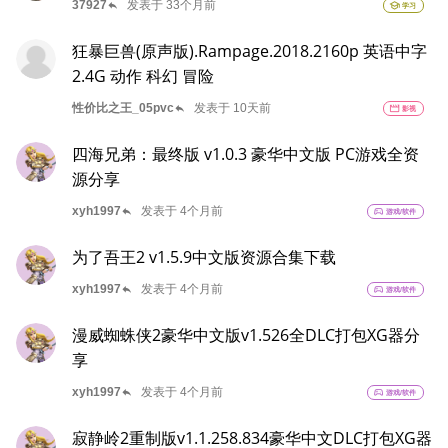
reply
37927
发表于 33个月前
school
学习
狂暴巨兽(原声版).Rampage.2018.2160p 英语中字
2.4G 动作 科幻 冒险
reply
性价比之王_05pvc
发表于 10天前
movie
影视
四海兄弟：最终版 v1.0.3 豪华中文版 PC游戏全资
源分享
reply
xyh1997
发表于 4个月前
sports_esports
游戏/软件
为了吾王2 v1.5.9中文版资源合集下载
reply
xyh1997
发表于 4个月前
sports_esports
游戏/软件
漫威蜘蛛侠2豪华中文版v1.526全DLC打包XG器分
享
reply
xyh1997
发表于 4个月前
sports_esports
游戏/软件
寂静岭2重制版v1.1.258.834豪华中文DLC打包XG器