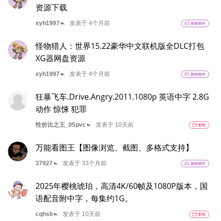
资源下载
reply
xyh1997
发表于 4个月前
sports_esports
游戏/软件
怪物猎人：世界15.22豪华中文联机版全DLC打包
XG器网盘资源
reply
xyh1997
发表于 4个月前
sports_esports
游戏/软件
狂暴飞车.Drive.Angry.2011.1080p 英语中字 2.8G
动作 惊悚 犯罪
reply
性价比之王_05pvc
发表于 10天前
movie
影视
万能看图王【图像浏览、截图、多格式支持】
reply
37927
发表于 33个月前
sports_esports
游戏/软件
2025年樱桃琥珀，高清4K/60帧及1080P版本，国
语配音附中字，每集约1G。
reply
cqhsb
发表于 10天前
movie
影视