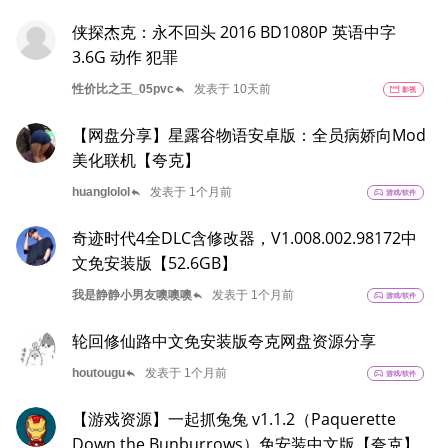
侠探杰克：永不回头 2016 BD1080P 英语中字
3.6G 动作 犯罪
reply
性价比之王_05pvc
发表于 10天前
movie
影视
【网盘分享】星露谷物语安卓版：全员病娇向Mod
美化联机【夸克】
reply
huanglolol
发表于 1个月前
sports_esports
游戏/软件
奇迹时代4全DLC含修改器，V1.008.002.98172中
文免安装版【52.6GB】
reply
我是静静小男友噢噢噢
发表于 1个月前
sports_esports
游戏/软件
轮回修仙路中文免安装版夸克网盘资源分享
reply
houtougu
发表于 1个月前
sports_esports
游戏/软件
【游戏资源】一起抓兔兔 v1.1.2（Paquerette
Down the Bunburrows）免安装中文版【夸克】