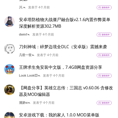
reply
川.
发表于 4个月前
sports_esports
游戏/软件
安卓塔防植物大战僵尸融合版v2.1.6内置作弊菜单
深度解析资源302.7MB
reply
dwmf
发表于 4个月前
sports_esports
游戏/软件
刀剑神域：碎梦边境全DLC（安卓版）震撼来袭
reply
几世一世
发表于 4个月前
sports_esports
游戏/软件
王牌求生免安装中文版，7.4GB网盘资源分享
reply
Look Look💥
发表于 4个月前
sports_esports
游戏/软件
【网盘分享】英雄立志传：三国志 v0.60.06 含修改
器及MOD编辑器
reply
清淤w
发表于 4个月前
sports_esports
游戏/软件
安卓游戏下载：我的家人 1.0.0 MOD菜单版