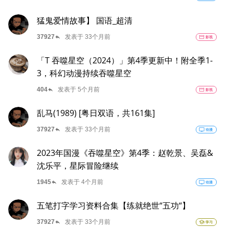
猛鬼爱情故事】 国语_超清
reply
37927
发表于 33个月前
movie
影视
「T 吞噬星空（2024）」第4季更新中！附全季1-
3，科幻动漫持续吞噬星空
reply
404
发表于 5个月前
movie
影视
乱马(1989) [粤日双语，共161集]
reply
37927
发表于 33个月前
tv
动漫
2023年国漫《吞噬星空》第4季：赵乾景、吴磊&
沈乐平，星际冒险继续
reply
1945
发表于 4个月前
tv
动漫
五笔打字学习资料合集【练就绝世“五功“】
reply
37927
发表于 33个月前
school
学习