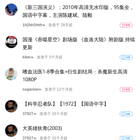
《新三国演义》：2010年高清无水印版，95集全，
国语中字幕，主演陈建斌、陆毅
reply
1h2hh3hhh
发表于 28天前
movie
影视
国漫《吞噬星空》剧场版 《血洛大陆》附剧版 持续
更新
reply
klwn
发表于 5个月前
tv
动漫
嗜血法医1-8季合集+衍生剧结局：杀魔新生高清
1080P
reply
saganow
发表于 12个月前
movie
影视
【科学忍者队】【1972】【国语中字】
reply
37927
发表于 33个月前
tv
动漫
大英雄狄青(2003)
reply
37927
发表于 33个月前
tv
动漫