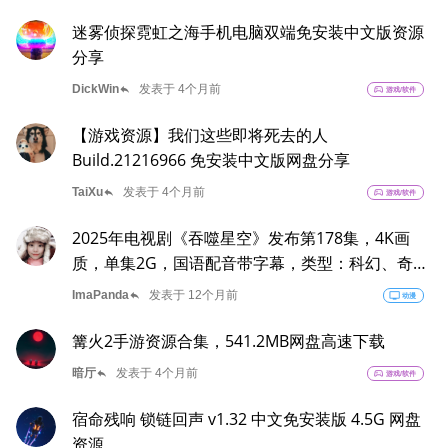
迷雾侦探霓虹之海手机电脑双端免安装中文版资源
分享
reply
DickWin
发表于 4个月前
sports_esports
游戏/软件
【游戏资源】我们这些即将死去的人
Build.21216966 免安装中文版网盘分享
reply
TaiXu
发表于 4个月前
sports_esports
游戏/软件
2025年电视剧《吞噬星空》发布第178集，4K画
质，单集2G，国语配音带字幕，类型：科幻、奇
幻、动作
reply
ImaPanda
发表于 12个月前
tv
动漫
篝火2手游资源合集，541.2MB网盘高速下载
reply
暗厅
发表于 4个月前
sports_esports
游戏/软件
宿命残响 锁链回声 v1.32 中文免安装版 4.5G 网盘
资源