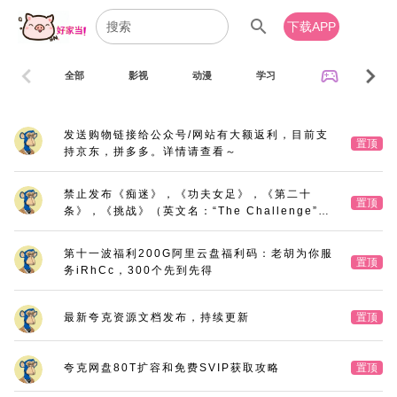
search
下载APP
chevron_left
chevron_right
sports_esports
全部
影视
动漫
学习
音乐
发送购物链接给公众号/网站有大额返利，目前支
置顶
持京东，拼多多。详情请查看～
禁止发布《痴迷》，《功夫女足》，《第二十
置顶
条》，《挑战》（英文名：“The Challenge”，
又名：《深空拯救者》），《三大队》电影版
第十一波福利200G阿里云盘福利码：老胡为你服
置顶
务iRhCc，300个先到先得
最新夸克资源文档发布，持续更新
置顶
夸克网盘80T扩容和免费SVIP获取攻略
置顶