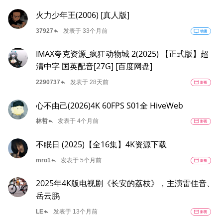
火力少年王(2006) [真人版]
reply
37927
发表于 33个月前
tv
动漫
IMAX夸克资源_疯狂动物城 2(2025) 【正式版】超
清中字 国英配音[27G] [百度网盘]
reply
2290737
发表于 28天前
movie
影视
心不由己(2026)4K 60FPS S01全 HiveWeb
reply
林哲
发表于 4个月前
movie
影视
不眠日 (2025)【全16集】4K资源下载
reply
mro1
发表于 5个月前
movie
影视
2025年4K版电视剧《长安的荔枝》，主演雷佳音、
岳云鹏
reply
LE
发表于 13个月前
movie
影视