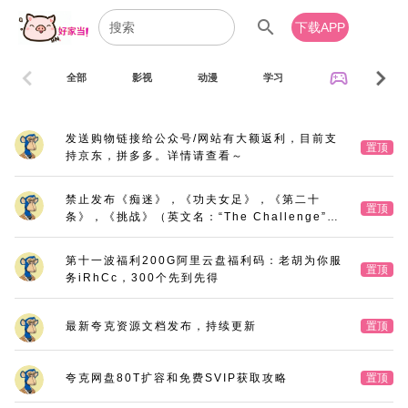
search
下载APP
chevron_left
chevron_right
sports_esports
全部
影视
动漫
学习
音乐
发送购物链接给公众号/网站有大额返利，目前支
置顶
持京东，拼多多。详情请查看～
禁止发布《痴迷》，《功夫女足》，《第二十
置顶
条》，《挑战》（英文名：“The Challenge”，
又名：《深空拯救者》），《三大队》电影版
第十一波福利200G阿里云盘福利码：老胡为你服
置顶
务iRhCc，300个先到先得
最新夸克资源文档发布，持续更新
置顶
夸克网盘80T扩容和免费SVIP获取攻略
置顶