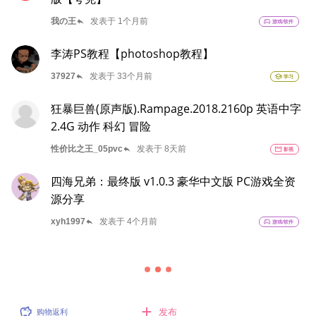
reply
我の王
发表于 1个月前
sports_esports
游戏/软件
李涛PS教程【photoshop教程】
reply
37927
发表于 33个月前
school
学习
狂暴巨兽(原声版).Rampage.2018.2160p 英语中字
2.4G 动作 科幻 冒险
reply
性价比之王_05pvc
发表于 8天前
movie
影视
四海兄弟：最终版 v1.0.3 豪华中文版 PC游戏全资
源分享
reply
xyh1997
发表于 4个月前
sports_esports
游戏/软件
add
savings
发布
购物返利