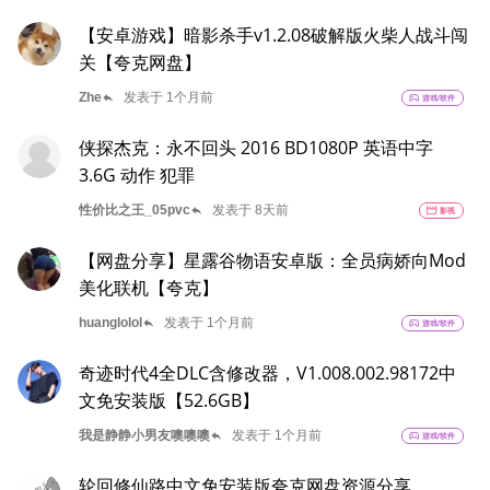
【安卓游戏】暗影杀手v1.2.08破解版火柴人战斗闯
关【夸克网盘】
reply
Zhe
发表于 1个月前
sports_esports
游戏/软件
侠探杰克：永不回头 2016 BD1080P 英语中字
3.6G 动作 犯罪
reply
性价比之王_05pvc
发表于 8天前
movie
影视
【网盘分享】星露谷物语安卓版：全员病娇向Mod
美化联机【夸克】
reply
huanglolol
发表于 1个月前
sports_esports
游戏/软件
奇迹时代4全DLC含修改器，V1.008.002.98172中
文免安装版【52.6GB】
reply
我是静静小男友噢噢噢
发表于 1个月前
sports_esports
游戏/软件
轮回修仙路中文免安装版夸克网盘资源分享