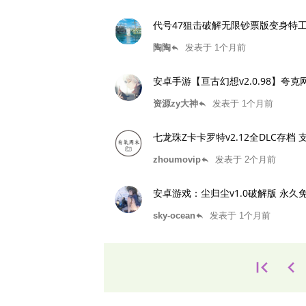
代号47狙击破解无限钞票版变身特工杀
陶陶
发表于 1个月前
reply
安卓手游【亘古幻想v2.0.98】夸
资源zy大神
发表于 1个月前
reply
七龙珠Z卡卡罗特v2.12全DLC存
zhoumovip
发表于 2个月前
reply
安卓游戏：尘归尘v1.0破解版 永久
sky-ocean
发表于 1个月前
reply
first_page
keyboard_arrow_left