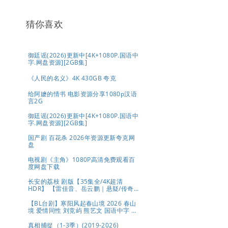
猜你喜欢
御廷谣(2026)更新中[4K+1080P.国语中
字.网盘资源][2GB集]
《人民的名义》4K 430GB 夸克
给阿嬷的情书 电影资源分享1080p汉语
言2G
御廷谣(2026)更新中[4K+1080P.国语中
字.网盘资源][2GB集]
国产剧 百花杀 2026年资源更新夸克网
盘
电视剧《主角》1080P高清免费观看百
度网盘下载
长安的荔枝 剧版【35集全/4K超清
HDR】 【雷佳音、岳云鹏｜悬疑/传奇】
夸克
【BL台剧】寒阳风起春山境 2026 春山
境 爱情同性 刘竞屿 熊艺文 国语中字 已
更最新 夸克
真相捕捉（1-3季）(2019-2026)