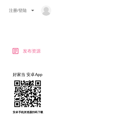
arrow_drop_down
注册/登陆
article
发布资源
好家当 安卓App
安卓手机浏览器扫码下载