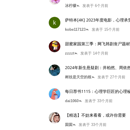
冰柠檬
发表于 6个月前
reply
萨特本[4K] 2023年度电影，心
k
kobe117123
发表于 15个月前
reply
甜蜜家园第三季：网飞韩剧丧尸题材
zzzzt
发表于 14个月前
reply
2024年新生悬疑剧：井柏然、周依
树枝是天空的根
发表于 27个月前
reply
每日荐书1115：心理学巨匠的心
dai1060
发表于 33个月前
reply
【精选】不妨来看看，或许你需要
囡囡
发表于 33个月前
reply