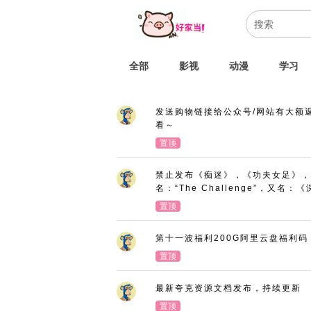
全部
影视
动漫
学习
发送购物链接给公众号/网站有大额
看～
置顶
禁止发布《痴迷》，《功夫女足》，
名：“The Challenge”，又
置顶
第十一波福利200G阿里云盘福利码
置顶
最新夸克资源文档发布，持续更新
置顶