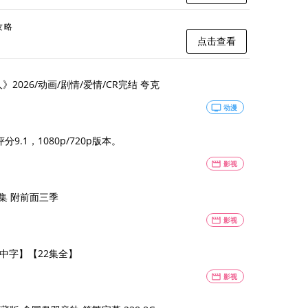
攻略
点击查看
026/动画/剧情/爱情/CR完结 夸克
tv
动漫
.1，1080p/720p版本。
movie
影视
年 2026 大结局 全4K 24集 附前面三季
movie
影视
语中字】【22集全】
movie
影视