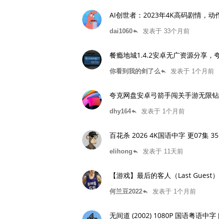
AI创世者：2023年4K高码剧情，
dai1060
发表于 33个月前
reply
餐瘾地城1.4.2安卓无广资源分享，夸
你看到我的剑了么
发表于 1个月前
reply
夸克网盘安卓弓箭手闯关手游无限钻
dhy164
发表于 1个月前
reply
百花杀 2026 4K国语中字 更07集 3
elihong
发表于 11天前
reply
【游戏】最后的客人（Last Gue
何兰豆2022
发表于 1个月前
reply
无间道 (2002) 1080P 国语粤语中字 [