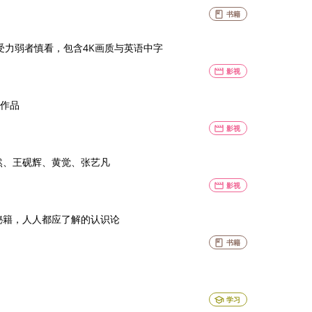
book
书籍
理承受力弱者慎看，包含4K画质与英语中字
movie
影视
作品
movie
影视
然、王砚辉、黄觉、张艺凡
movie
影视
理秘籍，人人都应了解的认识论
book
书籍
school
学习