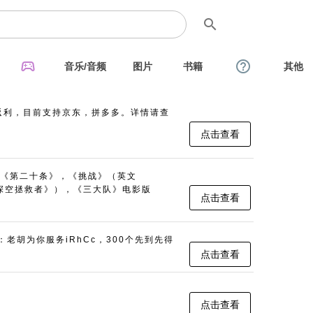
search
sports_esports
help_outline
音乐/音频
图片
书籍
其他
返利，目前支持京东，拼多多。详情请查
点击查看
《第二十条》，《挑战》（英文
名：《深空拯救者》），《三大队》电影版
点击查看
：老胡为你服务iRhCc，300个先到先得
点击查看
点击查看