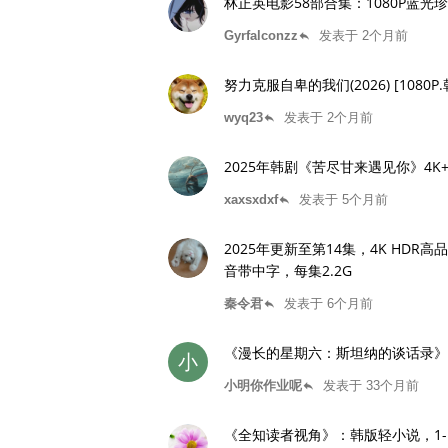
林正英电影58部合集：1080P蓝光珍
Gyrfalconzz
发表于 2个月前
reply
努力克服自卑的我们(2026) [1080P.
wyq23
发表于 2个月前
reply
2025年韩剧《苦尽甘来遇见你》4K+
xaxsxdxf
发表于 5个月前
reply
2025年更新至第14集，4K H
音带中字，每集2.2G
秦令君
发表于 6个月前
reply
《漫长的星期六：斯坦纳的谈话录》
小
小明你作业呢
发表于 33个月前
reply
《全知读者视角》：韩版轻小说，1-12