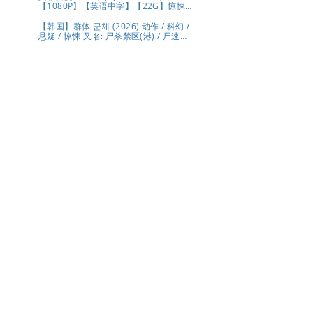
【1080P】【英语中字】【22G】惊悚
犯罪
【韩国】群体 군체 (2026) 动作 / 科幻 /
悬疑 / 惊悚 又名: 尸杀禁区(港) / 尸速禁
区(台) 夸克 影片讲述了因不明感染事件
而被封锁的建筑内，孤立无援的幸存者
们对抗以无法预测形态进化的感染者的
故事。