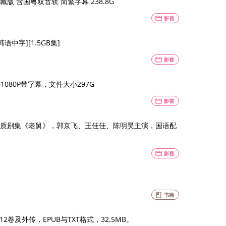
藏版 含国粤双音轨 简繁字幕 238.8G
movie
影视
韩语中字][1.5GB集]
movie
影视
1080P带字幕，文件大小297G
movie
影视
DR高品质剧集《老舅》，郭京飞、王佳佳、陈明昊主演，国语配
movie
影视
book
书籍
卷及外传，EPUB与TXT格式，32.5MB。