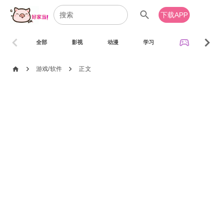
search
下载APP
chevron_left
chevron_right
sports_esports
全部
影视
动漫
学习
音乐
chevron_right
chevron_right
home
游戏/软件
正文