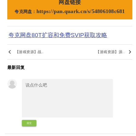
网盘链接
https://pan.quark.cn/s/54806108c681
夸克网盘：
夸克网盘80T扩容和免费SVIP获取攻略
keyboard_arrow_left
keyboard_arrow_right
【游戏资源】战..
【游戏资源】源..
最新回复
提交