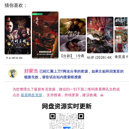
猜你喜欢：
【台剧】《今夜
食贫道 
仙逆 (2026) 4K
【大明王朝
一起为爱鼓掌
Reacti
臻彩MAX [动作/
1566 (2007)】
【雀骨】2026
(2024)》
（铂金珍
动画/奇幻/古装]
【又名: 嘉靖与
年全网更新至16
【1080P】【国
[5.9GB]
[单集约1GB]
好家当
海瑞】【国剧46
集，1280P国语
已经汇聚上万T网友分享的资源，如果主贴和回复里的
语中字】【12集
集全】
中字，艾米侯明
全】【15.8G】
链接失效，请尝试在站内搜索框搜索
【1080P】【国
昊领衔，单集
语中字
300MB超清网盘
（79.6GB）】
资源分享
为您整理出了最新夸克资源，微信扫一扫下面二维码查看腾讯文档或
【豆瓣9.8分】
【剧情 / 历史】
点击
最新网盘资源
。支持搜索，持续更新，建议收藏。🙏
【陈宝国 / 黄志
忠 / 倪大红 】夸
克