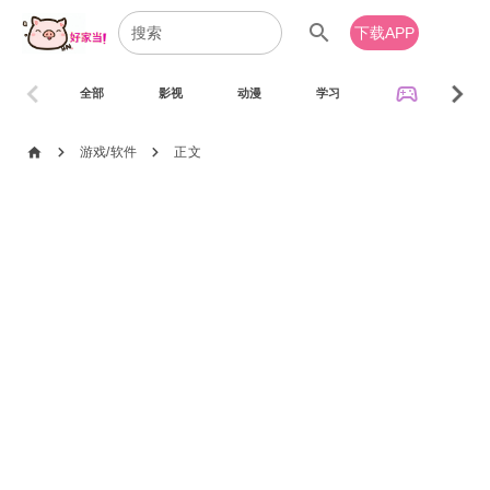
search
下载APP
chevron_left
chevron_right
sports_esports
全部
影视
动漫
学习
音乐
chevron_right
chevron_right
home
游戏/软件
正文