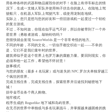
用各种各样的武器和物品摧毁你的对手！在脸上有停车标志的情
况下，生成一支矮人军队并使用钩子伏击你的敌人。在陆地上驾
驶船只，在机器人军队上驾驶汽车，或使用龙制造地狱。
实际上，您只是想与您的好友和一些旧游戏机一起度过一个轻松
的复古游戏。
不过，不知何故，你现在似乎运气不好，所以你被带到了一个外
星世界（勇敢者游戏，敲响铃铛吗？
您很快就会发现 SourceWorlds 是一个非常奇怪的地方。
不同的年龄，不同的文化，一切似乎都交织在一起——不幸的
是，它们不是我们童年时的世界。
建筑师似乎是这个世界上包罗万象的腐败力量。要回到现实，你
必须和他一起工作，希望他不怀好意！
故事模式
与您的朋友（最多 4 名玩家）或与迷失的 NPC 罗尔夫单独穿越三
个疯狂的世界。
完成主线任务，完成支线任务，探索世界并沿途找到秘密地下
城！
掠夺金币去各个商人购物。
地牢模式
程序生成的 Roguelike 地下城和岛屿世界。
在无尽的世界中单独或与多名玩家战斗，并掌握越来越困难的挑