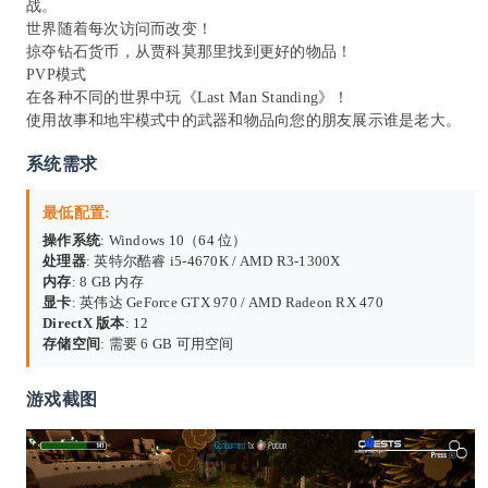
战。
世界随着每次访问而改变！
掠夺钻石货币，从贾科莫那里找到更好的物品！
PVP模式
在各种不同的世界中玩《Last Man Standing》！
使用故事和地牢模式中的武器和物品向您的朋友展示谁是老大。
系统需求
最低配置:
操作系统
: Windows 10（64 位）
处理器
: 英特尔酷睿 i5-4670K / AMD R3-1300X
内存
: 8 GB 内存
显卡
: 英伟达 GeForce GTX 970 / AMD Radeon RX 470
DirectX 版本
: 12
存储空间
: 需要 6 GB 可用空间
游戏截图