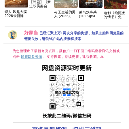
【韩剧】《新
进职员姜会长
(2026)》
镖人 风起大漠
菜鸟炊事兵
与王生活的男
电影《给阿嬷
【1080P】
2026最新港版
(2026)[WEB-
人 (2026)[韩
的情书》免费
【韩语中字】
SDR 超清杜比
DL.1080p][内
国][韩语中字中
高清观看
【共12集】
7.1多音轨 内
封简繁英][喜
字][1080P]
1080P百度网
嵌简繁字幕
剧/奇幻]
4.27GB
盘资源
[1.6GB/集]
好家当
已经汇聚上万T网友分享的资源，如果主贴和回复里的
链接失效，请尝试在站内搜索框搜索
为您整理出了最新夸克资源，微信扫一扫下面二维码查看腾讯文档或
点击
最新网盘资源
。支持搜索，持续更新，建议收藏。🙏