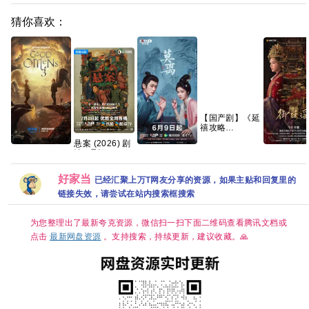
猜你喜欢：
【国产剧】《延
禧攻略
(2018)》
悬案 (2026) 剧
【4K】【国语
情 / 悬疑 / 犯罪
御廷谣(202
【美国】好兆头
电视剧《莫离》
中字】【70集
又名: 破悬案 /
更新中
第三季 (2026)
百度网盘
全】【124G】
珠宝行连环劫案
[4K+1080P
剧情 / 喜剧 / 奇
1080P高清免
好家当
已经汇聚上万T网友分享的资源，如果主贴和回复里的
+卞记旅馆灭门
语中字.网
幻 又名: 好兆头
费资源分享
案 夸克
源][2GB集]
最终季 夸克
链接失效，请尝试在站内搜索框搜索
为您整理出了最新夸克资源，微信扫一扫下面二维码查看腾讯文档或
点击
最新网盘资源
。支持搜索，持续更新，建议收藏。🙏