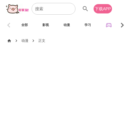
search
下载APP
chevron_left
chevron_right
sports_esports
全部
影视
动漫
学习
音乐
chevron_right
chevron_right
home
动漫
正文