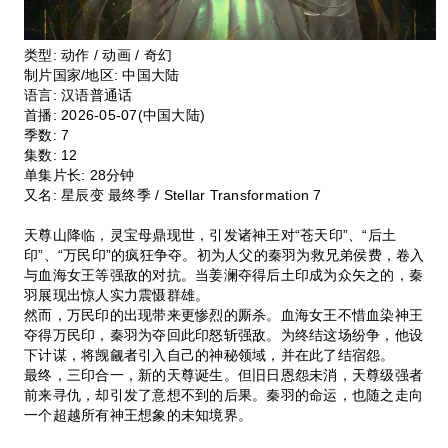
类型:
动作 / 动画 / 奇幻
制片国家/地区:
中国大陆
语言:
汉语普通话
首播:
2026-05-07(中国大陆)
季数:
7
集数:
12
单集片长:
28分钟
又名:
星辰变 最终季 / Stellar Transformation 7
天尊山降临，灵宝母鼎现世，引发诸神王对“苍天印”、“后土
印”、“万民印”的疯狂争夺。初为人父的秦羽为救兄弟侯费，卷入
与血海女王等强敌的对抗。当姜澜夺得后土印成为众矢之的，秦
羽展现出惊人实力震慑群雄。
然而，万民印的出现带来更惨烈的厮杀。血海女王不惜血染神王
夺得万民印，秦羽为夺回此印怒斩强敌。为终结这场纷争，他设
下计谋，将觊觎者引入自己的神秘领域，并在此了结宿怨。
最终，三印合一，新的天尊诞生。但旧日恩怨未消，天尊级强者
前来寻仇，却引发了意想不到的后果。秦羽的命运，也随之走向
一个超越所有神王想象的未知境界。