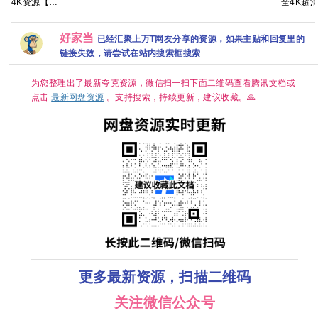
4K资源【实
全4K超
免费完整版
高清 国剧
幕【夸克百
DL.DDP5.1
时更新】超
【国语中
百度网盘资
《悬案》全
度网盘+】
内嵌简繁英
清在线 网盘
字】【S
源链接
集上线 王传
字幕 【单集
下载
DDP5.1
君江奇霖杨
好家当
7GB左右】
已经汇聚上万T网友分享的资源，如果主贴和回复里的
【完结】
烁主演
盘资源观
链接失效，请尝试在站内搜索框搜索
为您整理出了最新夸克资源，微信扫一扫下面二维码查看腾讯文档或
点击
最新网盘资源
。支持搜索，持续更新，建议收藏。🙏
更多最新资源，扫描二维码
关注微信公众号