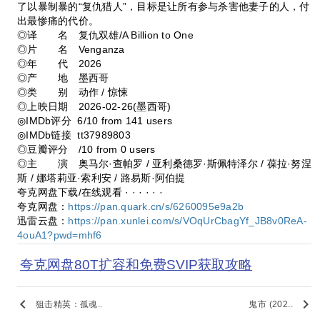
了以暴制暴的“复仇猎人”，目标是让所有参与杀害他妻子的人，付
出最惨痛的代价。
◎译 名 复仇双雄/A Billion to One‎
◎片 名 Venganza
◎年 代 2026
◎产 地 墨西哥
◎类 别 动作 / 惊悚
◎上映日期 2026-02-26(墨西哥)
◎IMDb评分 6/10 from 141 users
◎IMDb链接 tt37989803
◎豆瓣评分 /10 from 0 users
◎主 演 奥马尔·查帕罗 / 亚利桑德罗·斯佩特泽尔 / 葆拉·努涅
斯 / 娜塔莉亚·索利安 / 路易斯·阿伯提
夸克网盘下载/在线观看 · · · · · ·
夸克网盘：
https://pan.quark.cn/s/6260095e9a2b
迅雷云盘：
https://pan.xunlei.com/s/VOqUrCbagYf_JB8v0ReA-
4ouA1?pwd=mhf6
夸克网盘80T扩容和免费SVIP获取攻略
keyboard_arrow_left
keyboard_arrow_right
狙击精英：孤魂..
鬼市 (202..