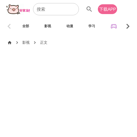
search
下载APP
chevron_left
chevron_right
sports_esports
全部
影视
动漫
学习
音乐
chevron_right
chevron_right
home
影视
正文