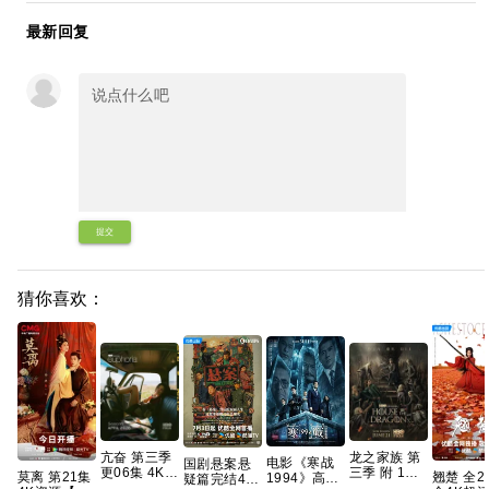
最新回复
提交
猜你喜欢：
亢奋 第三季
龙之家族 第
电影《寒战
国剧悬案悬
更06集 4K
三季 附 1～2
莫离 第21集
翘楚 全24集
1994》高清
疑篇完结4K
无损 简繁字
季 4K WEB-