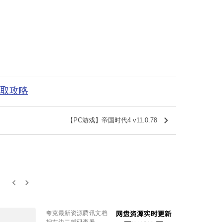
获取攻略
keyboard_arrow_right
【PC游戏】帝国时代4 v11.0.78
keyboard_arrow_left
keyboard_arrow_right
夸克最新资源腾讯文档
扫右边二维码查看