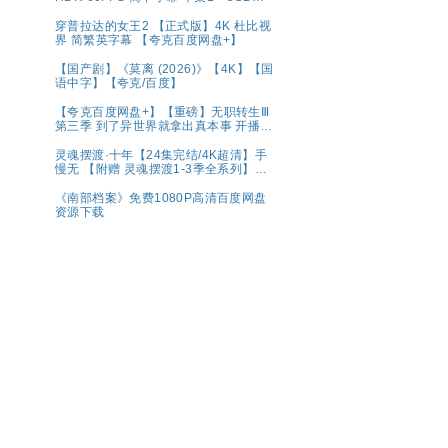
夸克百度网盘资源
穿普拉达的女王2 【正式版】4K 杜比视
界 简繁英字幕 【夸克百度网盘+】
【国产剧】《莫离 (2026)》【4K】【国
语中字】【夸克/百度】
【夸克百度网盘+】【重磅】无职转生Ⅲ
第三季 到了异世界就拿出真本事 开播2
集
灵魂摆渡·十年【24集完结/4K超清】手
慢无 【附赠 灵魂摆渡1-3季全系列】夸
克
《南部档案》免费1080P高清百度网盘
资源下载