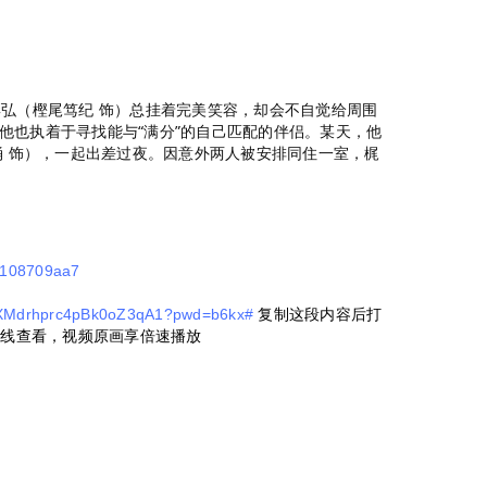
彰弘（樫尾笃纪 饰）总挂着完美笑容，却会不自觉给周围
他也执着于寻找能与“满分”的自己匹配的伴侣。某天，他
涌 饰），一起出差过夜。因意外两人被安排同住一室，梶
3e108709aa7
-yXMdrhprc4pBk0oZ3qA1?pwd=b6kx#
复制这段内容后打
在线查看，视频原画享倍速播放