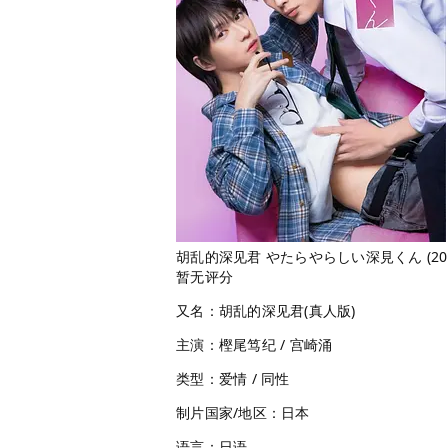
胡乱的深见君 やたらやらしい深見くん (202
暂无评分
又名：胡乱的深见君(真人版)
主演：樫尾笃纪 / 宫崎涌
类型：爱情 / 同性
制片国家/地区：日本
语言：日语