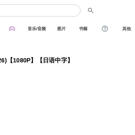
search
sports_esports
help_outline
音乐/音频
图片
书籍
其他
26)【1080P】【日语中字】