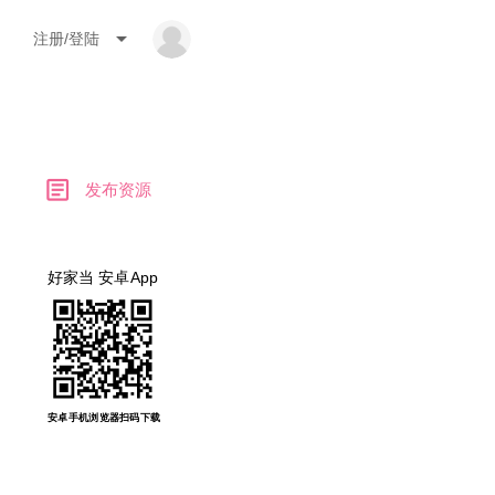
arrow_drop_down
注册/登陆
article
发布资源
好家当 安卓App
安卓手机浏览器扫码下载