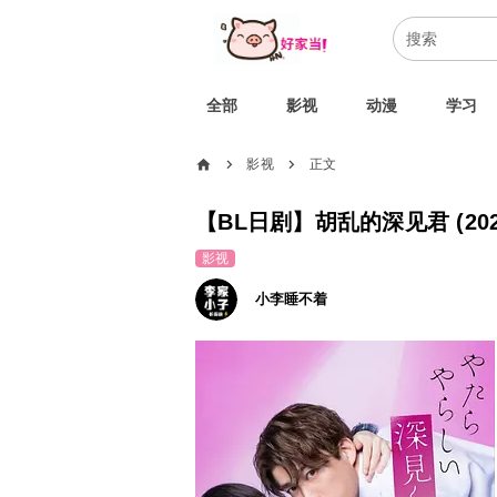
全部
影视
动漫
学习
home
影视
正文
chevron_right
chevron_right
【BL日剧】胡乱的深见君 (20
影视
小李睡不着