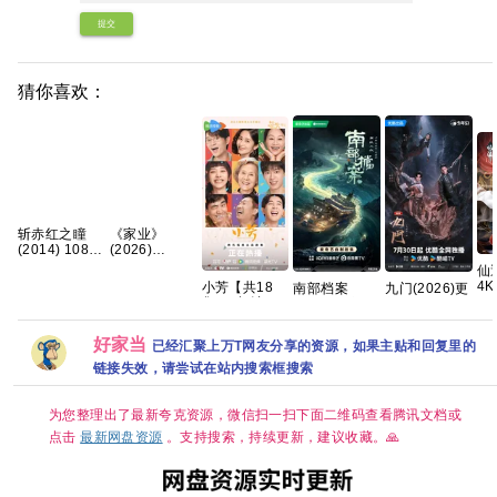
提交
猜你喜欢：
斩赤红之瞳
《家业‎》
(2014) 1080p
(2026)
日语中字 全
【4K】【国语
仙逆
24集 49g 夸
中字】【夸克/
4
小芳【共18
南部档案
九门(2026)更
克
百度】
[
集/4K超清DV
(2026)更新中
新中
幻/
HDR】手慢无
[4K.国语中字]
[4K+1080P.国
约1
🈲 【王影璐、
[2GB集] 张新
语中字网盘资
好家当
已经汇聚上万T网友分享的资源，如果主贴和回复里的
辛云来｜喜剧/
成/丁禹兮/姜
源][1GB集]
治愈】 小芳出
珮瑶/富大龙/
链接失效，请尝试在站内搜索框搜索
嫁，鸡飞狗跳
刘令姿
🤣 央八黄金档
欢喜开播🥳 带
为您整理出了最新夸克资源，微信扫一扫下面二维码查看腾讯文档或
球相亲，啼笑
点击
最新网盘资源
。支持搜索，持续更新，建议收藏。🙏
皆非😂 生而
自由，活出潇
洒💫 婚姻不是
人生的必选