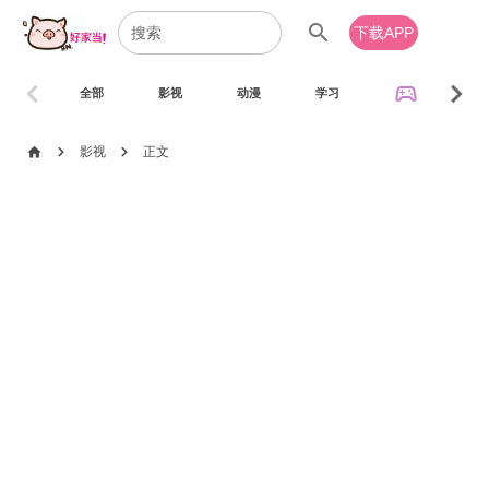
search
下载APP
chevron_left
chevron_right
sports_esports
全部
影视
动漫
学习
音乐
chevron_right
chevron_right
home
影视
正文