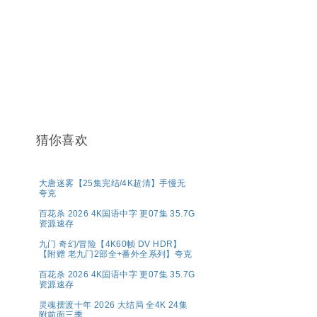
猜你喜欢
大唐迷雾【25集完结/4K超清】手慢无
夸克
百花杀 2026 4K国语中字 更07集 35.7G
资源速存
九门 奇幻/冒险【4K60帧 DV HDR】
【附赠 老九门2部全+番外全系列】夸克
百花杀 2026 4K国语中字 更07集 35.7G
资源速存
灵魂摆渡十年 2026 大结局 全4K 24集
附前面三季