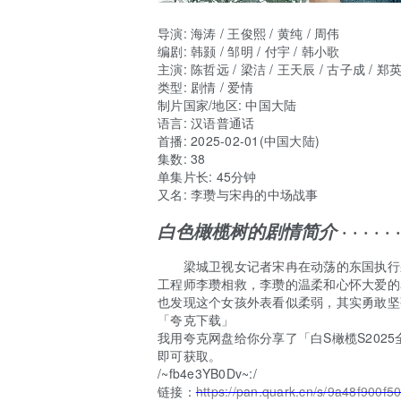
导演
:
海涛
/
王俊熙
/
黄纯
/
周伟
编剧
:
韩颢
/
邹明
/
付宇
/
韩小歌
主演
:
陈哲远
/
梁洁
/
王天辰
/
古子成
/
郑
类型:
剧情 / 爱情
制片国家/地区:
中国大陆
语言:
汉语普通话
首播:
2025-02-01(中国大陆)
集数:
38
单集片长:
45分钟
又名:
李瓒与宋冉的中场战事
· · · · · ·
白色橄榄树的剧情简介
梁城卫视女记者宋冉在动荡的东国执行采
工程师李瓒相救，李瓒的温柔和心怀大爱的
也发现这个女孩外表看似柔弱，其实勇敢坚
「夸克下载」
我用夸克网盘给你分享了「白S橄榄S202
即可获取。
/~fb4e3YB0Dv~:/
链接：
https://pan.quark.cn/s/9a48f900f5