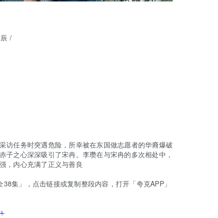
英辰
/
访任务时突遇危险，所幸被在东国做志愿者的华裔爆破
赤子之心深深吸引了宋冉。李瓒在与宋冉的多次相处中，
强，内心充满了正义与善良
5全38集」，点击链接或复制整段内容，打开「夸克APP」
01