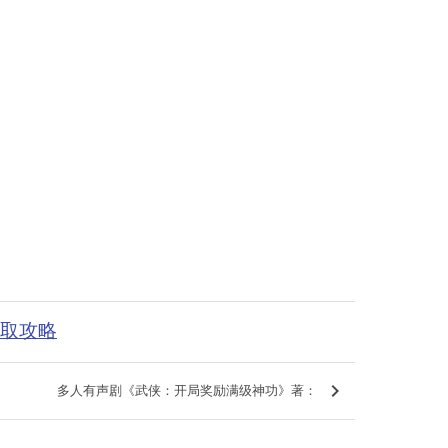
获取攻略
keyboard_arrow_right
多人有声剧《武侠：开局奖励满级神功》著：