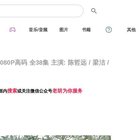
search
sports_esports
help_outline
音乐/音频
图片
书籍
其他
080P高码 全38集 主演: 陈哲远 / 梁洁 /
搜索
老胡为你服务
框内
或关注微信公众号