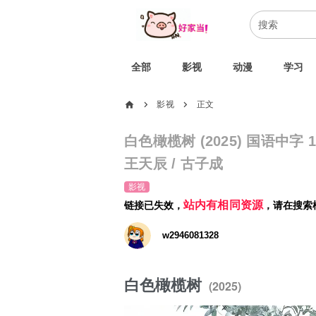
全部
影视
动漫
学习
home
影视
正文
chevron_right
chevron_right
白色橄榄树 (2025) 国语中字 1
王天辰 / 古子成
影视
站内有相同资源
链接已失效，
，请在搜索
w2946081328
白色橄榄树
(2025)