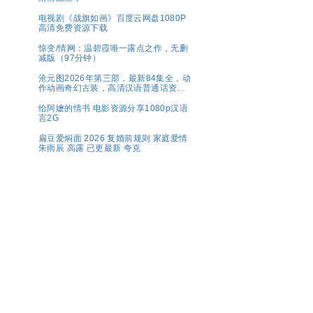
电视剧《战旗如画》百度云网盘1080P
高清免费资源下载
惊变/情网：温碧霞唯一露点之作，无删
减版（97分钟）
沧元图2026年第三部，最新84集全，动
作动画奇幻古装，高清汉语普通话资源
分享
给阿嬷的情书 电影资源分享1080p汉语
言2G
扁豆爱焖面 2026 复婚前规则 家庭爱情
朱雨辰 高露 已更最新 夸克