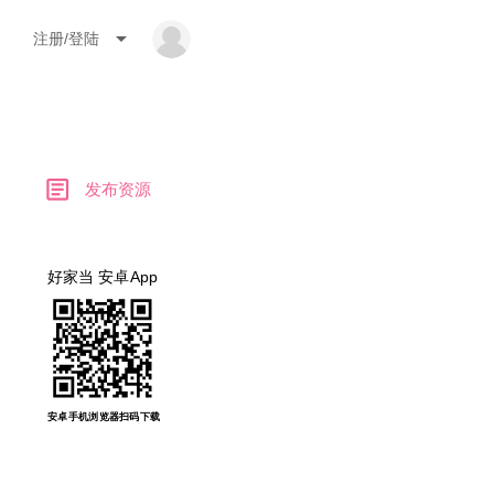
arrow_drop_down
注册/登陆
article
发布资源
好家当 安卓App
安卓手机浏览器扫码下载