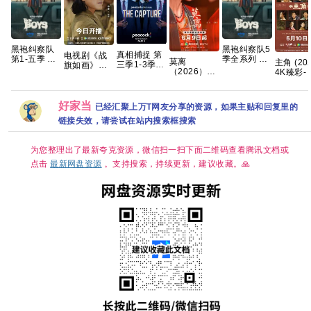
黑袍纠察队
黑袍纠察队5
真相捕捉 第
电视剧《战
第1-五季 全
季全系列 手
莫离
主角 (202
三季1-3季
旗如画》百
8终集 完结
慢无 【动作
（2026）4K
4K臻彩- 
英剧 [剧情/
度云网盘
4K HDR10
科幻/喜剧犯
臻彩 白鹿/丞
情]张嘉益
惊悚] [荷丽
1080P高清
内封简繁英
罪】夸克
磊[中国大陆]
浩存/秦
黛·格兰杰 /
免费资源下
[爱情/古装]
国语中字 
帕帕·厄希度]
载
好家当
已经汇聚上万T网友分享的资源，如果主贴和回复里的
[单集约
集约1GB
1.3GB]
链接失效，请尝试在站内搜索框搜索
为您整理出了最新夸克资源，微信扫一扫下面二维码查看腾讯文档或
点击
最新网盘资源
。支持搜索，持续更新，建议收藏。🙏