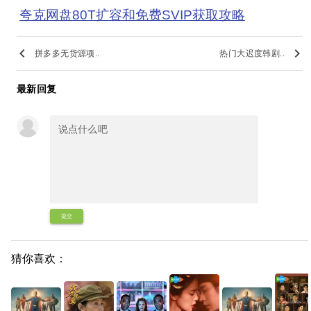
夸克网盘80T扩容和免费SVIP获取攻略
keyboard_arrow_left
keyboard_arrow_right
拼多多无货源项..
热门大迟度韩剧..
最新回复
提交
猜你喜欢：