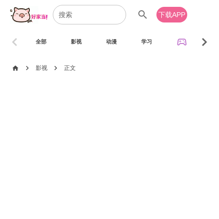
search
下载APP
chevron_left
chevron_right
sports_esports
全部
影视
动漫
学习
音乐
chevron_right
chevron_right
home
影视
正文