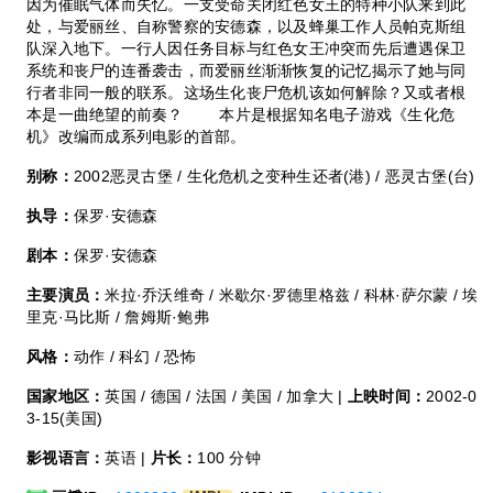
因为催眠气体而失忆。一支受命关闭红色女王的特种小队来到此
处，与爱丽丝、自称警察的安德森，以及蜂巢工作人员帕克斯组
队深入地下。一行人因任务目标与红色女王冲突而先后遭遇保卫
系统和丧尸的连番袭击，而爱丽丝渐渐恢复的记忆揭示了她与同
行者非同一般的联系。这场生化丧尸危机该如何解除？又或者根
本是一曲绝望的前奏？ 本片是根据知名电子游戏《生化危
机》改编而成系列电影的首部。
别称：
2002恶灵古堡 / 生化危机之变种生还者(港) / 恶灵古堡(台)
执导：
保罗·安德森
剧本：
保罗·安德森
主要演员：
米拉·乔沃维奇 / 米歇尔·罗德里格兹 / 科林·萨尔蒙 / 埃
里克·马比斯 / 詹姆斯·鲍弗
风格：
动作 / 科幻 / 恐怖
国家地区：
英国 / 德国 / 法国 / 美国 / 加拿大 |
上映时间：
2002-0
3-15(美国)
影视语言：
英语 |
片长：
100 分钟