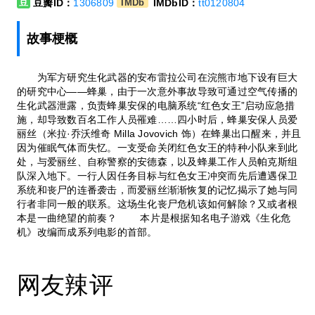
豆瓣ID：
1306809
IMDbID：
tt0120804
豆
IMDb
故事梗概
为军方研究生化武器的安布雷拉公司在浣熊市地下设有巨大
的研究中心——蜂巢，由于一次意外事故导致可通过空气传播的
生化武器泄露，负责蜂巢安保的电脑系统“红色女王”启动应急措
施，却导致数百名工作人员罹难……四小时后，蜂巢安保人员爱
丽丝（米拉·乔沃维奇 Milla Jovovich 饰）在蜂巢出口醒来，并且
因为催眠气体而失忆。一支受命关闭红色女王的特种小队来到此
处，与爱丽丝、自称警察的安德森，以及蜂巢工作人员帕克斯组
队深入地下。一行人因任务目标与红色女王冲突而先后遭遇保卫
系统和丧尸的连番袭击，而爱丽丝渐渐恢复的记忆揭示了她与同
行者非同一般的联系。这场生化丧尸危机该如何解除？又或者根
本是一曲绝望的前奏？ 本片是根据知名电子游戏《生化危
机》改编而成系列电影的首部。
网友辣评