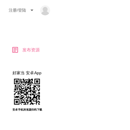
arrow_drop_down
注册/登陆
article
发布资源
好家当 安卓App
安卓手机浏览器扫码下载