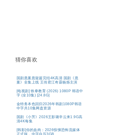
猜你喜欢
国剧悬案悬疑篇完结4K高清 国剧《悬
案》全集上线 王传君江奇霖杨烁主演
[电视剧] 铁拳教育 (2026) 1080P 韩语中
字 (全10集) [24.8G]
金特务本色回归2026年韩剧1080P韩语
中字共10集网盘资源
国剧《小芳》2026王影璐辛云来1.9G高
清4K每集
[韩影]你的血肉：2026惊悚恐怖流媒体
正式版，中字自压3GB