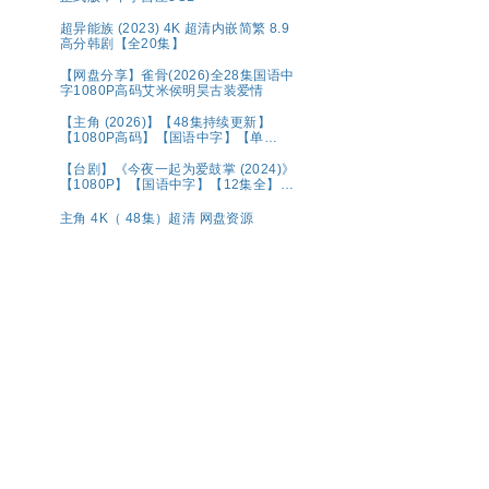
超异能族 (2023) 4K 超清内嵌简繁 8.9
高分韩剧【全20集】
【网盘分享】雀骨(2026)全28集国语中
字1080P高码艾米侯明昊古装爱情
【主角 (2026)】【48集持续更新】
【1080P高码】【国语中字】【单
集/0.6G】【大陆：剧情】【主演: 张嘉
益 / 刘浩存 / 秦海璐 】
【台剧】《今夜一起为爱鼓掌 (2024)》
【1080P】【国语中字】【12集全】
【15.8G】
主角 4K（ 48集）超清 网盘资源