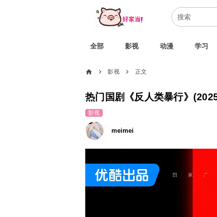
全部
影视
动漫
学习
home
影视
正文
chevron_right
chevron_right
热门国剧《反人类暴行》(202
影视
meimei