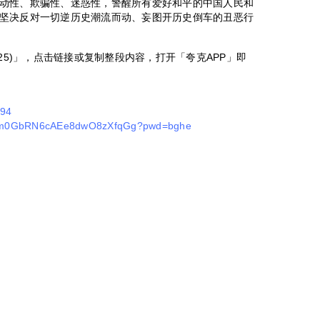
动性、欺骗性、迷惑性，警醒所有爱好和平的中国人民和
坚决反对一切逆历史潮流而动、妄图开历史倒车的丑恶行
25)」，点击链接或复制整段内容，打开「夸克APP」即
494
/s/1m0GbRN6cAEe8dwO8zXfqGg?pwd=bghe