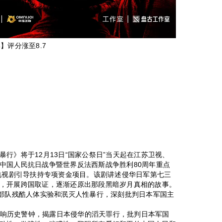
集】评分涨至8.7
行》将于12月13日“国家公祭日”当天起在江苏卫视、
中国人民抗日战争暨世界反法西斯战争胜利80周年重点
度电视剧引导扶持专项资金项目。该剧讲述侵华日军第七三
，开展跨国取证，逐渐还原出那段黑暗岁月真相的故事。
1部队残酷人体实验和泯灭人性暴行，深刻批判日本军国主
次敲响历史警钟，揭露日本侵华的滔天罪行，批判日本军国