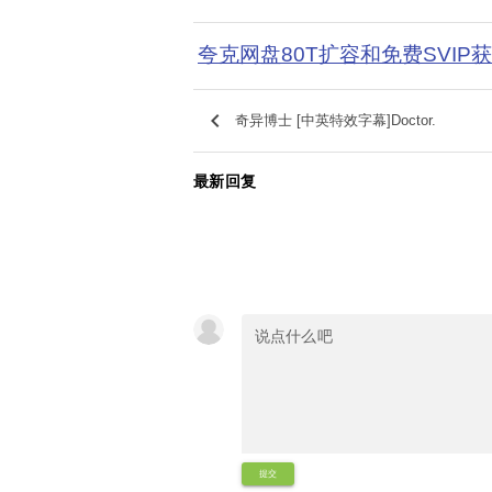
夸克网盘80T扩容和免费SVIP
keyboard_arrow_left
奇异博士 [中英特效字幕]Doctor.
最新回复
提交