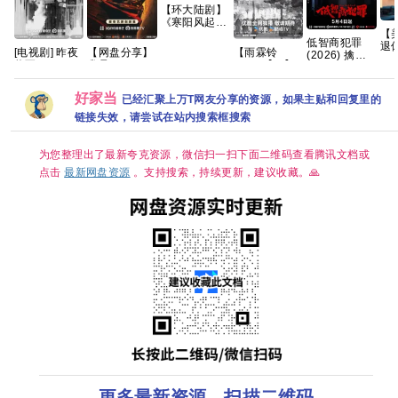
【环大陆剧】
《寒阳风起春
【
山境
低智商犯罪
退
(2026)》
【雨霖铃
[电视剧] 昨夜
【网盘分享】
(2026) 擒贼
(20
【1080P】
(2026)】【37
将至 (2026)
雀骨(2026)全
记/4K 60
悬疑
【官中/外挂中
集持续更新】
4K 国语中字
28集国语中字
50FPS S01杜
异社
字/三无版】
【1080P高
(全12集)
1080P高码艾
比音效 HDR
镇 
【共16集】
好家当
已经汇聚上万T网友分享的资源，如果主贴和回复里的
码】【国语中
[12.2G]
米侯明昊古装
HiveWeb/内
克
字】【单
爱情
嵌简中字幕/
链接失效，请尝试在站内搜索框搜索
集/1G】【大
【单集1～
陆：剧情 / 武
3GB】
侠 / 古装】
为您整理出了最新夸克资源，微信扫一扫下面二维码查看腾讯文档或
【主演: 杨洋 /
点击
最新网盘资源
。支持搜索，持续更新，建议收藏。🙏
章若楠 / 方逸
伦 】
更多最新资源，扫描二维码