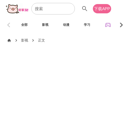
search
下载APP
chevron_left
chevron_right
sports_esports
全部
影视
动漫
学习
音乐
chevron_right
chevron_right
home
影视
正文