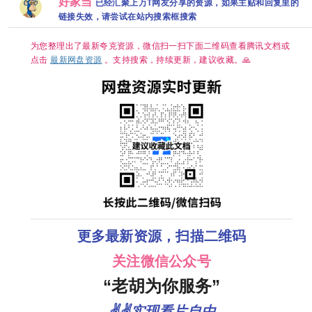
好家当
网盘资源【单
已经汇聚上万T网友分享的资源，如果主贴和回复里的
中字 已更最新
米侯明昊领
集1～3GB】
夸克
链接失效，请尝试在站内搜索框搜索
衔，单集
300MB超清网
盘资源分享
为您整理出了最新夸克资源，微信扫一扫下面二维码查看腾讯文档或
点击
最新网盘资源
。支持搜索，持续更新，建议收藏。🙏
更多最新资源，扫描二维码
关注微信公众号
“老胡为你服务”
✌✌实现看片自由