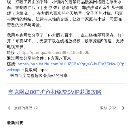
现，打破了表面的平静，小镇内的违禁药品贩卖网络随之浮出水
面。警察陈红兵（丁勇岱 饰）紧跟线索，却步步逼近亲生儿子陈
辉（许凯 饰）。在方圆八百米的小天地里，父子间的对抗、职责
与亲情的纠结、法律与人性的交缠，让这个家庭与小城一同面临
善恶的抉择与考验。
我用夸克网盘分享了「F-方圆八百米」，点击链接即可保存。打
开「夸克APP」，无需下载在线播放视频，畅享原画5倍速，支持
电视投屏。
链接：
https://pan.quark.cn/s/887c18c58b0b
通过网盘分享的文件：F方圆八百米
链接:
https://pan.baidu.com/s/1_iZ6BXXgty4GJwEm75Nw-Q?p
wd=ppcc
提取码: ppcc
--来自百度网盘超级会员v7的分享
夸克网盘80T扩容和免费SVIP获取攻略
keyboard_arrow_left
keyboard_arrow_right
妖精的尾巴（2..
双轨 (202..
最新回复