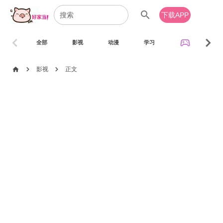
search
下载APP
chevron_left
chevron_right
sports_esports
全部
影视
动漫
学习
音乐
chevron_right
chevron_right
home
影视
正文