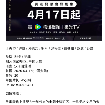
丁勇岱 / 许凯 / 邓恩熙 / 胡可 / 涂松岩 / 曲栅栅 / 赵麒 / 苏鑫
类型:
剧情 / 犯罪
制片国家/地区:
中国大陆
语言:
汉语普通话
首播:
2026-04-17(中国大陆)
集数:
20
单集片长:
45分钟
IMDb:
tt34896451
剧情梗概：
故事聚焦上世纪九十年代末的丰阳小镇矿区。一具无名女尸的出