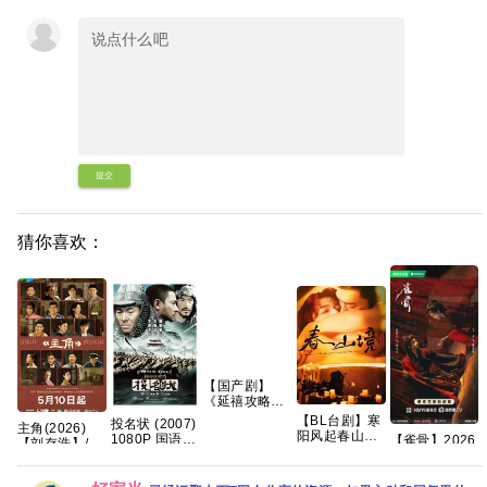
提交
猜你喜欢：
【国产剧】
《延禧攻略
(2018)》
【BL台剧】寒
投名状 (2007)
主角(2026)
【4K】【国语
阳风起春山境
1080P 国语粤
【雀骨】2026
【刘存浩】/4k
中字】【70集
2026 春山境
语中字 [3.5G]
年全网更新至
高码画质/简中
全】【124G】
爱情同性 刘竞
16集，1280P
字幕/夸克/百度
屿 熊艺文 国语
国语中字，艾