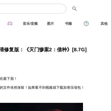
search
sports_esports
help_outline
音乐/音频
图片
书籍
其他
清修复版：《灭门惨案2：借种》[8.7G]
在最下面！
的文件依然保留！如果看不到视频就下载加密压缩包！