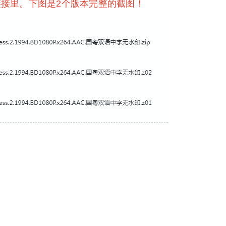
接里。下图是2个版本完整的截图！
！