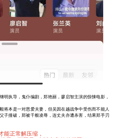
继明执导，鬼仆编剧，郑艳丽，廖启智主演的惊悚电影，
毅将本是一对恩爱夫妻，但吴因在越战争中受伤而不能人
父子撞破，郑被千般凌辱，连丈夫亦遭杀害，结果郑手刃
全才能正常解压缩，