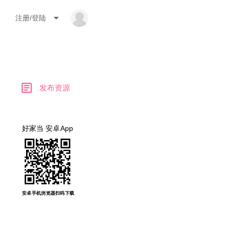
arrow_drop_down
注册/登陆
article
发布资源
好家当 安卓App
安卓手机浏览器扫码下载