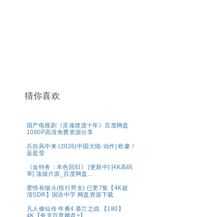
猜你喜欢
国产电视剧《灵魂摆渡十年》百度网盘
1080P高清免费资源分享
兵自风中来 (2026)中国大陆·动作| 欧豪 /
蓝盈莹
《金特务：本色回归》 [更新中] [4K高码
率] 顶级片源_百度网盘
【1080P.REMUX.蓝光原盘】
爱情有烟火(投行男女) 已更7集【4K超
清SDR】国语中字 网盘资源下载
凡人修仙传 年番4 慕兰之战 【180】
4K【夸克百度网盘+】