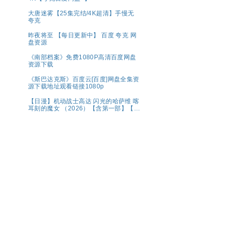
大唐迷雾【25集完结/4K超清】手慢无
夸克
昨夜将至 【每日更新中】 百度 夸克 网
盘资源
《南部档案》免费1080P高清百度网盘
资源下载
《斯巴达克斯》百度云[百度]网盘全集资
源下载地址观看链接1080p
【日漫】机动战士高达 闪光的哈萨维 喀
耳刻的魔女 （2026）【含第一部】【剧
情 / 科幻】【内嵌中字】【豆瓣：8.1】
夸克