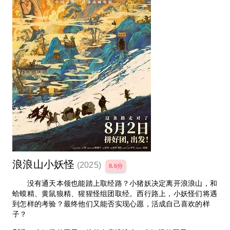
浪浪山小妖怪
(2025)
8.6分
没有通天本领也能踏上取经路？小猪妖决定离开浪浪山，和
蛤蟆精、黄鼠狼精、猩猩怪组团取经。西行路上，小妖怪们将遇
到怎样的考验？最终他们又能否实现心愿，活成自己喜欢的样
子？