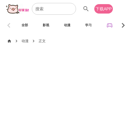
search
下载APP
chevron_left
chevron_right
sports_esports
全部
影视
动漫
学习
音乐
chevron_right
chevron_right
home
动漫
正文