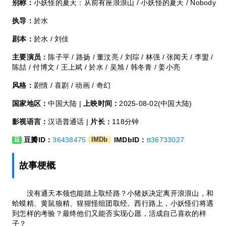
别称：
小妖怪的夏天：从前有座浪浪山 / 小妖怪的夏天 / Nobody
执导：
於水
剧本：
於水 / 刘佳
主要演员：
陈子平 / 路扬 / 董汶亮 / 刘琮 / 林强 / 张闻天 / 李盟 /
陈喆 / 付博文 / 王上斌 / 於水 / 吴旭 / 韩冬青 / 姜小亮
风格：
剧情 / 喜剧 / 动画 / 奇幻
国家地区：
中国大陆 |
上映时间：
2025-08-02(中国大陆)
影视语言：
汉语普通话 |
片长：
118分钟
豆瓣ID：
36438475
IMDbID：
tt36733027
豆
IMDb
故事梗概
没有通天本领也能踏上取经路？小猪妖决定离开浪浪山，和
蛤蟆精、黄鼠狼精、猩猩怪组团取经。西行路上，小妖怪们将遇
到怎样的考验？最终他们又能否实现心愿，活成自己喜欢的样
子？