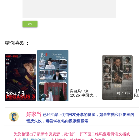
提交
猜你喜欢：
兵自风中来
【
(2026)中国大陆·
阳
动作| 欧豪 / 蓝盈
(2
莹
【
稻草人(2026) [韩
《飞驰人生3》
中
剧]
（附系列）沈腾
良陈美锦 2026 古
版
[1080P.WEB.DL.
好家当
尹正 黄景瑜 张本
装 任敏 此沙 董思
已经汇聚上万T网友分享的资源，如果主贴和回复里的
韩语中字][4GB集]
煜 魏翔 沙溢 范丞
成 已更最新 夸克
链接失效，请尝试在站内搜索框搜索
丞 孙艺洲2026/剧
情/喜剧/运动/4K
电影 夸克
为您整理出了最新夸克资源，微信扫一扫下面二维码查看腾讯文档或