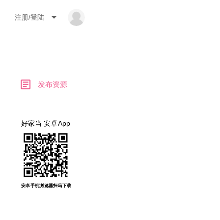
arrow_drop_down
注册/登陆
article
发布资源
好家当 安卓App
安卓手机浏览器扫码下载