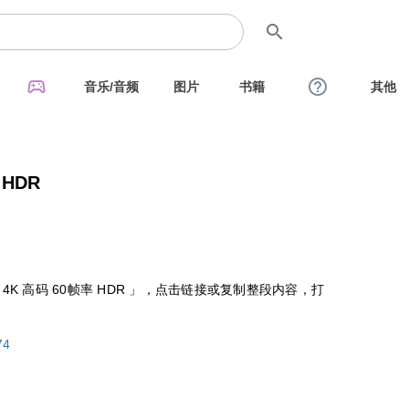
search
sports_esports
help_outline
音乐/音频
图片
书籍
其他
 HDR
4K 高码 60帧率 HDR 」，点击链接或复制整段内容，打
74