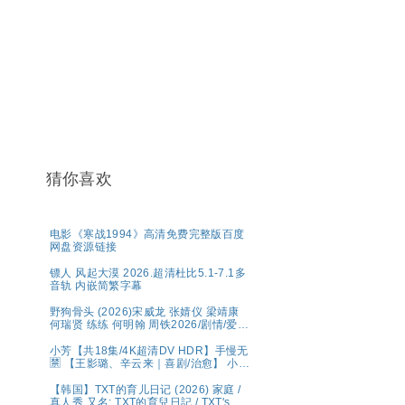
猜你喜欢
电影《寒战1994》高清免费完整版百度
网盘资源链接
镖人 风起大漠 2026.超清杜比5.1-7.1多
音轨 内嵌简繁字幕
野狗骨头 (2026)宋威龙 张婧仪 梁靖康
何瑞贤 练练 何明翰 周铁2026/剧情/爱
情/4K资源更新中
小芳【共18集/4K超清DV HDR】手慢无
🈲 【王影璐、辛云来｜喜剧/治愈】 小芳
出嫁，鸡飞狗跳🤣 央八黄金档欢喜开播
🥳 带球相亲，啼笑皆非😂 生而自由，活
【韩国】TXT的育儿日记 (2026) 家庭 /
出潇洒💫 婚姻不是人生的必选项，幸福
真人秀 又名: TXT的育兒日記 / TXT's