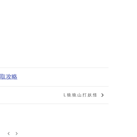
获取攻略
keyboard_arrow_right
L 狼.狼.山.打.妖.怪
keyboard_arrow_left
keyboard_arrow_right