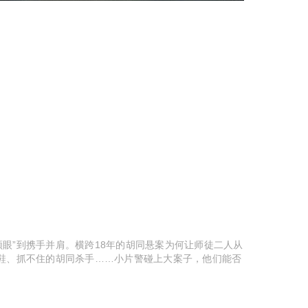
眼”到携手并肩。横跨18年的胡同悬案为何让师徒二人从
跟鞋、抓不住的胡同杀手……小片警碰上大案子，他们能否