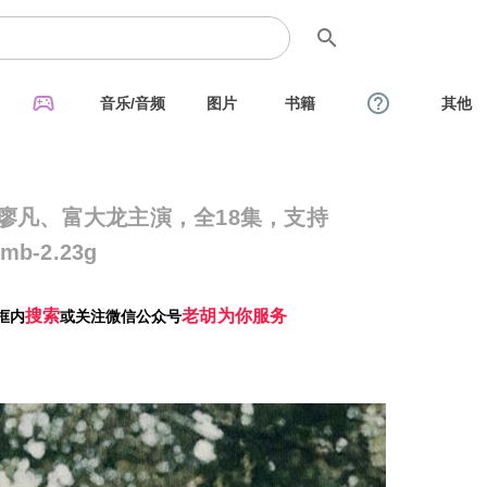
search
sports_esports
help_outline
音乐/音频
图片
书籍
其他
：廖凡、富大龙主演，全18集，支持
b-2.23g
搜索
老胡为你服务
框内
或关注微信公众号