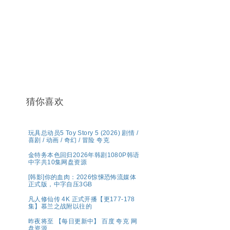
猜你喜欢
玩具总动员5 Toy Story 5 (2026) 剧情 /
喜剧 / 动画 / 奇幻 / 冒险 夸克
金特务本色回归2026年韩剧1080P韩语
中字共10集网盘资源
[韩影]你的血肉：2026惊悚恐怖流媒体
正式版，中字自压3GB
凡人修仙传 4K 正式开播【更177-178
集】慕兰之战附以往的
昨夜将至 【每日更新中】 百度 夸克 网
盘资源