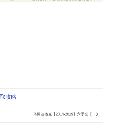
获取攻略
keyboard_arrow_right
马男波杰克【2014-2019】六季全【