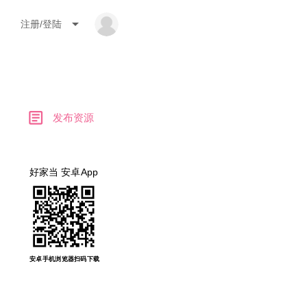
arrow_drop_down
注册/登陆
article
发布资源
好家当 安卓App
安卓手机浏览器扫码下载