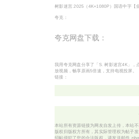
树影迷宫.2025（4K+1080P）国语中字【
夸克：
夸克网盘下载：
我用夸克网盘分享了「S. 树影迷宫4K」
放视频，畅享原画5倍速，支持电视投屏。
链接：
本站所有资源链接为网友自发上传，本站不
版权归版权方所有，其实际管理权为帖子发
绍帖侵犯了您的合法版权，请发送邮件 zjhg