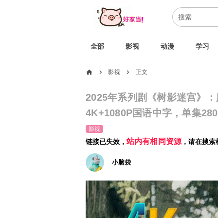
全部
影视
动漫
学习
home
影视
正文
chevron_right
chevron_right
2025年系列剧《树影迷宫》
4K+1080P国语中字，单集280m
影视
站内有相同资源
链接已失效，
，请在搜索
小脑袋