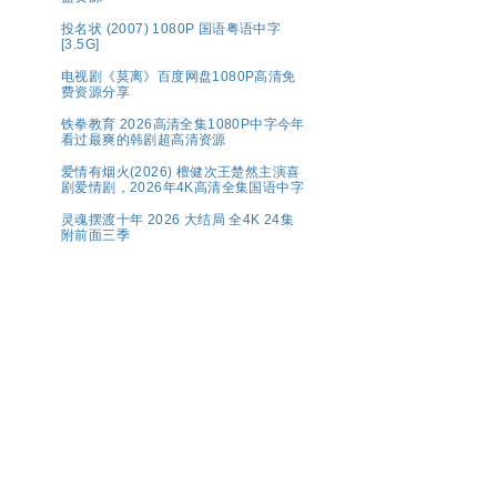
投名状 (2007) 1080P 国语粤语中字
[3.5G]
电视剧《莫离》百度网盘1080P高清免
费资源分享
铁拳教育 2026高清全集1080P中字今年
看过最爽的韩剧超高清资源
爱情有烟火(2026) 檀健次王楚然主演喜
剧爱情剧，2026年4K高清全集国语中字
灵魂摆渡十年 2026 大结局 全4K 24集
附前面三季