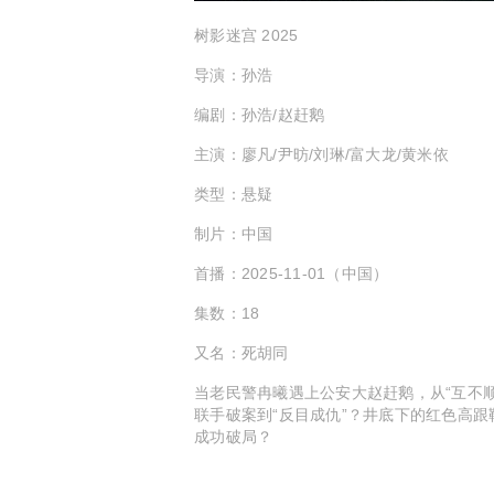
树影迷宫 2025
导演：孙浩
编剧：孙浩/赵赶鹅
主演：廖凡/尹昉/刘琳/富大龙/黄米依
类型：悬疑
制片：中国
首播：2025-11-01（中国）
集数：18
又名：死胡同
当老民警冉曦遇上公安大赵赶鹅，从“互不顺
联手破案到“反目成仇”？井底下的红色高
成功破局？