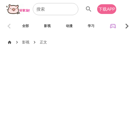
search
下载APP
chevron_left
chevron_right
sports_esports
全部
影视
动漫
学习
音乐
chevron_right
chevron_right
home
影视
正文