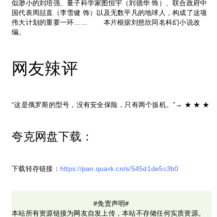
似渺小的刘培强、量子科学家图恒宇（刘德华 饰）、联合政府中
国代表周喆直（李雪健 饰）以及无数平凡的地球人，构成了这项
伟大计划的重要一环…… 本片根据刘慈欣同名科幻小说改
编。
网友辣评
“这是俄罗斯的型号，没有安全保险，只有两个扳机。”→ ★ ★ ★
夸克网盘下载：
下载转存链接：
https://pan.quark.cn/s/545d1de5c3b0
#免责声明#
本站所有资源链接为网友自发上传，本站不存储任何实质资源。