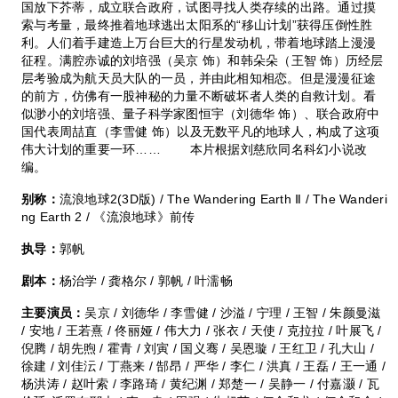
国放下芥蒂，成立联合政府，试图寻找人类存续的出路。通过摸
索与考量，最终推着地球逃出太阳系的“移山计划”获得压倒性胜
利。人们着手建造上万台巨大的行星发动机，带着地球踏上漫漫
征程。满腔赤诚的刘培强（吴京 饰）和韩朵朵（王智 饰）历经层
层考验成为航天员大队的一员，并由此相知相恋。但是漫漫征途
的前方，仿佛有一股神秘的力量不断破坏者人类的自救计划。看
似渺小的刘培强、量子科学家图恒宇（刘德华 饰）、联合政府中
国代表周喆直（李雪健 饰）以及无数平凡的地球人，构成了这项
伟大计划的重要一环…… 本片根据刘慈欣同名科幻小说改
编。
别称：
流浪地球2(3D版) / The Wandering Earth Ⅱ / The Wanderi
ng Earth 2 / 《流浪地球》前传
执导：
郭帆
剧本：
杨治学 / 龚格尔 / 郭帆 / 叶濡畅
主要演员：
吴京 / 刘德华 / 李雪健 / 沙溢 / 宁理 / 王智 / 朱颜曼滋
/ 安地 / 王若熹 / 佟丽娅 / 伟大力 / 张衣 / 天使 / 克拉拉 / 叶展飞 /
倪腾 / 胡先煦 / 霍青 / 刘寅 / 国义骞 / 吴恩璇 / 王红卫 / 孔大山 /
徐建 / 刘佳沄 / 丁燕来 / 郜昂 / 严华 / 李仁 / 洪真 / 王磊 / 王一通 /
杨洪涛 / 赵叶索 / 李路琦 / 黄纪渊 / 郑楚一 / 吴静一 / 付嘉灏 / 瓦