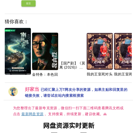
提交
猜你喜欢：
【国产剧】《莫
离 (2026)》
【4K】【国语
我的王室死对头
我的王室死
金特务：本色回
中字】【夸克/
2026 【首播】
2026 【首播】
归 2026 苏志燮
南部档案【爆款
百度】
【穿越、爱情】
【穿越、爱
/ 崔大勋 【夸克
新剧🔥手慢无】
【林智妍 / 许南
【林智妍 /
百度网盘+】
【共33集/4K超
好家当
已经汇聚上万T网友分享的资源，如果主贴和回复里的
俊】【韩剧中
俊】【韩剧
清臻彩 DV
字】
字】
链接失效，请尝试在站内搜索框搜索
HDR】 【张新
成、丁禹兮｜奇
幻/冒险】夸克
为您整理出了最新夸克资源，微信扫一扫下面二维码查看腾讯文档或
点击
最新网盘资源
。支持搜索，持续更新，建议收藏。🙏