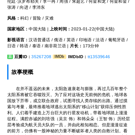
伦廷·沃罗布耶夫 / 李一冉 / 周强 / 朱超艺 / 何金和龙 / 何金和金 /
张涛 / 向进 / 李沛东
风格：
科幻 / 冒险 / 灾难
国家地区：
中国大陆 |
上映时间：
2023-01-22(中国大陆)
影视语言：
汉语普通话 / 俄语 / 英语 / 印地语 / 法语 / 葡萄牙语 /
日语 / 韩语 / 泰语 / 南非荷兰语 |
片长：
173分钟
豆瓣ID：
35267208
IMDbID：
tt13539646
豆
IMDb
故事梗概
在并不遥远的未来，太阳急速衰老与膨胀，再过几百年整个
太阳系将被它吞噬毁灭。为了应对这场史无前例的危机，地球各
国放下芥蒂，成立联合政府，试图寻找人类存续的出路。通过摸
索与考量，最终推着地球逃出太阳系的“移山计划”获得压倒性胜
利。人们着手建造上万台巨大的行星发动机，带着地球踏上漫漫
征程。满腔赤诚的刘培强（吴京 饰）和韩朵朵（王智 饰）历经层
层考验成为航天员大队的一员，并由此相知相恋。但是漫漫征途
的前方，仿佛有一股神秘的力量不断破坏者人类的自救计划。看