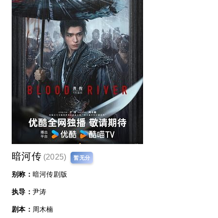
暗河传
(2025)
暂无分
别称：
暗河传剧版
执导：
尹涛
剧本：
周木楠