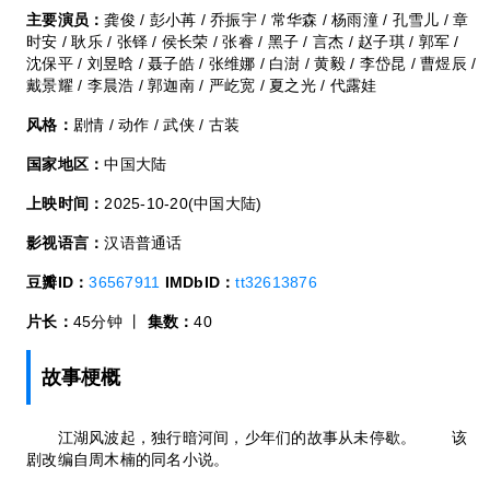
主要演员：
龚俊 / 彭小苒 / 乔振宇 / 常华森 / 杨雨潼 / 孔雪儿 / 章
时安 / 耿乐 / 张铎 / 侯长荣 / 张睿 / 黑子 / 言杰 / 赵子琪 / 郭军 /
沈保平 / 刘昱晗 / 聂子皓 / 张维娜 / 白澍 / 黄毅 / 李岱昆 / 曹煜辰 /
戴景耀 / 李晨浩 / 郭迦南 / 严屹宽 / 夏之光 / 代露娃
风格：
剧情 / 动作 / 武侠 / 古装
国家地区：
中国大陆
上映时间：
2025-10-20(中国大陆)
影视语言：
汉语普通话
豆瓣ID：
36567911
IMDbID：
tt32613876
片长：
45分钟 丨
集数：
40
故事梗概
江湖风波起，独行暗河间，少年们的故事从未停歇。 该
剧改编自周木楠的同名小说。