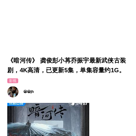
《暗河传》 龚俊彭小苒乔振宇最新武侠古装
剧，4K高清，已更新5集，单集容量约1G。
影视
😬😬jh