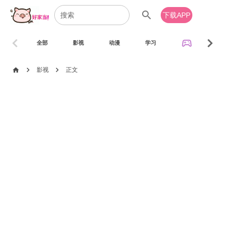
search
下载APP
chevron_left
chevron_right
sports_esports
全部
影视
动漫
学习
音乐
chevron_right
chevron_right
home
影视
正文