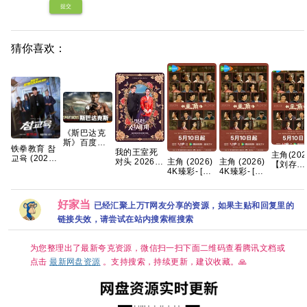
提交
猜你喜欢：
《斯巴达克
斯》百度云
铁拳教育 참
[百度]网盘全
我的王室死
主角(202
교육 (2026)
主角 (2026)
主角 (2026)
集资源下载
对头 2026
【刘存
[4K-HDR]
4K臻彩- [剧
4K臻彩- [剧
地址观看链
【更1-8集】
浩】/4k
[内封多国字
情]张嘉益/刘
情]张嘉益/刘
接1080p
【穿越、爱
画质/简
幕] [全10集]
浩存/秦海璐
浩存/秦海璐
情】 【林智
幕/夸克/
【单集5～
国语中字 [单
国语中字 [单
妍 / 许南
网盘资源
好家当
已经汇聚上万T网友分享的资源，如果主贴和回复里的
8GB】
集约1GB]
集约1GB]
俊】【韩剧
【单集1
中字】
链接失效，请尝试在站内搜索框搜索
3GB】
为您整理出了最新夸克资源，微信扫一扫下面二维码查看腾讯文档或
点击
最新网盘资源
。支持搜索，持续更新，建议收藏。🙏